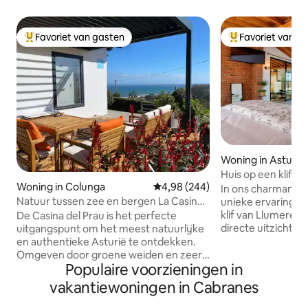
Favoriet van gasten
Favoriet van g
Topfavoriet van gasten
Topfavoriet van 
Woning in Asturia
Huis op een klif
Woning in Colunga
Gemiddelde beoordeling van 4,98
4,98 (244)
In ons charmante h
Natuur tussen zee en bergen La Casina
unieke ervaring. 
del Prau
klif van Llumeres
De Casina del Prau is het perfecte
directe uitzichten
uitgangspunt om het meest natuurlijke
plek van groot bel
en authentieke Asturië te ontdekken.
Vorstendom Asturi
Omgeven door groene weiden en zeer
Populaire voorzieningen in
ruime woonkamer e
dicht bij de zee, is het ideaal voor
keuken, twee terr
liefhebbers van wandelen, surfen en
vakantiewoningen in Cabranes
uitzicht op zee) 
lokale gerechten, met snelle toegang
ontspanningsruim
tot stranden en spectaculaire routes. Op