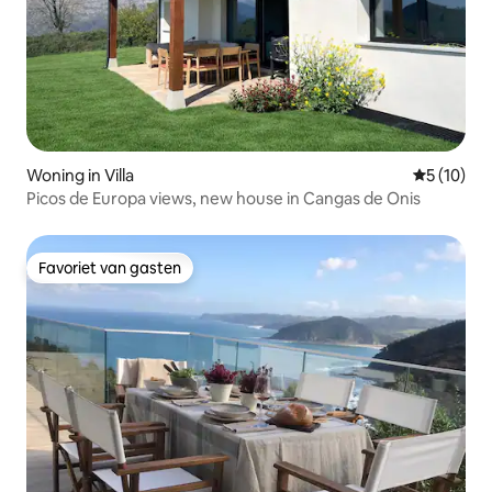
Woning in Villa
Gemiddelde
5 (10)
Picos de Europa views, new house in Cangas de Onis
Favoriet van gasten
Favoriet van gasten