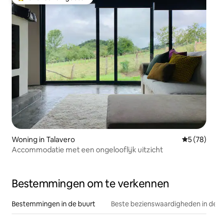
Topfavoriet van gasten
Woning in Talavero
Gemiddelde
5 (78)
Accommodatie met een ongelooflijk uitzicht
Bestemmingen om te verkennen
Bestemmingen in de buurt
Beste bezienswaardigheden in de