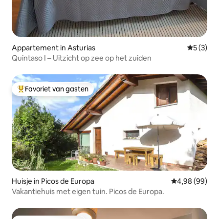
Appartement in Asturias
Gemiddeld
5 (3)
Quintaso I – Uitzicht op zee op het zuiden
Favoriet van gasten
Topfavoriet van gasten
Huisje in Picos de Europa
Gemiddelde be
4,98 (99)
Vakantiehuis met eigen tuin. Picos de Europa.