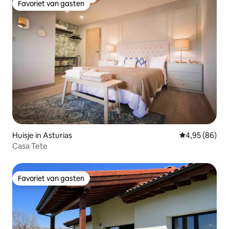
Favoriet van gasten
Favoriet van gasten
Huisje in Asturias
Gemiddelde be
4,95 (86)
Casa Tete
Favoriet van gasten
Favoriet van gasten