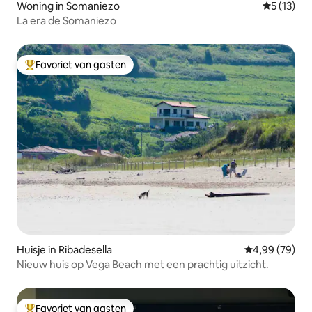
Woning in Somaniezo
Gemiddelde
5 (13)
La era de Somaniezo
Favoriet van gasten
Topfavoriet van gasten
Huisje in Ribadesella
Gemiddelde be
4,99 (79)
Nieuw huis op Vega Beach met een prachtig uitzicht.
Favoriet van gasten