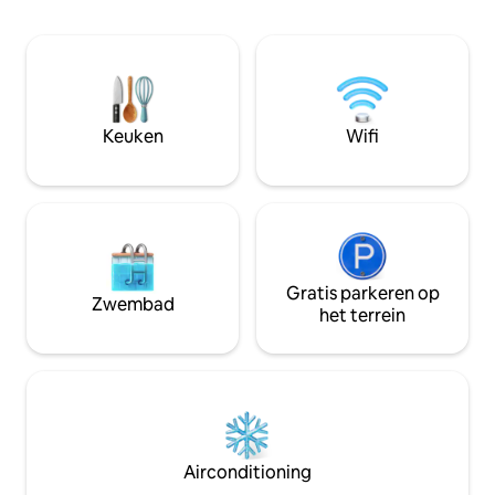
slaapkamer met g
een paar minuten afstand vind je het
een ongelooflijk u
Jurassic Museum van Asturië en
LamiCasina ligt in
vissersdorpjes met ciderhuizen en
natuurlijke omgev
traditionele en avant-gardistische
restaurants. Een rustige plek om te
rusten na een actieve dag tussen de
Keuken
Wifi
zee, bergen en lekker eten.
Gratis parkeren op
Zwembad
het terrein
Airconditioning