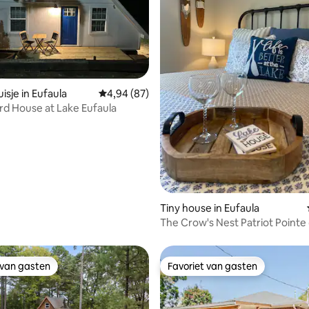
ling van 5 uit 5, 19 recensies
isje in Eufaula
Gemiddelde beoordeling van 4,94 uit 5, 87 r
4,94 (87)
d House at Lake Eufaula
Tiny house in Eufaula
The Crow's Nest Patriot Point
Eufaula
 van gasten
Favoriet van gasten
 van gasten
Favoriet van gasten