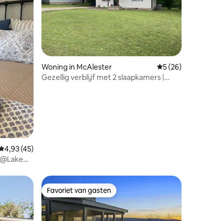
ecensies
Woning in McAlester
Gemiddelde beoorde
5 (26)
Gezellig verblijf met 2 slaapkamers |
Dicht bij ziekenhuis, eetgelegenheden
en winkels
Gemiddelde beoordeling van 4,93 uit 5, 45 recensies
4,93 (45)
e @Lake
Favoriet van gasten
Favoriet van gasten