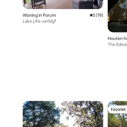
Woning in Porum
Gemiddelde beoorde
5 (19)
Lake Life-verblijf
Houten hu
The Edwar
Favoriet
Favoriet