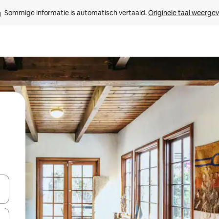
Sommige informatie is automatisch vertaald. 
Originele taal weerge
een keuze met je de pijltjestoetsen omhoog en omlaag, óf door te tik