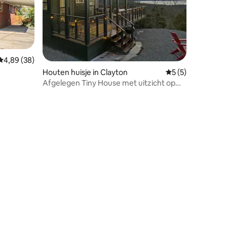
Gemiddelde beoordeling van 4,89 uit 5, 38 recensies
4,89 (38)
ecensies
Houten huisje in Clayton
Gemiddelde beoord
5 (5)
Afgelegen Tiny House met uitzicht op
het meer en een prachtig uitzicht