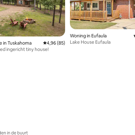
Woning in Eufaula
Lake House Eufaula
e in Tuskahoma
Gemiddelde beoordeling van 4,96 uit 5, 85 r
4,96 (85)
ed ingericht tiny house!
 van 4,74 uit 5, 169 recensies
en in de buurt