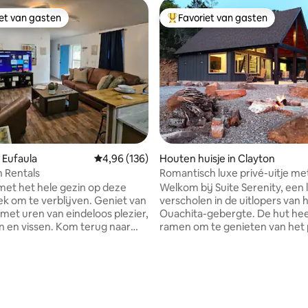
iet van gasten
Favoriet van gasten
iet van gasten
Topfavoriet van gasten
 van 4,97 uit 5, 155 recensies
 Eufaula
Gemiddelde beoordeling van 4,96 uit 5, 136 r
4,96 (136)
Houten huisje in Clayton
 Rentals
Romantisch luxe privé-uitje me
uitzicht
et het hele gezin op deze
Welkom bij Suite Serenity, een 
lek om te verblijven. Geniet van
verscholen in de uitlopers van 
met uren van eindeloos plezier,
Ouachita-gebergte. De hut hee
en. Kom terug naar
ramen om te genieten van het 
en geniet van een cookout!
uitzicht op Sardis Lake en de 
letjes en zit rond de vuurplaats
bergen. Elke kamer in de hut h
otdogs en rooster
geweldig uitzicht. Bij het vuur 
. Ik wil niet koken, we zijn
terwijl je naar de zonsondergang
en paar kilometer verwijderd
zo ontspannend. Er zijn openb
antal geweldige restaurants.
kampeerterreinen aan de over