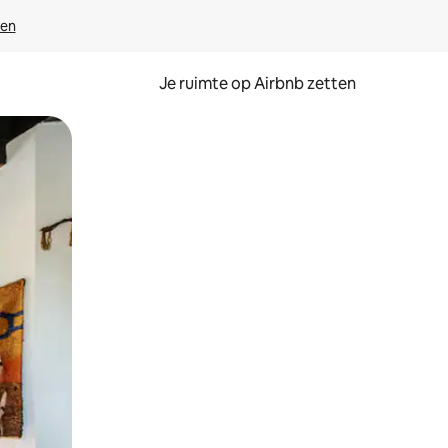
ven
Je ruimte op Airbnb zetten
ken of swipen.