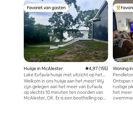
Favoriet van gasten
Favor
Favoriet van gasten
Topfavor
Huisje in McAlester
Gemiddelde beoordeling
4,97 (155)
Woning in
Lake Eufaula huisje met uitzicht op het
Pendleton
meer!
Welkom in ons huisje aan het meer! Wij
Ontspan m
zijn gelegen aan het meer van Eufaula
rustige p
op slechts 10 minuten ten noorden van
het meer 
McAlester, OK. Er is een boothelling op
zwemmen en viss
minder dan een mijl afstand. Geniet van
het huis 
het uitzicht op het meer vanaf de
Speel spel
afgeschermde veranda, schommel op
en kook h
de veranda in de lagere achtertuin of
marshmallows
een hangmat naast het water. Inclusief
slechts e
toegang tot het water. Waterschoenen
van een a