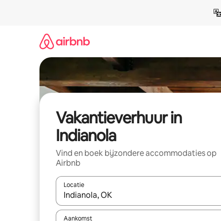
Ga
direct
naar
inhoud
Vakantieverhuur in
Indianola
Vind en boek bijzondere accommodaties op
Airbnb
Locatie
Wanneer er suggesties beschikbaar zijn, maak je 
Aankomst