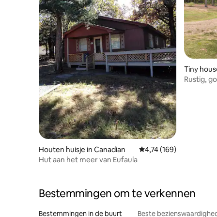
Tiny hous
Rustig, go
Houten huisje in Canadian
Gemiddelde beoordeling
4,74 (169)
Hut aan het meer van Eufaula
Bestemmingen om te verkennen
Bestemmingen in de buurt
Beste bezienswaardighed