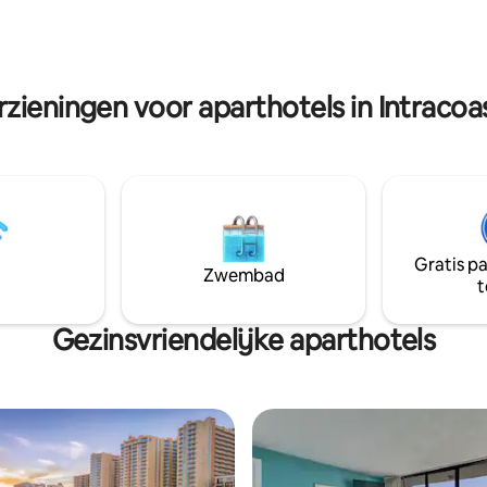
verblijf.
OK AIRPORT P/U EN AFZETTEN
0,00 RETOUR. VRAAG NAAR
LS~
rzieningen voor aparthotels in Intraco
Gratis p
Zwembad
t
Gezinsvriendelijke aparthotels