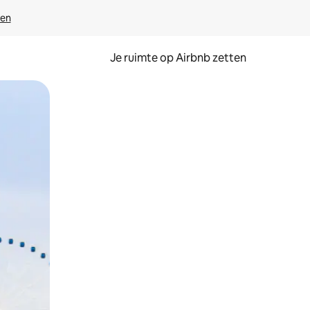
ven
Je ruimte op Airbnb zetten
ken of swipen.