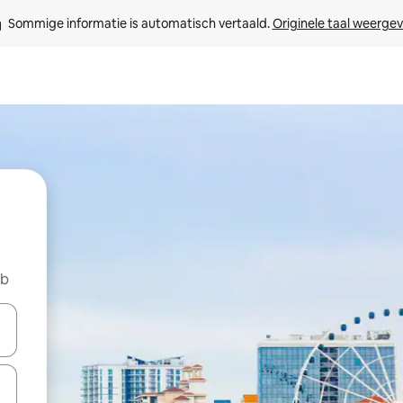
Sommige informatie is automatisch vertaald. 
Originele taal weerge
nb
een keuze met je de pijltjestoetsen omhoog en omlaag, óf door te tik