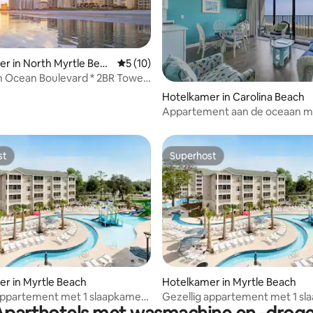
r in North Myrtle Beac
Gemiddelde beoordeling van 5 uit 5, 10 r
5 (10)
Ocean Boulevard * 2BR Tower
eling van 5 uit 5, 3 recensies
Hotelkamer in Carolina Beach
Appartement aan de oceaan m
slaapkamer in Carolina Beach
st
Superhost
st
Superhost
eling van 5 uit 5, 3 recensies
r in Myrtle Beach
Hotelkamer in Myrtle Beach
appartement met 1 slaapkamer
Gezellig appartement met 1 s
kende Myrtle Beach
in uitstekende Myrtle Beach