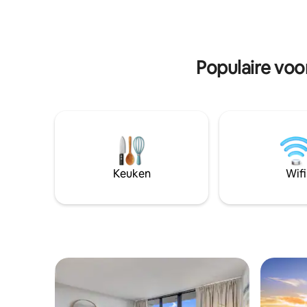
Het appartement heeft één complete
BIEDEN O
badkamer en een eigen balkon aan de
VOOR $ 4
oceaan, ideaal om te genieten van een
DE DETAI
adembenemend uitzicht.
Populaire voo
Keuken
Wifi