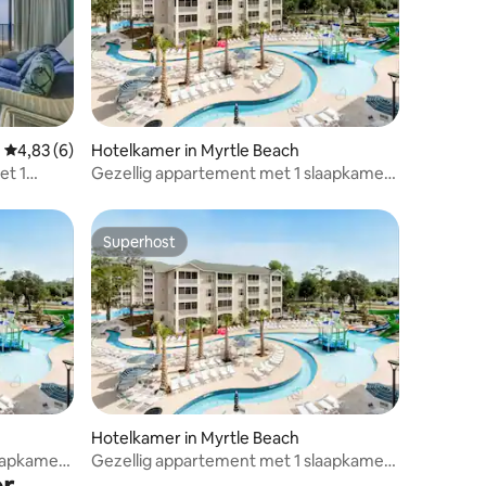
ecensies
Gemiddelde beoordeling van 4,83 uit 5, 6 recensies
4,83 (6)
Hotelkamer in Myrtle Beach
et 1
Gezellig appartement met 1 slaapkamer
in het prachtige Myrtle Beach
Superhost
Superhost
Hotelkamer in Myrtle Beach
laapkamer
Gezellig appartement met 1 slaapkamer
in het geweldige Myrtle Beach