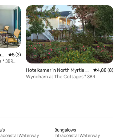
slaapkamers in Carolina Beach
ac
Gemiddelde beoordeling van 5 uit 5, 3 recensies
5 (3)
ecensies
 * 3BR
Hotelkamer in North Myrtle Be
Gemiddelde beoordeli
4,88 (8)
ach
Wyndham at The Cottages * 3BR
a's
Bungalows
racoastal Waterway
Intracoastal Waterway