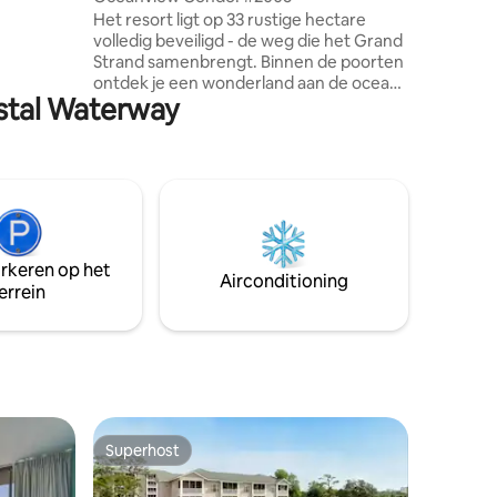
Het resort ligt op 33 rustige hectare
volledig beveiligd - de weg die het Grand
Strand samenbrengt. Binnen de poorten
ontdek je een wonderland aan de oceaan
astal Waterway
gevuld met ,luie rivier, zes zwembaden
(twee binnen), vier whirlpools (drie
binnen en een buiten), een
fitnessruimte, sauna 's, stoombaden,
tennisbanen, basketbal en een
kinderspeeltuin. Al dit recreatieve
wonderland is vrij voor vakantiegangers
die in ons volledig ingerichte
arkeren op het
appartement verblijven
Airconditioning
errein
Superhost
Superhost