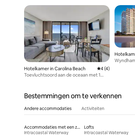
gelukzaligheid aan de oceaan in NC!
Hotelkame
Wyndham 
slaapkam
Hotelkamer in Carolina Beach
Gemiddelde beoord
4 (4)
Toevluchtsoord aan de oceaan met 1
slaapkamer in Carolina Beach
Bestemmingen om te verkennen
Andere accommodaties
Activiteiten
Accommodaties met een zwembad
Lofts
Intracoastal Waterway
Intracoastal Waterway