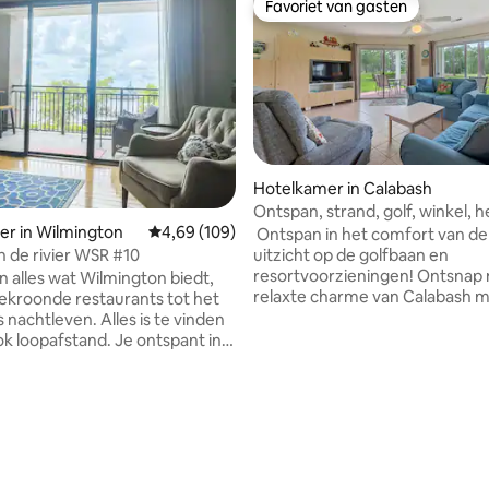
Favoriet van gasten
Favoriet van gasten
Hotelkamer in Calabash
eling van 5 uit 5, 4 recensies
Ontspan, strand, golf, winkel, h
r in Wilmington
Gemiddelde beoordeling van 4,69 uit 5, 109 r
4,69 (109)
Ontspan in het comfort van de 
Balkon aan de rivier WSR #10
uitzicht op de golfbaan en
resortvoorzieningen! Ontsnap naar de
n alles wat Wilmington biedt,
relaxte charme van Calabash 
bekroonde restaurants tot het
verblijf in dit uitnodigende ap
 nachtleven. Alles is te vinden
met 2 slaapkamers en 2 badka
ok loopafstand. Je ontspant in
(inloopdouche) op de eerste ve
rtement met één slaapkamer
in het prachtige Brunswick Plan
voorzieningen, waaronder
Golf Resort. Of je nu een gezin
 internet, alle beddengoed,
een retraite voor koppels of e
lete keuken en een aparte
golfweekend plant, deze goed
r. Geniet van een
ingerichte vakantiewoning heef
end uitzicht vanaf je balkon
wat je nodig hebt voor een on
ht op de Cape Fear River. ~WE