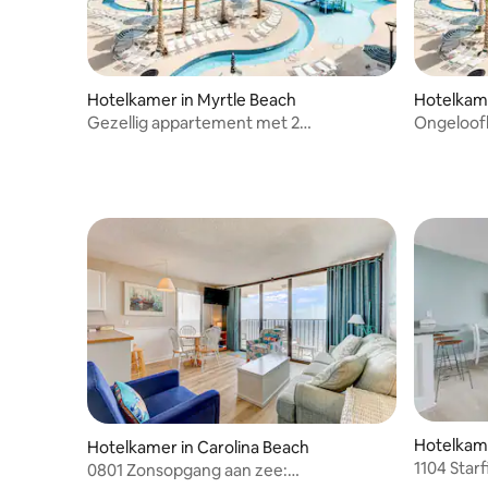
Hotelkamer in Myrtle Beach
Hotelkame
Gezellig appartement met 2
Ongeloofl
slaapkamers in mooie Myrtle Beach
Hotelkame
Hotelkamer in Carolina Beach
1104 Star
0801 Zonsopgang aan zee: