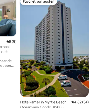
Favoriet van gasten
Superho
Favoriet van gasten
Superho
Gemiddelde beoordeling van 5 uit 5, 9 recensies
5 (9)
Hotelkam
erhaal
Gezellig
ecensies
kust –
in het pr
A breezy A
games, w
hard not to love. Ou
met een
location!! A quick two-minute walk wi
partement
have you 
mers
or coolin
rdieping
clubhouse
tation &
can float
svakantie,
slide dow
en
lush Lago
Then watc
t alles
Hotelkamer in Myrtle Beach
Gemiddelde beoordelin
4,82 (34)
Beach Su
tspannen
Oceanview Condo. #2005