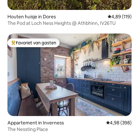
Houten huisje in Dores
Gemiddelde beo
4,89 (119)
The Pod at Loch Ness Heights @ Athbhinn, IV26TU
Favoriet van gasten
Topfavoriet van gasten
Appartement in Inverness
Gemiddelde beo
4,98 (398)
The Nessting Place