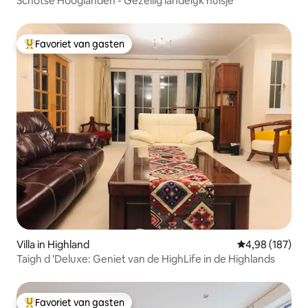
Schotse Hooglanden - Gezellig landelijk huisje
Favoriet van gasten
Topfavoriet van gasten
Villa in Highland
Gemiddelde beo
4,98 (187)
Taigh d 'Deluxe: Geniet van de HighLife in de Highlands
Favoriet van gasten