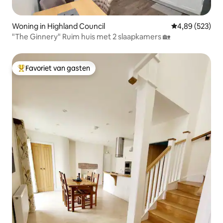
Woning in Highland Council
Gemiddelde beo
4,89 (523)
"The Ginnery" Ruim huis met 2 slaapkamers 🏡
Favoriet van gasten
Topfavoriet van gasten