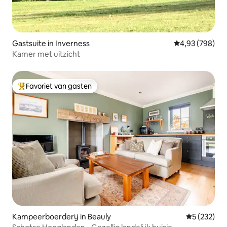
Gastsuite in Inverness
Gemiddelde beo
4,93 (798)
Kamer met uitzicht
Favoriet van gasten
Topfavoriet van gasten
Kampeerboerderij in Beauly
Gemiddelde 
5 (232)