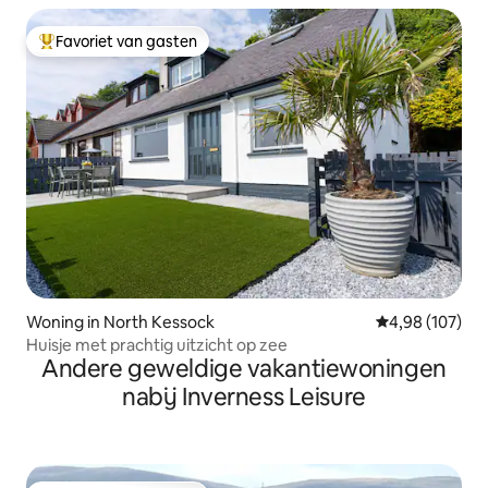
Favoriet van gasten
Topfavoriet van gasten
Woning in North Kessock
Gemiddelde beo
4,98 (107)
Huisje met prachtig uitzicht op zee
Andere geweldige vakantiewoningen
nabij Inverness Leisure