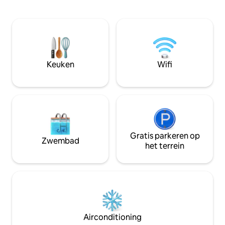
gasfornuis, pizzaoven en tafel/ stoelen.
heuvels daarachter
Omdat het niet op het elektriciteitsnet is
hooglanden en toc
aangesloten, is er geen elektriciteit,
minuten van de v
verlichting wordt geleverd door een mix
grote stad en nab
van zonne-energie en batterijlampen.
vervoersknooppun
Geen stromend water, flessenwater om
geweldig startpun
te drinken en te wassen is aanwezig De
Keuken
Wifi
hut heeft een houtkachel.
Gratis parkeren op
Zwembad
het terrein
Airconditioning