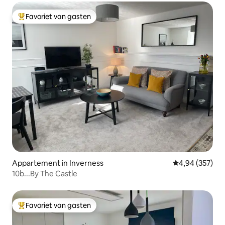
Favoriet van gasten
Topfavoriet van gasten
Appartement in Inverness
Gemiddelde beo
4,94 (357)
10b...By The Castle
Favoriet van gasten
Topfavoriet van gasten