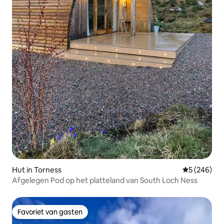
Hut in Torness
Gemiddelde 
5 (246)
Afgelegen Pod op het platteland van South Loch Ness
Favoriet van gasten
Favoriet van gasten