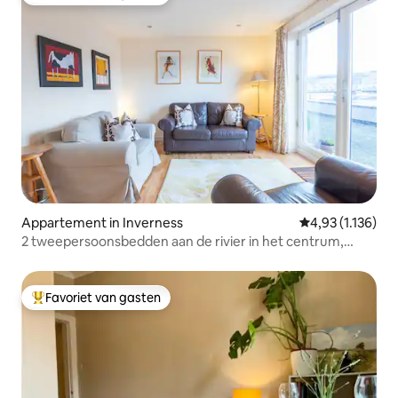
Topfavoriet van gasten
Appartement in Inverness
Gemiddelde beoo
4,93 (1.136)
2 tweepersoonsbedden aan de rivier in het centrum,
Inverness
Favoriet van gasten
Topfavoriet van gasten