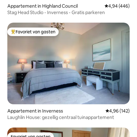
Appartement in Highland Council
Gemiddelde beo
4,94 (446)
Stag Head Studio - Inverness - Gratis parkeren
Favoriet van gasten
Topfavoriet van gasten
Appartement in Inverness
Gemiddelde beo
4,96 (142)
Laughlin House: gezellig centraal tuinappartement
Favoriet van gasten