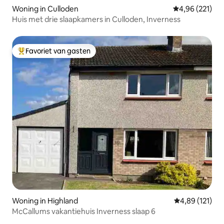
Woning in Culloden
Gemiddelde beo
4,96 (221)
Huis met drie slaapkamers in Culloden, Inverness
Favoriet van gasten
Topfavoriet van gasten
Woning in Highland
Gemiddelde beo
4,89 (121)
McCallums vakantiehuis Inverness slaap 6