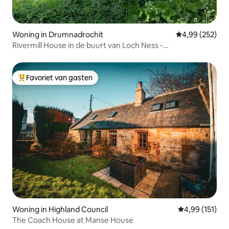
Woning in Drumnadrochit
Gemiddelde beo
4,99 (252)
Rivermill House in de buurt van Loch Ness -
huisdiervriendelijk.
Favoriet van gasten
Topfavoriet van gasten
Woning in Highland Council
Gemiddelde beo
4,99 (151)
The Coach House at Manse House