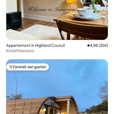
Appartement in Highland Council
Gemiddelde beo
4,96 (204)
Kintail Mansions
Favoriet van gasten
Topfavoriet van gasten