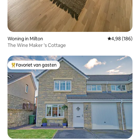
Woning in Milton
Gemiddelde beo
4,98 (186)
The Wine Maker 's Cottage
Favoriet van gasten
Topfavoriet van gasten