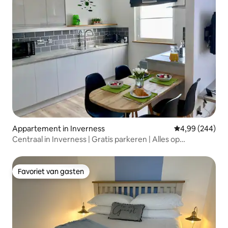
Appartement in Inverness
Gemiddelde beo
4,99 (244)
Centraal in Inverness | Gratis parkeren | Alles op
loopafstand
Favoriet van gasten
Favoriet van gasten