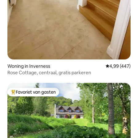
Woning in Inverness
Gemiddelde beo
4,99 (447)
Rose Cottage, centraal, gratis parkeren
Favoriet van gasten
Topfavoriet van gasten