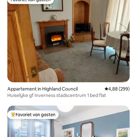
Favoriet van gasten
Appartement in Highland Council
Gemiddelde beo
4,88 (299)
Huiselijke gf Inverness stadscentrum 1 bed flat
Favoriet van gasten
Topfavoriet van gasten