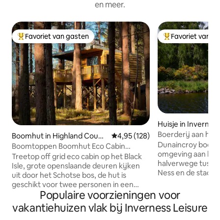
en meer.
Favoriet van gasten
Favoriet van g
Topfavoriet van gasten
Topfavoriet van 
Huisje in Invernes
Boerderij aan het
Boomhut in Highland Counc
Gemiddelde beoordeling van 4,95
4,95 (128)
bij Loch Ness
Dunaincroy boerde
il
Boomtoppen Boomhut Eco Cabin
omgeving aan het
Wildwoodz
Treetop off grid eco cabin op het Black
halverwege tussen
Isle, grote openslaande deuren kijken
Ness en de stad I
uit door het Schotse bos, de hut is
Deze afgelegen loc
geschikt voor twee personen in een
historisch landgoe
Populaire voorzieningen voor
zeer comfortabel tweepersoonsbed en
uitgebreide, voll
heeft een groot overdekt uitkijkdek. Er
vakantiehuizen vlak bij Inverness Leisure
tot aan het kanaal
is een buitenkeuken met een
uitzicht op het o