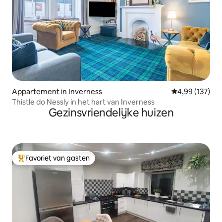
Appartement in Inverness
Gemiddelde beo
4,99 (137)
Thistle do Nessly in het hart van Inverness
Gezinsvriendelijke huizen
Favoriet van gasten
Topfavoriet van gasten