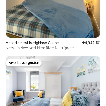
Appartement in Highland Council
Gemiddelde beo
4,94 (110)
Nessie 's New Nest Near River Ness (gratis
parkeergelegenheid)
Favoriet van gasten
Favoriet van gasten