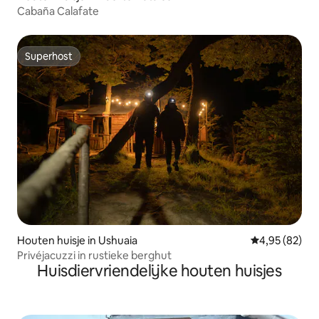
Cabaña Calafate
Superhost
Superhost
Houten huisje in Ushuaia
Gemiddelde be
4,95 (82)
Privéjacuzzi in rustieke berghut
Huisdiervriendelijke houten huisjes