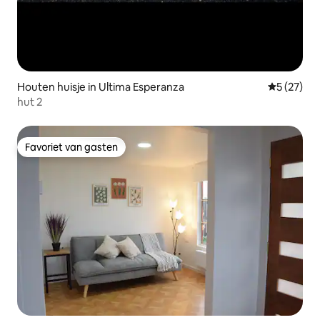
Houten huisje in Ultima Esperanza
Gemiddelde
5 (27)
hut 2
Favoriet van gasten
Favoriet van gasten