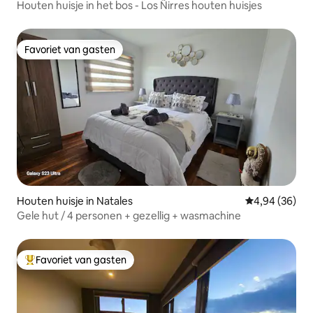
Houten huisje in het bos - Los Ñirres houten huisjes
Favoriet van gasten
Favoriet van gasten
Houten huisje in Natales
Gemiddelde be
4,94 (36)
Gele hut / 4 personen + gezellig + wasmachine
Favoriet van gasten
Topfavoriet van gasten