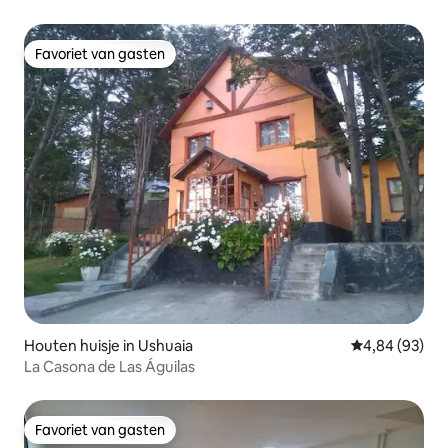
Favoriet van gasten
Favoriet van gasten
Houten huisje in Ushuaia
Gemiddelde be
4,84 (93)
La Casona de Las Águilas
Favoriet van gasten
Favoriet van gasten