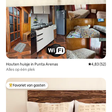
Houten huisje in Punta Arenas
Gemiddelde be
4,83 (52)
Alles op één plek
Favoriet van gasten
Topfavoriet van gasten