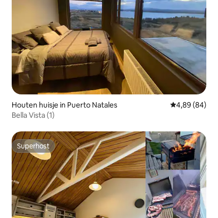
Houten huisje in Puerto Natales
Gemiddelde be
4,89 (84)
Bella Vista (1)
Superhost
Superhost