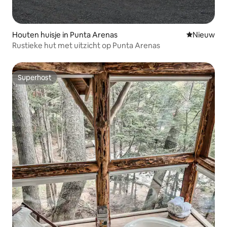
Houten huisje in Punta Arenas
Nieuwe ac
Nieuw
Rustieke hut met uitzicht op Punta Arenas
Superhost
Superhost