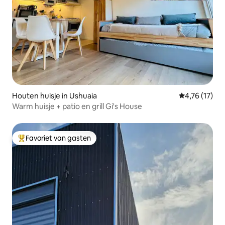
Houten huisje in Ushuaia
Gemiddelde be
4,76 (17)
Warm huisje + patio en grill Gi's House
Favoriet van gasten
Topfavoriet van gasten