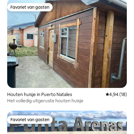
Favoriet van gasten
Favoriet van gasten
Houten huisje in Puerto Natales
Gemiddelde be
4,94 (18)
Het volledig uitgeruste houten huisje
Favoriet van gasten
Favoriet van gasten