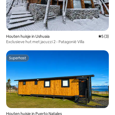
Houten huisje in Ushuaia
Gemiddeld
5 (3)
Exclusieve hut met jacuzzi 2 - Patagonië Villa
Superhost
Superhost
Houten huisje in Puerto Natales