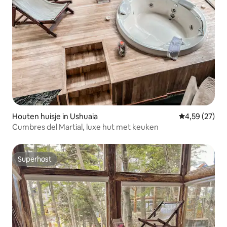
Houten huisje in Ushuaia
Gemiddelde be
4,59 (27)
Cumbres del Martial, luxe hut met keuken
Superhost
Superhost