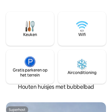
perfect voor stellen, externe
verlicht en telt m
werknemers of gezinnen. ✔ Snelle wifi
tweepersoonsbed
✔ Volledig uitgeruste keuken ✔ Gratis
basiskeuken (fornu
parkeren Word wakker met een
broodrooster, koel
panoramisch uitzicht op de fjord en de
Het werd gebouw
bergen en geniet van zonsondergangen
verdieping van he
vanaf je terras. Ideale locatie. Net aan
een wenteltrap ge
Keuken
Wifi
zee. Ervaar Patagonië in comfort en stijl.
komen. Wij zijn e
twee nieuwsgierig
Gratis parkeren op
Airconditioning
het terrein
Houten huisjes met bubbelbad
Superhost
Superhost