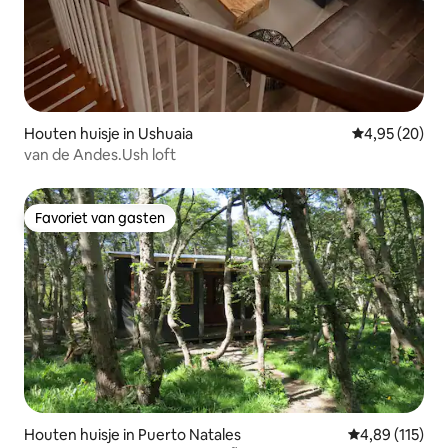
Houten huisje in Ushuaia
Gemiddelde be
4,95 (20)
van de Andes.Ush loft
Favoriet van gasten
Favoriet van gasten
Houten huisje in Puerto Natales
Gemiddelde beo
4,89 (115)