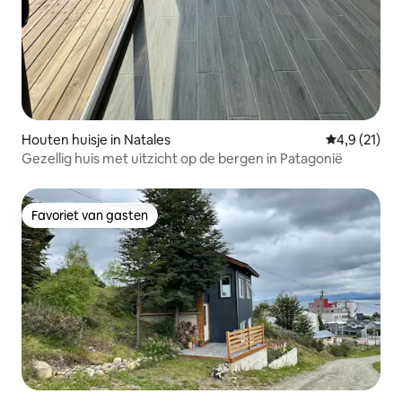
Houten huisje in Natales
Gemiddelde b
4,9 (21)
Gezellig huis met uitzicht op de bergen in Patagonië
Favoriet van gasten
Favoriet van gasten