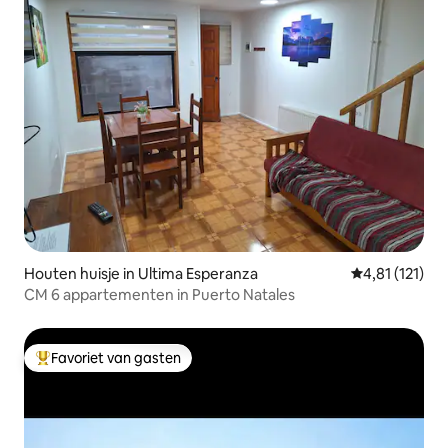
Houten huisje in Ultima Esperanza
Gemiddelde be
4,81 (121)
CM 6 appartementen in Puerto Natales
Favoriet van gasten
Topfavoriet van gasten