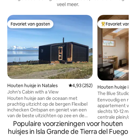
veel meer.
Favoriet van gasten
Favoriet van g
Favoriet van gasten
Topfavoriet van 
Houten huisje in Natales
Gemiddelde beoordeling van 4,93
4,93 (252)
Houten huisje in P
John's Cabin with a View
ales
The Blue Studio
Houten huisje aan de oceaan met
Eenvoudig en rusti
prachtig uitzicht op de bergen Flexibel
appartement van 
inchecken Ontspan en geniet van een
slechts 10-12 minu
van de beste uitzichten op zee en de
centrale plein/ce
bergen in Puerto Natales. Modern en
Populaire voorzieningen voor houten
lopen naar het bus
comfortabel huisje aan de oceaan op
minuten naar de 
huisjes in Isla Grande de Tierra del Fuego
steenworp afstand van de waterkant,
markt is net om de