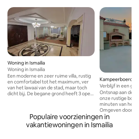
Woning in Ismailia
Woning in Ismailia
Een moderne en zeer ruime villa, rustig
Kampeerboerderij
en comfortabel tot het maximum, ver
Verblijf in een ge
van het lawaai van de stad, maar toch
tuin en buitenplez
Ontsnap aan de dr
dicht bij. De begane grond heeft 3 open
onze rustige boerd
recepties, een grote keuken met alles,
minuten van het c
een badkamer, een open eethoek en
Omgeven door wee
een lege opslagruimte. De
Populaire voorzieningen in
frisse lucht, bied
bovenverdieping heeft 3 slaapkamers: 2
landelijke ervarin
met kingsize bedden en kleedkamers,
vakantiewoningen in Ismailia
thuis. Geniet van 
en de derde met twee bedden, een
in open ruimtes of
groot balkon, een bank en een