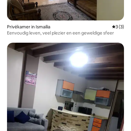
Privékamer in Ismailia
Gemiddeld
3 (3)
Eenvoudig leven, veel plezier en een geweldige sfeer