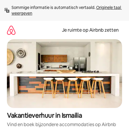
Ga
Sommige informatie is automatisch vertaald. 
Originele taal 
direct
weergeven
naar
inhoud
Je ruimte op Airbnb zetten
Vakantieverhuur in Ismailia
Vind en boek bijzondere accommodaties op Airbnb