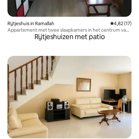
Rijtjeshuis in Ramallah
Gemiddelde be
4,82 (17)
Appartement met twee slaapkamers in het centrum van
Rijtjeshuizen met patio
Ramallah