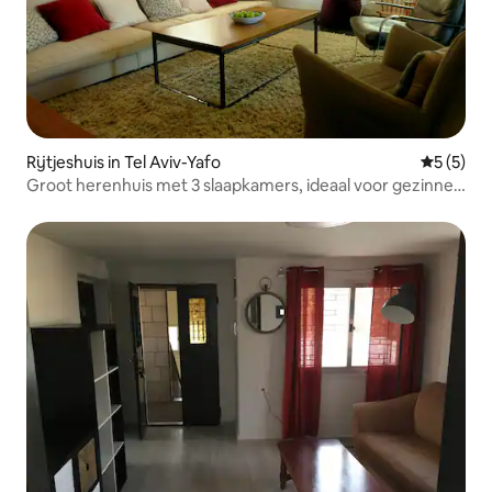
Rijtjeshuis in Tel Aviv-Yafo
Gemiddeld
5 (5)
Groot herenhuis met 3 slaapkamers, ideaal voor gezinnen
met kinderen