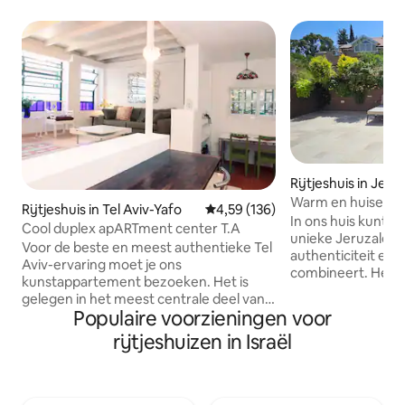
Rijtjeshuis in Jer
Warm en huiselijk
Rijtjeshuis in Tel Aviv-Yafo
Gemiddelde beoordeling van 4,59
4,59 (136)
In ons huis kunt u
Cool duplex apARTment center T.A
unieke Jeruzalems
Voor de beste en meest authentieke Tel
authenticiteit en
Aviv-ervaring moet je ons
combineert. Het h
kunstappartement bezoeken. Het is
volledig gebouwd 
gelegen in het meest centrale deel van
alle gemakken voo
Populaire voorzieningen voor
de stad, de Jemenitische wijk, en op
schoon, aangenaam
slechts een paar minuten lopen van het
rijtjeshuizen in Israël
Airconditioning in
strand. Het is verborgen voor alle drukte
vloerverwarming 
van de stad, maar plaatst je nog steeds
winterdagen in de 
in het hart van de dingen. Het is een
HaKerem, een van
uniek appartement, verspreid over 2