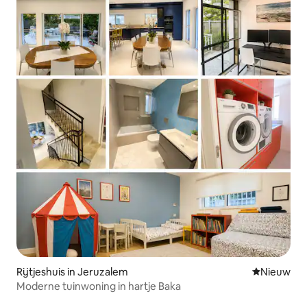
Rijtjeshuis in Jeruzalem
Nieuwe ac
Nieuw
Moderne tuinwoning in hartje Baka