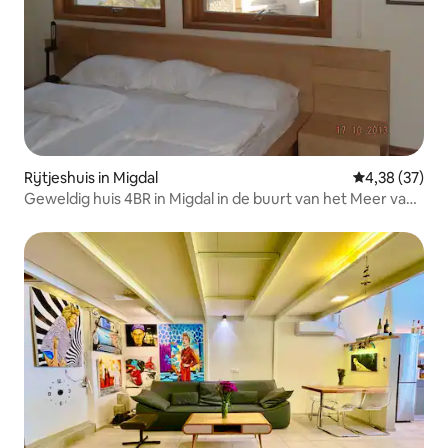
Rijtjeshuis in Migdal
Gemiddelde be
4,38 (37)
Geweldig huis 4BR in Migdal in de buurt van het Meer van
Galilea