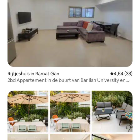
Rijtjeshuis in Ramat Gan
Gemiddelde be
4,64 (33)
2bd Appartement in de buurt van Bar Ilan University en
Sheba