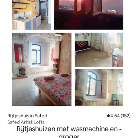
Rijtjeshuis in Safed
Gemiddelde beo
4,64 (152)
Safed Artist Lofts
Rijtjeshuizen met wasmachine en -
droger