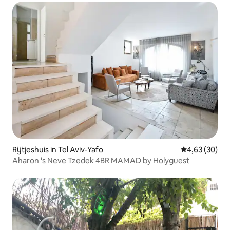
Rijtjeshuis in Tel Aviv-Yafo
Gemiddelde be
4,63 (30)
Aharon 's Neve Tzedek 4BR MAMAD by Holyguest