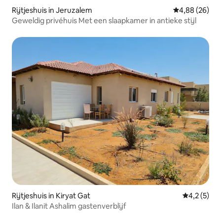
Rijtjeshuis in Jeruzalem
Gemiddelde be
4,88 (26)
Geweldig privéhuis Met een slaapkamer in antieke stijl
Rijtjeshuis in Kiryat Gat
Gemiddelde 
4,2 (5)
Ilan & Ilanit Ashalim gastenverblijf