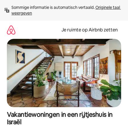
Ga
Sommige informatie is automatisch vertaald. 
Originele taal 
direct
weergeven
naar
inhoud
Je ruimte op Airbnb zetten
Vakantiewoningen in een rijtjeshuis in
Israël