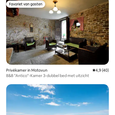
Favoriet van gasten
Favoriet van gasten
Privékamer in Motovun
Gemiddelde b
4,9 (40)
B&B "Antico"-Kamer 3-dubbel bed met uitzicht