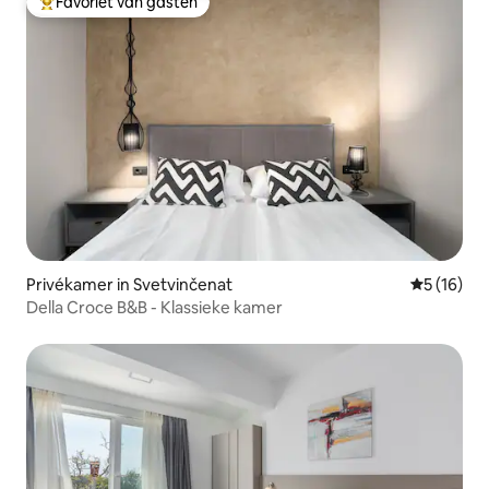
Favoriet van gasten
Topfavoriet van gasten
Privékamer in Svetvinčenat
Gemiddelde
5 (16)
Della Croce B&B - Klassieke kamer