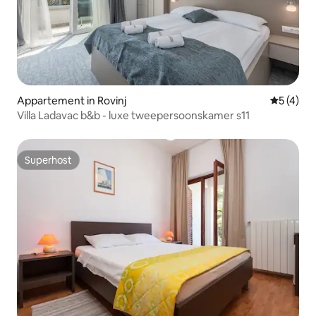
Appartement in Rovinj
Gemiddeld
5 (4)
Villa Ladavac b&b - luxe tweepersoonskamer s11
Superhost
Superhost