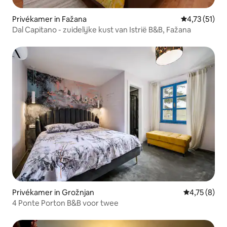
Privékamer in Fažana
Gemiddelde be
4,73 (51)
Dal Capitano - zuidelijke kust van Istrië B&B, Fažana
Privékamer in Grožnjan
Gemiddelde b
4,75 (8)
4 Ponte Porton B&B voor twee