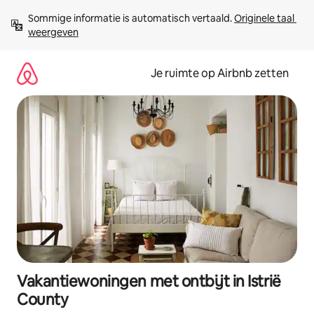
Ga
Sommige informatie is automatisch vertaald. 
Originele taal 
direct
weergeven
naar
inhoud
Je ruimte op Airbnb zetten
Vakantiewoningen met ontbijt in Istrië
County