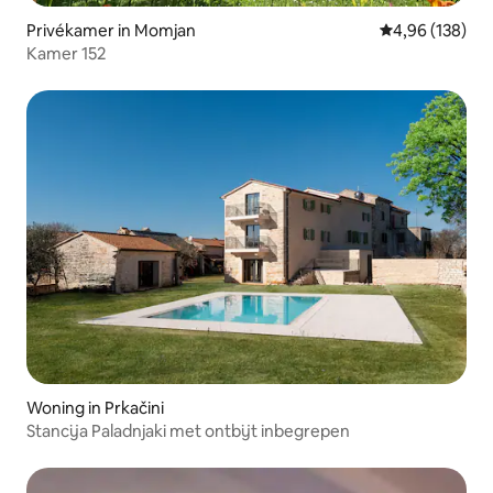
Privékamer in Momjan
Gemiddelde beo
4,96 (138)
Kamer 152
Woning in Prkačini
Stancija Paladnjaki met ontbijt inbegrepen