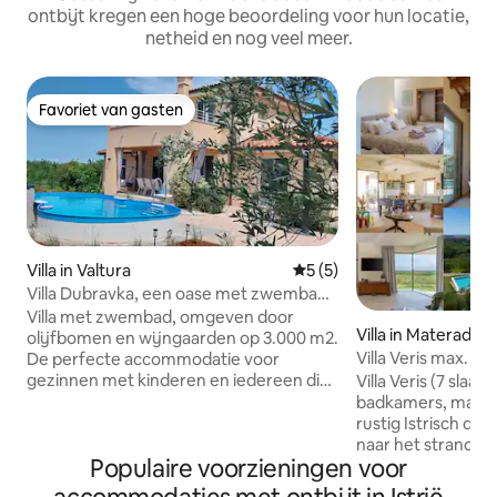
ontbijt kregen een hoge beoordeling voor hun locatie,
netheid en nog veel meer.
Favoriet van gasten
Favoriet van gasten
Villa in Valtura
Gemiddelde beoordeling van
5 (5)
Villa Dubravka, een oase met zwembad
in Maslenik
Villa met zwembad, omgeven door
Villa in Materada
olijfbomen en wijngaarden op 3.000 m2.
Villa Veris max. 20
De perfecte accommodatie voor
uitzicht op zee
gezinnen met kinderen en iedereen die
Villa Veris (7 slaa
op zoek is naar rust en groen in de buurt
badkamers, max. 2
van alle benodigde voorzieningen voor
rustig Istrisch do
een aangename vakantie. Er is 167 m2
naar het strand e
Populaire voorzieningen voor
beschikbaar op de begane grond. Alle
volledig uitgerust
kamers zijn voorzien van
inductie, 2 vaatwa