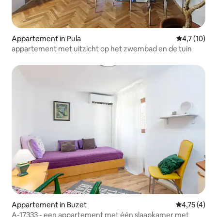
Appartement in Pula
Gemiddelde b
4,7 (10)
appartement met uitzicht op het zwembad en de tuin
Appartement in Buzet
Gemiddelde b
4,75 (4)
A-17333 - een appartement met één slaapkamer met