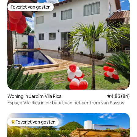
Favoriet van gasten
Favoriet van gasten
Woning in Jardim Vila Rica
Gemiddelde be
4,86 (84)
Espaço Vila Rica in de buurt van het centrum van Passos
Favoriet van gasten
Topfavoriet van gasten