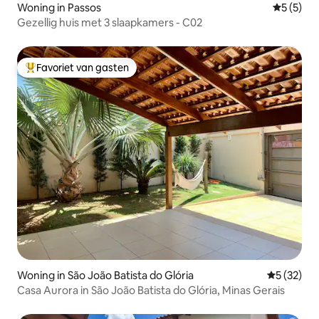
Woning in Passos
Gemiddeld
5 (5)
Gezellig huis met 3 slaapkamers - C02
Favoriet van gasten
Topfavoriet van gasten
Woning in São João Batista do Glória
Gemiddelde
5 (32)
Casa Aurora in São João Batista do Glória, Minas Gerais