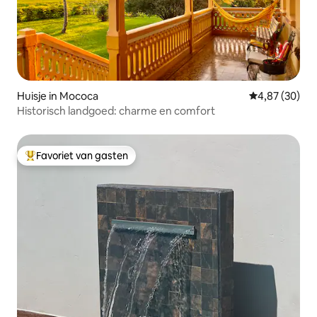
Huisje in Mococa
Gemiddelde be
4,87 (30)
Historisch landgoed: charme en comfort
Favoriet van gasten
Topfavoriet van gasten