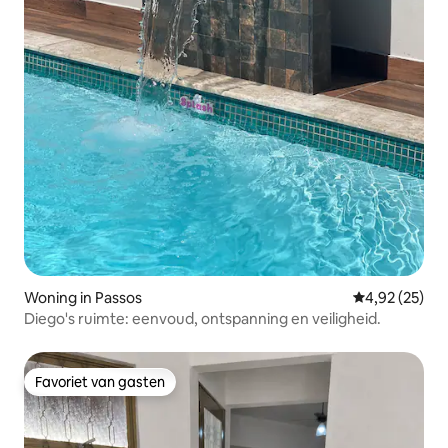
Woning in Passos
Gemiddelde be
4,92 (25)
Diego's ruimte: eenvoud, ontspanning en veiligheid.
Favoriet van gasten
Favoriet van gasten