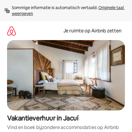
Ga
Sommige informatie is automatisch vertaald. 
Originele taal 
direct
weergeven
naar
inhoud
Je ruimte op Airbnb zetten
Vakantieverhuur in Jacuí
Vind en boek bijzondere accommodaties op Airbnb