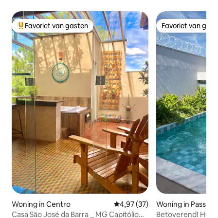
Favoriet van gasten
Favoriet van gas
Topfavoriet van gasten
Favoriet van gas
Woning in Centro
Gemiddelde beoordeling van 4,9
4,97 (37)
Woning in Passos
Casa São José da Barra _ MG Capitólio
Betoverend! Huis