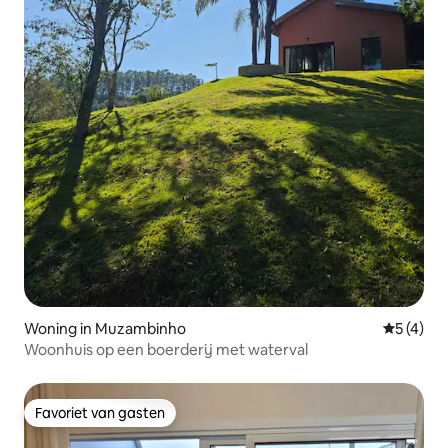
Woning in Muzambinho
Gemiddeld
5 (4)
Woonhuis op een boerderij met waterval
Favoriet van gasten
Favoriet van gasten