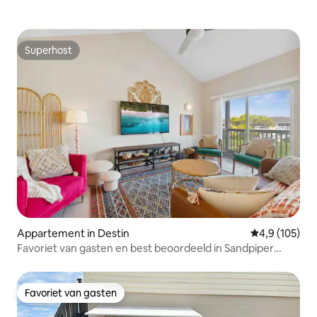
Superhost
Superhost
Appartement in Destin
Gemiddelde be
4,9 (105)
Favoriet van gasten en best beoordeeld in Sandpiper
Cove!
Favoriet van gasten
Favoriet van gasten