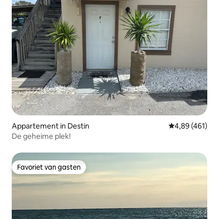
Appartement in Destin
Gemiddelde beo
4,89 (461)
De geheime plek!
Favoriet van gasten
Favoriet van gasten