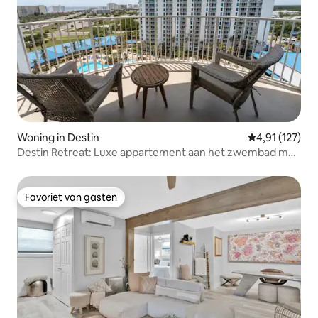
Woning in Destin
Gemiddelde beo
4,91 (127)
Destin Retreat: Luxe appartement aan het zwembad met
uitzicht op het zwembad
Favoriet van gasten
Favoriet van gasten