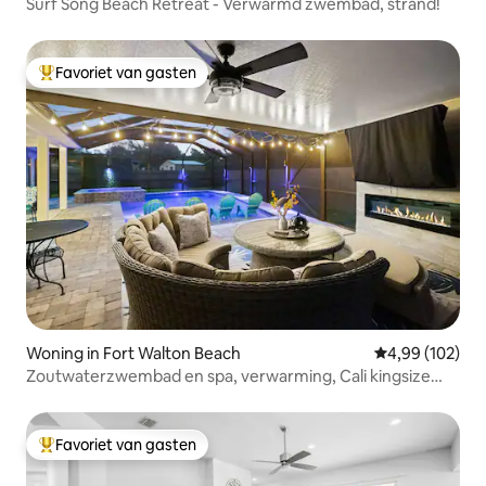
Surf Song Beach Retreat - Verwarmd zwembad, strand!
Favoriet van gasten
Topfavoriet van gasten
Woning in Fort Walton Beach
Gemiddelde beo
4,99 (102)
Zoutwaterzwembad en spa, verwarming, Cali kingsize
bed, strand op 4 minuten
Favoriet van gasten
Topfavoriet van gasten