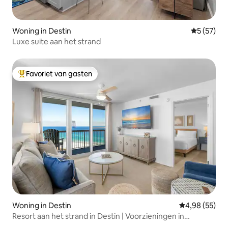
Woning in Destin
Gemiddelde
5 (57)
Luxe suite aan het strand
Favoriet van gasten
Topfavoriet van gasten
Woning in Destin
Gemiddelde be
4,98 (55)
Resort aan het strand in Destin | Voorzieningen in
overvloed!