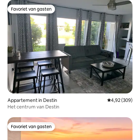
Favoriet van gasten
Favoriet van gasten
Appartement in Destin
Gemiddelde beo
4,92 (309)
Het centrum van Destin
Favoriet van gasten
Favoriet van gasten