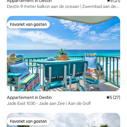
Appartement in Destin
Gemiddelde
5 (21)
Destin 9 meter balkon aan de oceaan | Zwembad aan de
oceaan
Favoriet van gasten
Favoriet van gasten
Appartement in Destin
Gemiddelde
5 (27)
Jade East 1030 - Jade aan Zee | Aan de Golf
Favoriet van gasten
Favoriet van gasten