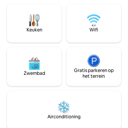
badkamers heeft een groot privébalkon
op elke verdieping.
aan de golf met een prachtig uitzicht op
rustig. Je kunt a
de Emerald Coast! Kom kijken naar de
aan de Golf, ontsp
dolfijnen die aan het spelen zijn!! De
bubbelbad, een leu
master suite heeft een kingsize bed,
genieten van het g
Keuken
Wifi
een eigen badkamer en een balkon met
zeevruchten of g
uitzicht op de golf! Voldoende ruimte
cocktail op het g
waar het hele gezin van kan genieten!
uitzicht op het ba
Gratis parkeren op
Zwembad
het terrein
Airconditioning