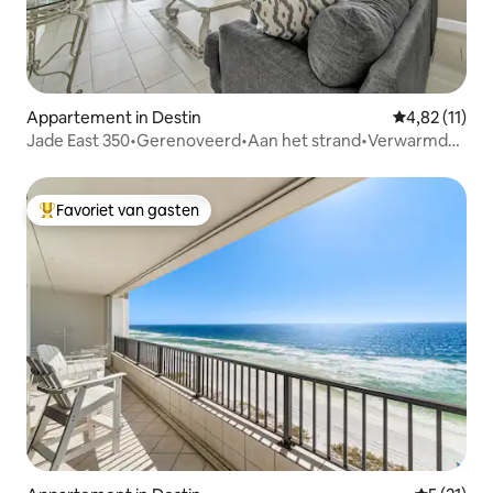
Appartement in Destin
Gemiddelde be
4,82 (11)
Jade East 350•Gerenoveerd•Aan het strand•Verwarmd
zwembad/Spa
Favoriet van gasten
Topfavoriet van gasten