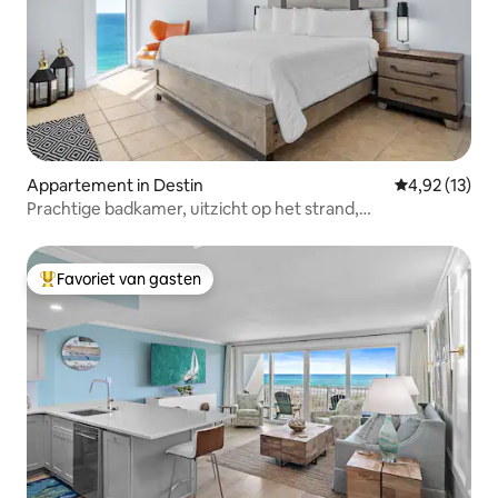
Appartement in Destin
Gemiddelde be
4,92 (13)
Prachtige badkamer, uitzicht op het strand,
hoekappartement
Favoriet van gasten
Topfavoriet van gasten