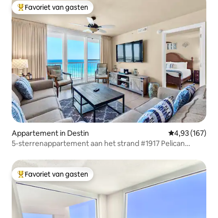
Favoriet van gasten
Topfavoriet van gasten
Appartement in Destin
Gemiddelde beo
4,93 (167)
5-sterrenappartement aan het strand #1917 Pelican
Beach Resort
Favoriet van gasten
Topfavoriet van gasten