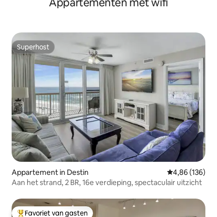
Appartementen met wifi
Superhost
Superhost
Appartement in Destin
Gemiddelde beo
4,86 (136)
Aan het strand, 2 BR, 16e verdieping, spectaculair uitzicht
Favoriet van gasten