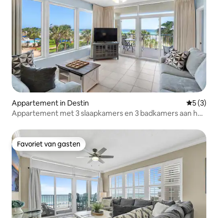
Appartement in Destin
Gemiddeld
5 (3)
Appartement met 3 slaapkamers en 3 badkamers aan het
strand in Destin
Favoriet van gasten
Favoriet van gasten