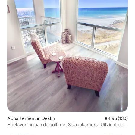
Appartement in Destin
Gemiddelde beo
4,95 (130)
Hoekwoning aan de golf met 3 slaapkamers | Uitzicht op
zonsopgang en zonsondergang