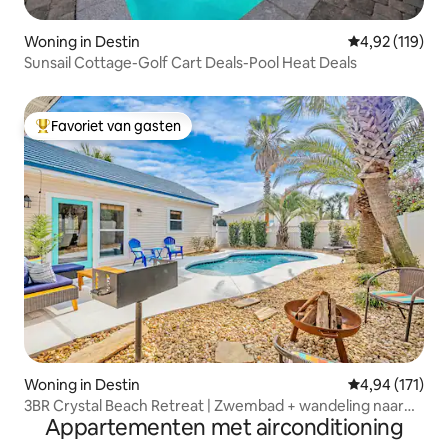
Woning in Destin
Gemiddelde beo
4,92 (119)
Sunsail Cottage-Golf Cart Deals-Pool Heat Deals
Favoriet van gasten
Topfavoriet van gasten
Woning in Destin
Gemiddelde beo
4,94 (171)
3BR Crystal Beach Retreat | Zwembad + wandeling naar
Appartementen met airconditioning
strand