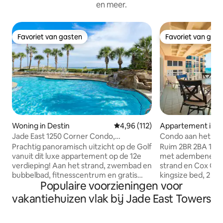
en meer.
Favoriet van gasten
Favoriet van gas
Favoriet van gasten
Favoriet van gas
Woning in Destin
Gemiddelde beoordeling van 4,96
4,96 (112)
Appartement in D
Jade East 1250 Corner Condo,
Condo aan het str
Spectaculair uitzicht~Deal
van Waterpark, Co
Prachtig panoramisch uitzicht op de Golf
Ruim 2BR 2BA 130
vanuit dit luxe appartement op de 12e
met adembenemend
verdieping! Aan het strand, zwembad en
strand en Cox Giga
bubbelbad, fitnesscentrum en gratis
kingsize bed, 2 qu
Populaire voorzieningen voor
parkeergelegenheid op het terrein.
queensize slaapba
Onze 5-sterrenwoning geïnspireerd op
wieg biedt plaats aa
vakantiehuizen vlak bij Jade East Towers
de tropische zee, geschikt voor 10
bevindt zich op de
personen! De gerenoveerde en schone
Destin Towers, e
accommodatie met 3 slaapkamers/3
verdiepingen met 