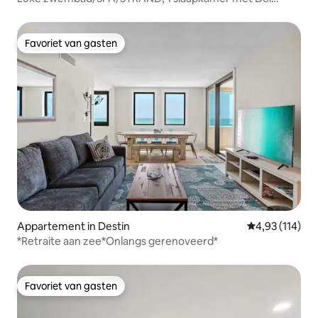
uitzicht, volledige keuken
Favoriet van gasten
Favoriet van gasten
Appartement in Destin
Gemiddelde beo
4,93 (114)
*Retraite aan zee*Onlangs gerenoveerd*
Favoriet van gasten
Favoriet van gasten