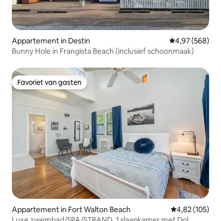
Appartement in Destin
Gemiddelde beo
4,97 (568)
Bunny Hole in Frangista Beach (inclusief schoonmaak)
Favoriet van gasten
Favoriet van gasten
Appartement in Fort Walton Beach
Gemiddelde beo
4,82 (105)
Luxe zwembad/SPA/STRAND, 1 slaapkamer met Dol