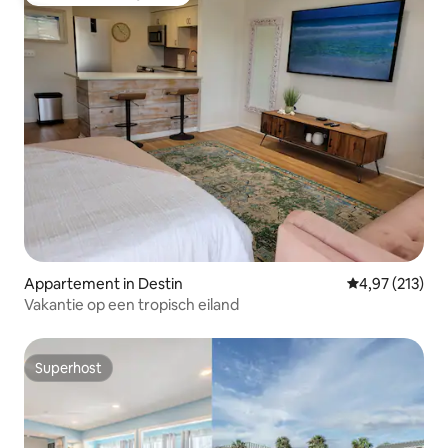
Topfavoriet van gasten
Appartement in Destin
Gemiddelde beo
4,97 (213)
Vakantie op een tropisch eiland
Superhost
Superhost