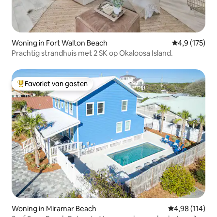
Woning in Fort Walton Beach
Gemiddelde be
4,9 (175)
Prachtig strandhuis met 2 SK op Okaloosa Island.
Favoriet van gasten
Topfavoriet van gasten
Woning in Miramar Beach
Gemiddelde beo
4,98 (114)