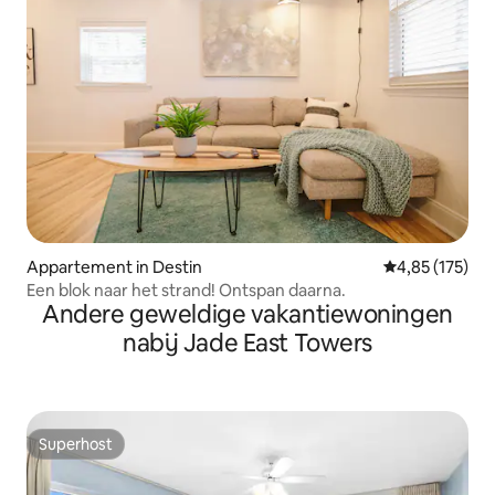
Appartement in Destin
Gemiddelde beo
4,85 (175)
Een blok naar het strand! Ontspan daarna.
Andere geweldige vakantiewoningen
nabij Jade East Towers
Superhost
Superhost