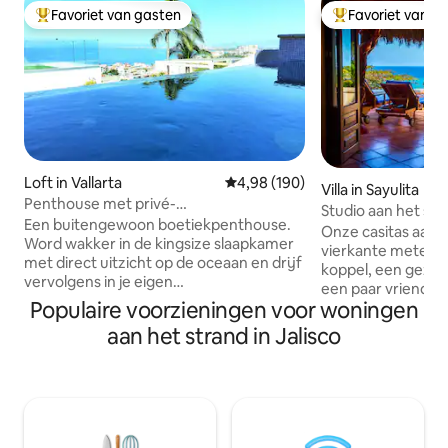
Favoriet van gasten
Favoriet van g
Topfavoriet van gasten
Topfavoriet van 
Loft in Vallarta
Gemiddelde beoordeling van 4,98
4,98 (190)
Villa in Sayulita
Penthouse met privé-
Studio aan het str
overloopzwembad, uitzicht op de
Een buitengewoon boetiekpenthouse.
Onze casitas aan 
oceaan en strand
Word wakker in de kingsize slaapkamer
vierkante meter zi
met direct uitzicht op de oceaan en drijf
koppel, een gezin
vervolgens in je eigen
een paar vrienden
overloopzwembad terwijl de Stille
Populaire voorzieningen voor woningen
casitas zorgen voo
Oceaan zich uitstrekt tot aan de horizon.
binnen de openhei
aan het strand in Jalisco
Perfect voor een romantisch uitje. Het
indeling. De voork
woongedeelte is voorzien van een
opent naar de pat
draaibare smart-tv die je volgt, waar je
openslaande deur
ook bent in de suite. Volledig uitgeruste
breed die het uitz
keuken, hoogwaardig beddengoed en
de bries rechtstree
alles wat je nodig hebt om nooit meer
brengen. Houd er