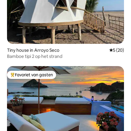
Tiny house in Arroyo Seco
Gemiddelde
5 (20)
Bamboe tipi 2 op het strand
Favoriet van gasten
Topfavoriet van gasten