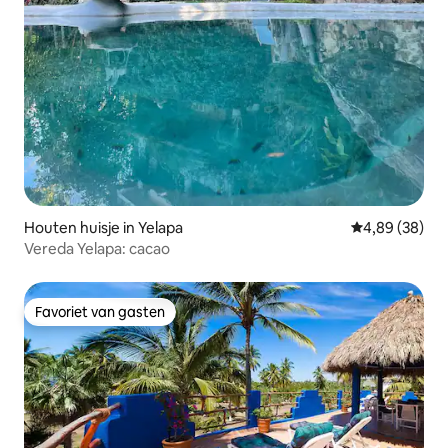
Houten huisje in Yelapa
Gemiddelde be
4,89 (38)
Vereda Yelapa: cacao
Favoriet van gasten
Favoriet van gasten