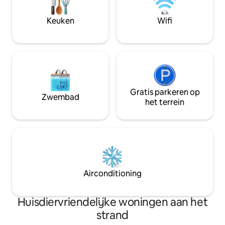
weg te willen + toplocatie: slechts 2
onze Casitas #1-4 
blokken van Camarones Beach en de
indeling en prachti
Keuken
Wifi
Malecon-promenade, en op een
oceaan delen. Onze
steenworp afstand van toprestaurants
verzameling foto '
en kunstgaleries
casitas.
Gratis parkeren op
Zwembad
het terrein
Airconditioning
Huisdiervriendelijke woningen aan het
strand