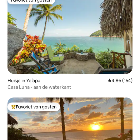
Favoriet van gasten
Huisje in Yelapa
Gemiddelde beo
4,86 (154)
Casa Luna - aan de waterkant
Favoriet van gasten
Topfavoriet van gasten