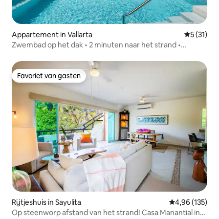
Appartement in Vallarta
Gemiddelde
5 (31)
Zwembad op het dak • 2 minuten naar het strand •
Romantische Zone
Favoriet van gasten
Favoriet van gasten
Rijtjeshuis in Sayulita
Gemiddelde beo
4,96 (135)
Op steenworp afstand van het strand! Casa Manantial in