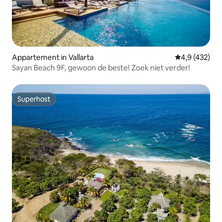
Appartement in Vallarta
Gemiddelde be
4,9 (432)
Sayan Beach 9F, gewoon de beste! Zoek niet verder!
Superhost
Superhost