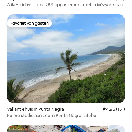
AlilaHolidays| Luxe 2BR-appartement met privézwembad
Favoriet van gasten
Favoriet van gasten
Vakantiehuis in Punta Negra
Gemiddelde beo
4,96 (151)
Ruime studio aan zee in Punta Negra, Litubu