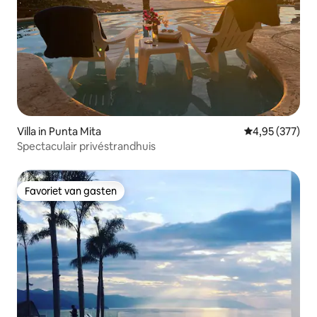
Villa in Punta Mita
Gemiddelde beo
4,95 (377)
Spectaculair privéstrandhuis
Favoriet van gasten
Favoriet van gasten