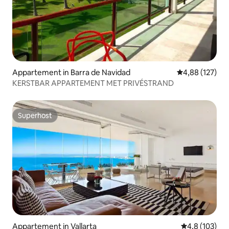
Appartement in Barra de Navidad
Gemiddelde beo
4,88 (127)
KERSTBAR APPARTEMENT MET PRIVÉSTRAND
Superhost
Superhost
Appartement in Vallarta
Gemiddelde be
4,8 (103)