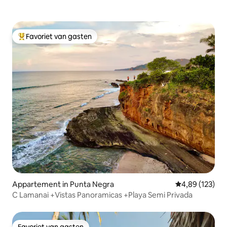
Favoriet van gasten
Topfavoriet van gasten
Appartement in Punta Negra
Gemiddelde beo
4,89 (123)
C Lamanai +Vistas Panoramicas +Playa Semi Privada
Favoriet van gasten