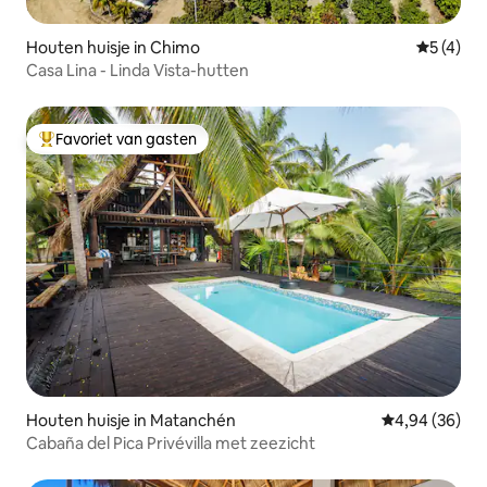
Houten huisje in Chimo
Gemiddeld
5 (4)
Casa Lina - Linda Vista-hutten
Favoriet van gasten
Topfavoriet van gasten
Houten huisje in Matanchén
Gemiddelde be
4,94 (36)
Cabaña del Pica Privévilla met zeezicht