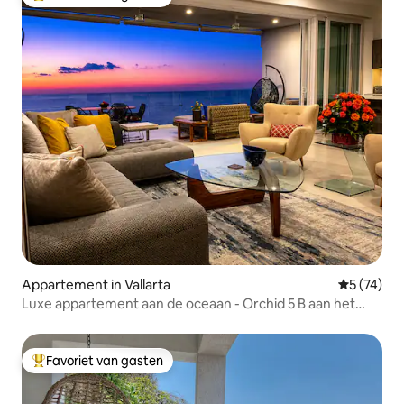
Topfavoriet van gasten
Appartement in Vallarta
Gemiddelde
5 (74)
Luxe appartement aan de oceaan - Orchid 5 B aan het
strand
Favoriet van gasten
Topfavoriet van gasten