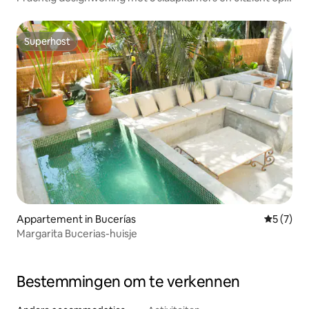
de oceaan in Careyes
Superhost
Superhost
Appartement in Bucerías
Gemiddeld
5 (7)
Margarita Bucerias-huisje
Bestemmingen om te verkennen