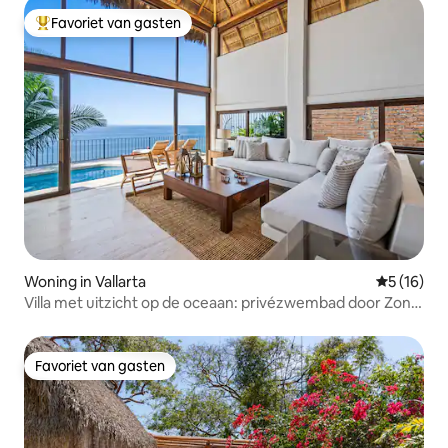
Favoriet van gasten
Topfavoriet van gasten
Woning in Vallarta
Gemiddelde
5 (16)
Villa met uitzicht op de oceaan: privézwembad door Zona
Romántica
Favoriet van gasten
Favoriet van gasten