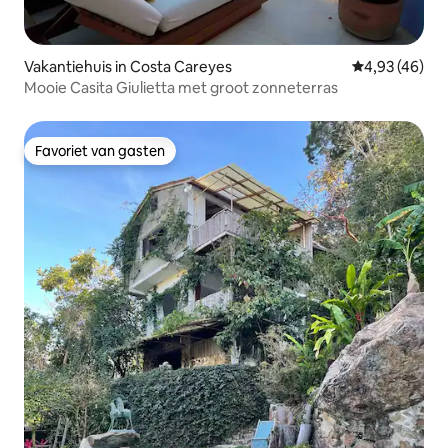
Vakantiehuis in Costa Careyes
Gemiddelde be
4,93 (46)
Mooie Casita Giulietta met groot zonneterras
Favoriet van gasten
Favoriet van gasten