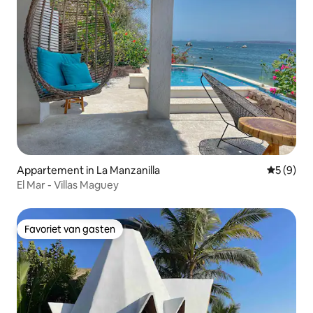
Appartement in La Manzanilla
Gemiddeld
5 (9)
El Mar - Villas Maguey
Favoriet van gasten
Favoriet van gasten