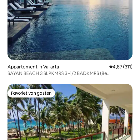
Appartement in Vallarta
Gemiddelde beo
4,87 (311)
SAYAN BEACH 3 SLPKMRS 3 -1/2 BADKMRS (8e
verdieping/hoek)
Favoriet van gasten
Favoriet van gasten