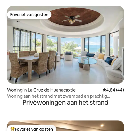
Maraica Condos
Favoriet van gasten
Favoriet van gasten
Woning in La Cruz de Huanacaxtle
Gemiddelde be
4,84 (44)
Woning aan het strand met zwembad en prachtig
Privéwoningen aan het strand
uitzicht!
Favoriet van gasten