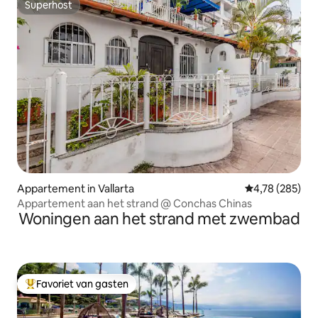
Superhost
Superhost
Appartement in Vallarta
Gemiddelde beo
4,78 (285)
Appartement aan het strand @ Conchas Chinas
Woningen aan het strand met zwembad
Favoriet van gasten
Topfavoriet van gasten