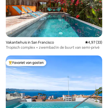
Vakantiehuis in San Francisco
Gemiddelde be
4,97 (33)
Tropisch complex + zwembad in de buurt van semi-privé
Favoriet van gasten
Topfavoriet van gasten