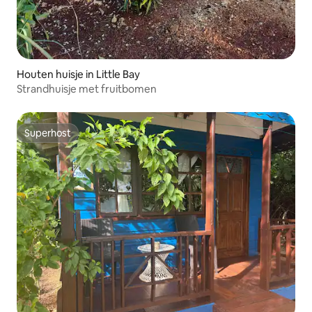
Houten huisje in Little Bay
Strandhuisje met fruitbomen
Superhost
Superhost