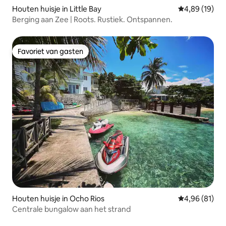
Houten huisje in Little Bay
Gemiddelde be
4,89 (19)
Berging aan Zee | Roots. Rustiek. Ontspannen.
Favoriet van gasten
Favoriet van gasten
Houten huisje in Ocho Rios
Gemiddelde be
4,96 (81)
Centrale bungalow aan het strand