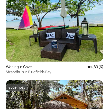
Woning in Cave
Gemiddelde b
4,83 (6)
Strandhuis in Bluefields Bay
Superhost
Superhost