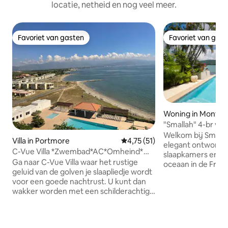
locatie, netheid en nog veel meer.
Favoriet van gasten
Favoriet van gas
Favoriet van gasten
Favoriet van gas
Woning in Monteg
"Smallah" 4-br vill
zwembad, resort
Welkom bij Smallah
Villa in Portmore
Gemiddelde beoordeling van 4,7
4,75 (51)
elegant ontworpe
C-Vue Villa *Zwembad*AC*Omheind*
slaapkamers en 4
aan zee *
Ga naar C-Vue Villa waar het rustige
oceaan in de Free
geluid van de golven je slaapliedje wordt
Montego Bay! Dez
voor een goede nachtrust. U kunt dan
accommodatie is h
wakker worden met een schilderachtig
gezinnen of vrien
uitzicht op de zonsondergang over de
zoek zijn naar ee
oceaan. De locatie is vol met
toevluchtsoord in 
voorzieningen voor u om van te
Het biedt comfort