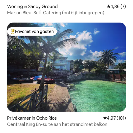
Woning in Sandy Ground
Gemiddelde b
4,86 (7)
Maison Bleu: Self-Catering (ontbijt inbegrepen)
Favoriet van gasten
Topfavoriet van gasten
Privékamer in Ocho Rios
Gemiddelde beo
4,97 (101)
Centraal King En-suite aan het strand met balkon