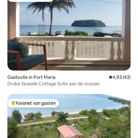
Favoriet van gasten
Gastsuite in Port Maria
Gemiddelde be
4,93 (43)
Drake Seaside Cottage Suite aan de oceaan
Favoriet van gasten
Topfavoriet van gasten