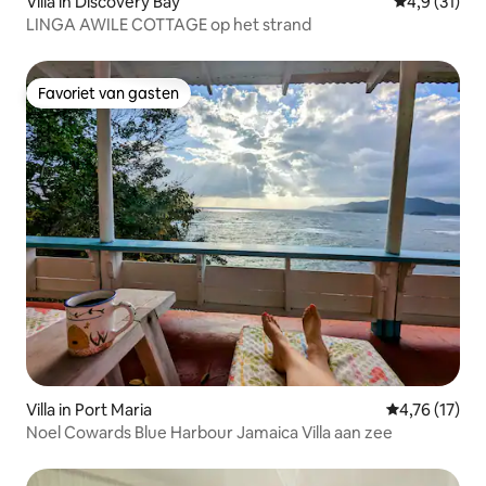
Villa in Discovery Bay
Gemiddelde b
4,9 (31)
LINGA AWILE COTTAGE op het strand
Favoriet van gasten
Favoriet van gasten
Villa in Port Maria
Gemiddelde be
4,76 (17)
Noel Cowards Blue Harbour Jamaica Villa aan zee