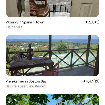
Woning in Spanish Town
Gemiddelde b
2,33 (3)
Kleine villa
Privékamer in Boston Bay
Gemiddelde be
4,47 (19)
Backra's Sea View Resort