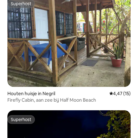
Superhost
Superhost
Houten huisje in Negril
Gemiddelde be
4,47 (15)
Firefly Cabin, aan zee bij Half Moon Beach
Superhost
Superhost