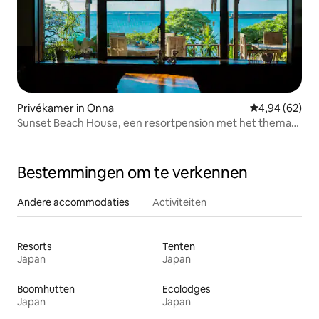
Privékamer in Onna
Gemiddelde be
4,94 (62)
Sunset Beach House, een resortpension met het thema
natuurlijke genezing, met de zee vlak voor je
Bestemmingen om te verkennen
Andere accommodaties
Activiteiten
Resorts
Tenten
Japan
Japan
Boomhutten
Ecolodges
Japan
Japan