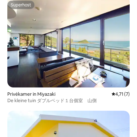
Superhost
Superhost
Privékamer in Miyazaki
Gemiddelde 
4,71 (7)
De kleine tuin ダブルベッド１台個室 山側