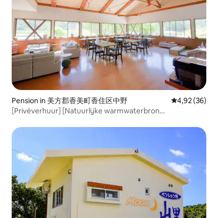
Pension in 美方郡香美町香住区中野
Gemiddelde be
4,92 (36)
[Privéverhuur] [Natuurlijke warmwaterbron
Amaruvenoyu] Privéverhuur voor groepen! BBQ en 120
m² vrije ruimte!