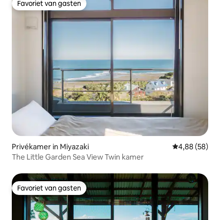
Favoriet van gasten
Favoriet van gasten
Privékamer in Miyazaki
Gemiddelde be
4,88 (58)
The Little Garden Sea View Twin kamer
Favoriet van gasten
Favoriet van gasten