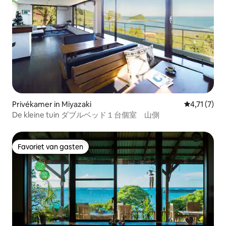
Privékamer in Miyazaki
Gemiddelde 
4,71 (7)
De kleine tuin ダブルベッド１台個室 山側
Favoriet van gasten
Favoriet van gasten