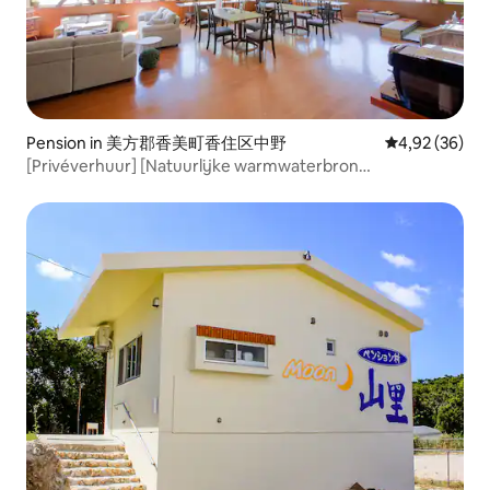
Pension in 美方郡香美町香住区中野
Gemiddelde be
4,92 (36)
[Privéverhuur] [Natuurlijke warmwaterbron
Amaruvenoyu] Privéverhuur voor groepen! BBQ en 120
m² vrije ruimte!