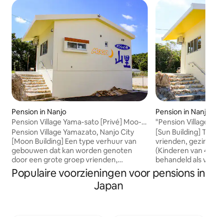
Pension in Nanjo
Pension in Nanjo
Pension Village Yama-sato [Privé] Moo-n
"Pension Village 
met een ruime tuin, BBQ is zeer goed!
huur] Sun-gebouw 
Pension Village Yamazato, Nanjo City
[Sun Building] Ty
geschikt voor BBQ
[Moon Building] Een type verhuur van
vrienden, gezinne
gebouwen dat kan worden genoten
(Kinderen van 4 j
door een grote groep vrienden,
behandeld als vol
gezinnen of grote groepen
jonger dan 4 jaar zijn gra
Populaire voorzieningen voor pensions in
(Volwassenen van 4 jaar en ouder, gratis
plezier van een pe
Japan
voor volwassenen onder de 4 jaar) Het
ingrediënten mee 
Moon-gebouw is huisdiervriendelijk.We
van te genieten in
zouden echter je medewerking op prijs
uitgeruste keuken!
stellen om landhuiswerk te dragen. De
kinderschommel in de t