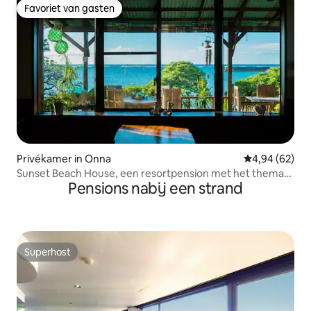
Favoriet van gasten
Favoriet van gasten
Privékamer in Onna
Gemiddelde be
4,94 (62)
Sunset Beach House, een resortpension met het thema
Pensions nabij een strand
natuurlijke genezing, met de zee vlak voor je
Superhost
Superhost