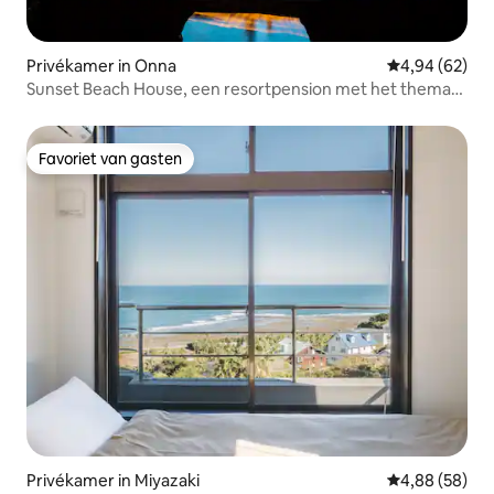
Privékamer in Onna
Gemiddelde be
4,94 (62)
Sunset Beach House, een resortpension met het thema
natuurlijke genezing, met de zee vlak voor je
Favoriet van gasten
Favoriet van gasten
Privékamer in Miyazaki
Gemiddelde be
4,88 (58)