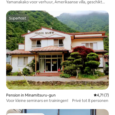
Yamanakako voor verhuur, Amerikaanse villa, geschikt
voor maximaal 25 personen, BBQ en grote keuken
Superhost
Superhost
Pension in Minamitsuru-gun
Gemiddelde 
4,71 (7)
Voor kleine seminars en trainingen! Privé tot 8 personen