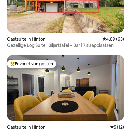
Gastsuite in Hinton
Gemiddelde be
4,89 (63)
Gezellige Log Suite | Biljarttafel + Bar | 7 slaapplaatsen
Favoriet van gasten
Topfavoriet van gasten
Gastsuite in Hinton
Gemiddelde
5 (12)