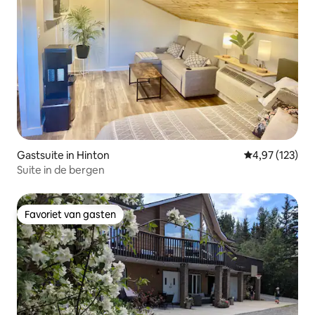
Gastsuite in Hinton
Gemiddelde beo
4,97 (123)
Suite in de bergen
Favoriet van gasten
Favoriet van gasten