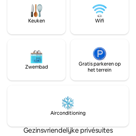
waaronder wifi, koffie, thee,
de suite helemaal v
broodrooster, magnetron, gootsteen,
eigen ingang. Geni
koelkast en een google chrome cast om
en gratis parkere
shows op de televisie te casten. Gelegen
minikoelkast, broo
Keuken
Wifi
in een rustige buurt in Jasper achter de
thee zijn aanwezi
ongerepte wildernis.
inchecken.
Gratis parkeren op
Zwembad
het terrein
Airconditioning
Gezinsvriendelijke privésuites