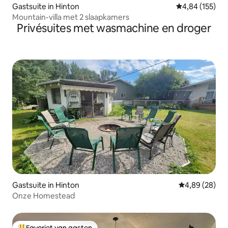
Gastsuite in Hinton
Gemiddelde beo
4,84 (155)
Mountain-villa met 2 slaapkamers
Privésuites met wasmachine en droger
Gastsuite in Hinton
Gemiddelde be
4,89 (28)
Onze Homestead
Favoriet van gasten