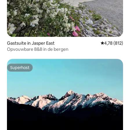
Gastsuite in Jasper East
Gemiddelde beo
4,78 (812)
Opvouwbare B&B in de bergen
Superhost
Superhost