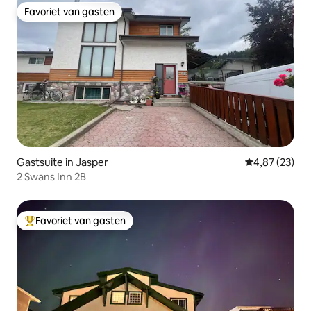
Favoriet van gasten
Favoriet van gasten
Gastsuite in Jasper
Gemiddelde be
4,87 (23)
2 Swans Inn 2B
Favoriet van gasten
Topfavoriet van gasten