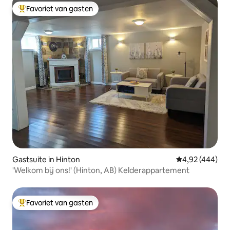
Favoriet van gasten
Topfavoriet van gasten
Gastsuite in Hinton
Gemiddelde beo
4,92 (444)
'Welkom bij ons!' (Hinton, AB) Kelderappartement
Favoriet van gasten
Topfavoriet van gasten