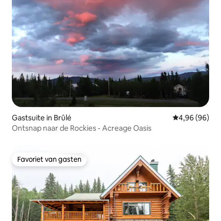
Gastsuite in Brûlé
Gemiddelde be
4,96 (96)
Ontsnap naar de Rockies - Acreage Oasis
Favoriet van gasten
Favoriet van gasten