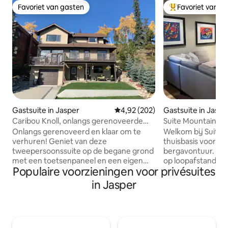
Favoriet van gasten
Favoriet van g
Favoriet van gasten
Topfavoriet van 
Gastsuite in Jasper
Gemiddelde beoordeling van 4,92
4,92 (202)
Gastsuite in Jaspe
Caribou Knoll, onlangs gerenoveerde
Suite Mountain Re
Jasper Getaway!
Onlangs gerenoveerd en klaar om te
Welkom bij Suite M
verhuren! Geniet van deze
thuisbasis voor je
tweepersoonssuite op de begane grond
bergavontuur. Sc
met een toetsenpaneel en een eigen
op loopafstand va
Populaire voorzieningen voor privésuites
ingang voor zelf inchecken en een
je volgende reis n
gloednieuw Fairmont queen matras
Park onvergetelij
in Jasper
voor een goede nachtrust. Geniet van
personen. Deze suite op de
de ontspannende geluiden van de
benedenverdiepin
natuur op de ruime privéterras. Alle
comfortabele que
basisvoorzieningen zijn beschikbaar,
eigen badkamer m