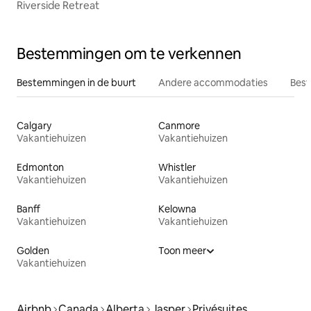
Riverside Retreat
Bestemmingen om te verkennen
Bestemmingen in de buurt
Andere accommodaties
Best
Calgary
Canmore
Vakantiehuizen
Vakantiehuizen
Edmonton
Whistler
Vakantiehuizen
Vakantiehuizen
Banff
Kelowna
Vakantiehuizen
Vakantiehuizen
Golden
Toon meer
Vakantiehuizen
Airbnb
Canada
Alberta
Jasper
Privésuites