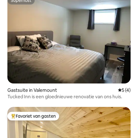
Superhost
Superhost
Gastsuite in Valemount
Gemiddeld
5 (4)
Tucked Inn is een gloednieuwe renovatie van ons huis.
Favoriet van gasten
Topfavoriet van gasten