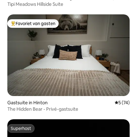
Tipi Meadows Hillside Suite
Favoriet van gasten
Topfavoriet van gasten
Gastsuite in Hinton
Gemiddelde
5 (74)
The Hidden Bear - Privé-gastsuite
Superhost
Superhost