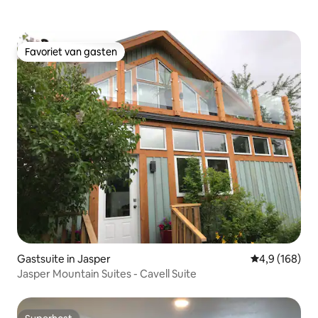
Favoriet van gasten
Favoriet van gasten
Gastsuite in Jasper
Gemiddelde be
4,9 (168)
Jasper Mountain Suites - Cavell Suite