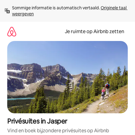
Ga
Sommige informatie is automatisch vertaald. 
Originele taal 
direct
weergeven
naar
inhoud
Je ruimte op Airbnb zetten
Privésuites in Jasper
Vind en boek bijzondere privésuites op Airbnb