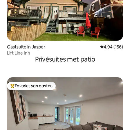
Gastsuite in Jasper
Gemiddelde beo
4,94 (156)
Lift Line Inn
Privésuites met patio
Favoriet van gasten
Topfavoriet van gasten