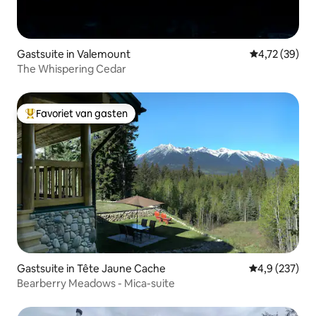
Gastsuite in Valemount
Gemiddelde be
4,72 (39)
The Whispering Cedar
Favoriet van gasten
Topfavoriet van gasten
Gastsuite in Tête Jaune Cache
Gemiddelde be
4,9 (237)
Bearberry Meadows - Mica-suite