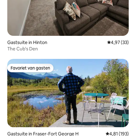
Gastsuite in Hinton
Gemiddelde be
4,97 (33)
The Cub's Den
Favoriet van gasten
Favoriet van gasten
Gastsuite in Fraser-Fort George H
Gemiddelde beo
4,81 (193)