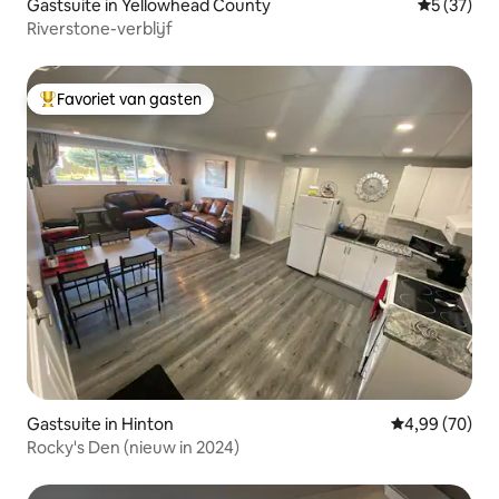
Gastsuite in Yellowhead County
Gemiddelde
5 (37)
Riverstone-verblijf
Favoriet van gasten
Topfavoriet van gasten
Gastsuite in Hinton
Gemiddelde be
4,99 (70)
Rocky's Den (nieuw in 2024)