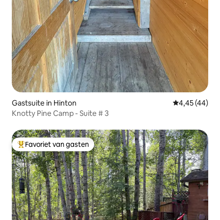
Gastsuite in Hinton
Gemiddelde be
4,45 (44)
Knotty Pine Camp - Suite # 3
Favoriet van gasten
Topfavoriet van gasten