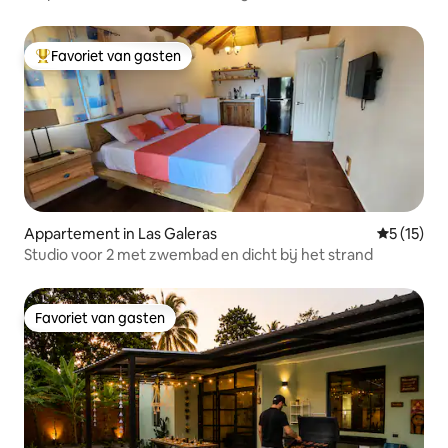
zwembad op het dak
Favoriet van gasten
Topfavoriet van gasten
Appartement in Las Galeras
Gemiddelde
5 (15)
Studio voor 2 met zwembad en dicht bij het strand
Favoriet van gasten
Favoriet van gasten