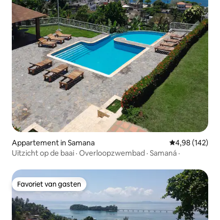
Appartement in Samana
Gemiddelde beo
4,98 (142)
Uitzicht op de baai · Overloopzwembad · Samaná ·
Favoriet van gasten
Favoriet van gasten