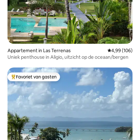
Appartement in Las Terrenas
Gemiddelde beo
4,99 (106)
Uniek penthouse in Aligio, uitzicht op de oceaan/bergen
Favoriet van gasten
Topfavoriet van gasten