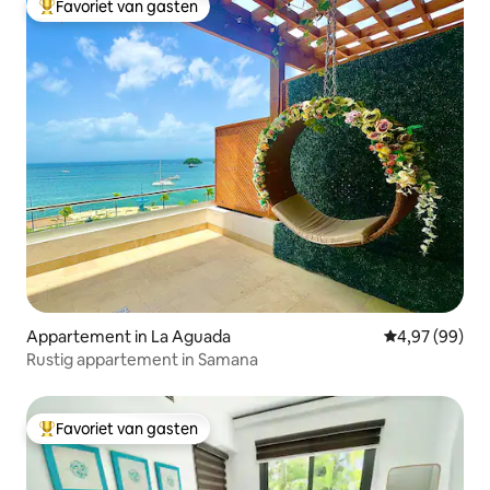
Favoriet van gasten
Topfavoriet van gasten
Appartement in La Aguada
Gemiddelde be
4,97 (99)
Rustig appartement in Samana
Favoriet van gasten
Topfavoriet van gasten