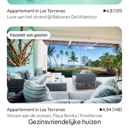
Appartement in Las Terrenas
Gemiddelde be
4,8 (131)
Luxe aan het strand @ Balcones Del Atlantico
Favoriet van gasten
Favoriet van gasten
Appartement in Las Terrenas
Gemiddelde beo
4,94 (148)
Wonen aan de oceaan, Playa Bonita | Privéterras
Gezinsvriendelijke huizen