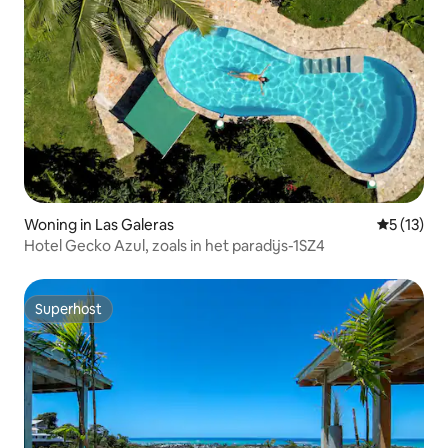
Woning in Las Galeras
Gemiddelde
5 (13)
Hotel Gecko Azul, zoals in het paradijs-1SZ4
Superhost
Superhost