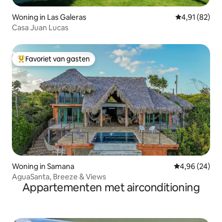
Woning in Las Galeras
Gemiddelde be
4,91 (82)
Casa Juan Lucas
Favoriet van gasten
Topfavoriet van gasten
Woning in Samana
Gemiddelde be
4,96 (24)
AguaSanta, Breeze & Views
Appartementen met airconditioning