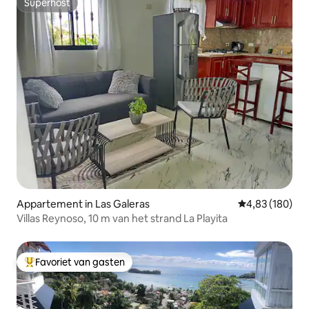
Superhost
Superhost
Appartement in Las Galeras
Gemiddelde beo
4,83 (180)
Villas Reynoso, 10 m van het strand La Playita
Favoriet van gasten
Topfavoriet van gasten