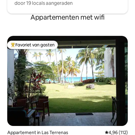
door 19 locals aangeraden
Appartementen met wifi
Favoriet van gasten
Topfavoriet van gasten
Appartement in Las Terrenas
Gemiddelde beo
4,96 (112)