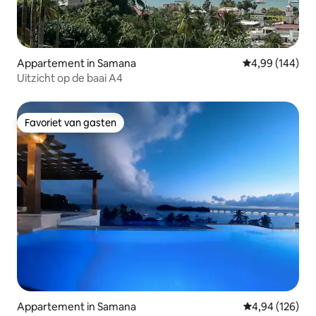
Appartement in Samana
Gemiddelde beo
4,99 (144)
Uitzicht op de baai A4
Favoriet van gasten
Favoriet van gasten
Appartement in Samana
Gemiddelde beo
4,94 (126)