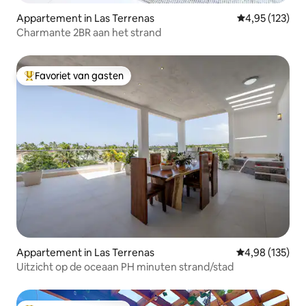
Appartement in Las Terrenas
Gemiddelde beo
4,95 (123)
Charmante 2BR aan het strand
Favoriet van gasten
Topfavoriet van gasten
Appartement in Las Terrenas
Gemiddelde beo
4,98 (135)
Uitzicht op de oceaan PH minuten strand/stad