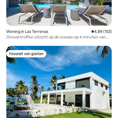
Woning in Las Terrenas
Gemiddelde beo
4,89 (153)
Onovertroffen uitzicht op de oceaan op 4 minuten van
het strand - Pickleball
Favoriet van gasten
Favoriet van gasten