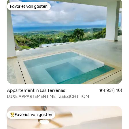
Favoriet van gasten
Favoriet van gasten
Appartement in Las Terrenas
Gemiddelde beo
4,93 (140)
LUXE APPARTEMENT MET ZEEZICHT TOM
Favoriet van gasten
Topfavoriet van gasten