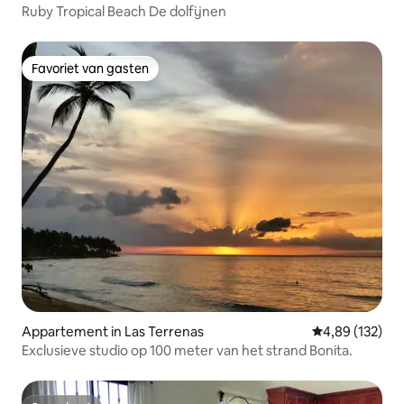
Ruby Tropical Beach De dolfijnen
Favoriet van gasten
Favoriet van gasten
Appartement in Las Terrenas
Gemiddelde beo
4,89 (132)
Exclusieve studio op 100 meter van het strand Bonita.