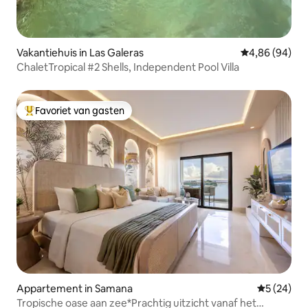
Vakantiehuis in Las Galeras
Gemiddelde be
4,86 (94)
ChaletTropical #2 Shells, Independent Pool Villa
Favoriet van gasten
Topfavoriet van gasten
Appartement in Samana
Gemiddelde
5 (24)
Tropische oase aan zee*Prachtig uitzicht vanaf het