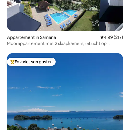
Appartement in Samana
Gemiddelde beo
4,99 (217)
Mooi appartement met 2 slaapkamers, uitzicht op
Samana Bay, zwembad en parkeerplaats
Favoriet van gasten
Topfavoriet van gasten