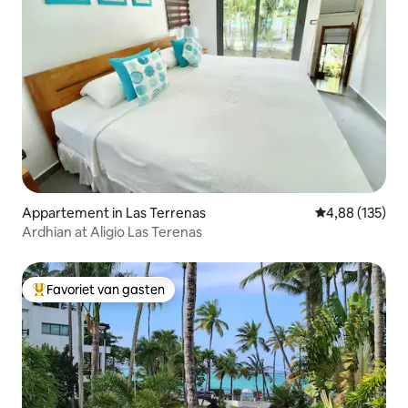
Appartement in Las Terrenas
Gemiddelde beo
4,88 (135)
Ardhian at Aligio Las Terenas
Favoriet van gasten
Topfavoriet van gasten