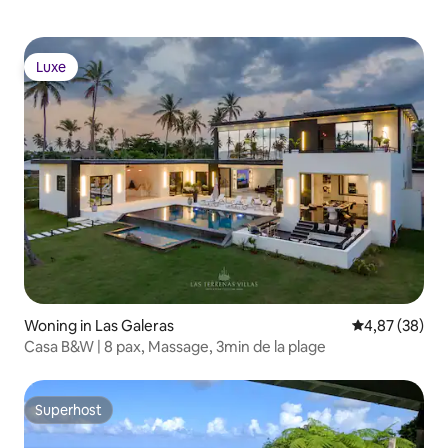
Luxe
Luxe
Woning in Las Galeras
Gemiddelde be
4,87 (38)
Casa B&W | 8 pax, Massage, 3min de la plage
Superhost
Superhost