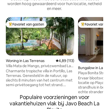
worden hoog gewaardeerd voor hun locatie, netheid
en meer.
Favoriet van gasten
Favoriet van g
Topfavoriet van gasten
Topfavoriet van 
Woning in Las Terrenas
Gemiddelde beoordeling van 4,89
4,89 (113)
Villa Mata de Mango, privézwembad Las
Bungalow in Las T
Terrenas
Charmante tropische villa in Portillo, Las
Playa Bonita Stran
Terrenas. Genesteld in de natuur, op
oceaan!
Ervaar blootsvoets
slechts 8 minuten van het centrum met
locatie op Playa Bo
semi-privétoegang tot het strand.
strandhuis in boeti
Beschikt over 3 slaapkamers met
echte strandervar
airconditioning (inclusief een
Populaire voorzieningen voor
verkeerslawaai! Ontworpen voor 1 stel
gastenverblijf), 3 badkamers, een
of een gezin (max
vakantiehuizen vlak bij Javo Beach La
eilandkeuken en een ruime woonkamer.
modern comfort 
Buiten kun je genieten van een