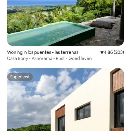
Woning in los puentes - las terrenas
Gemiddelde beo
4,86 (203)
Casa Bony - Panorama - Rust - Goed leven
Superhost
Superhost