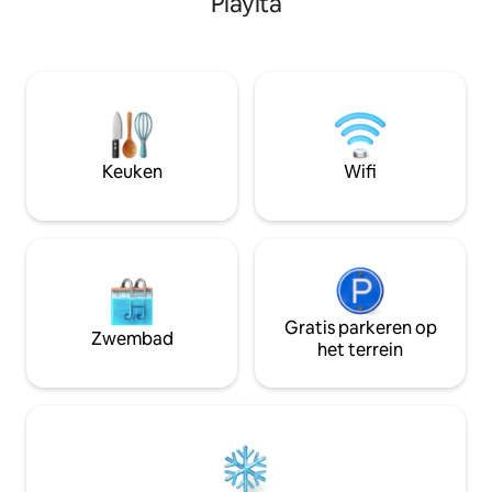
Playita
geluiddichte ramen
spectaculair overloopzwembad met een
muggenhorren, ba
bubbelbad van natuursteen en een
energie. Geniet van een spectaculair
droomtuin. Gelegen in een 24/7
terras met een li
beveiligd wooncomplex met
een loungebed + b
tennisbanen, wifi, smart-tv,
met uitzicht op de oceaan.
parkeergelegenheid en dagelijkse
moderne keuken 
schoonmaak. Je Caribische paradijs
Netflix voor een pe
wacht op je!
Keuken
Wifi
Gratis parkeren op
Zwembad
het terrein