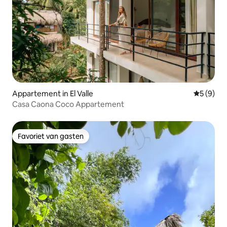
Appartement in El Valle
Gemiddeld
5 (9)
Casa Caona Coco Appartement
Favoriet van gasten
Favoriet van gasten