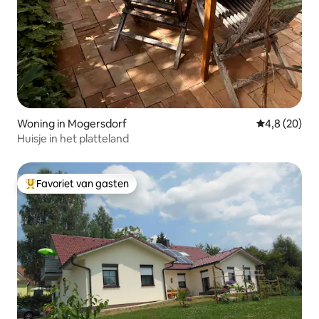
Woning in Mogersdorf
Gemiddelde b
4,8 (20)
Huisje in het platteland
Favoriet van gasten
Topfavoriet van gasten