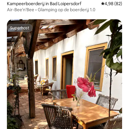
Kampeerboerderij in Bad Loipersdorf
Gemiddelde be
4,98 (82)
Air-Bee'n'Bee • Glamping op de boerderij 1.0
Superhost
Superhost