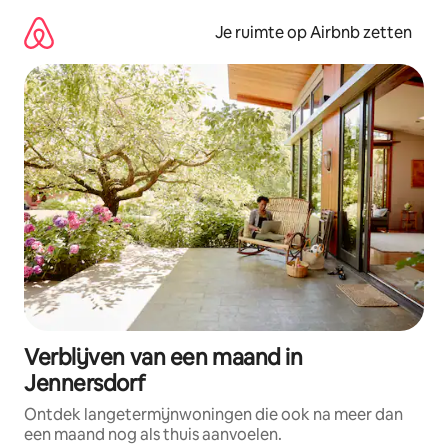
Ga
direct
Je ruimte op Airbnb zetten
naar
inhoud
Verblijven van een maand in
Jennersdorf
Ontdek langetermijnwoningen die ook na meer dan
een maand nog als thuis aanvoelen.