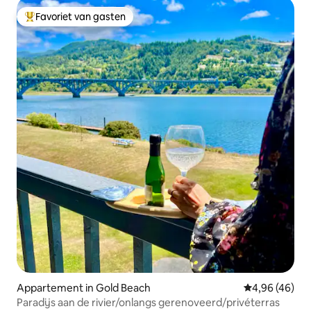
Favoriet van gasten
Topfavoriet van gasten
Appartement in Gold Beach
Gemiddelde be
4,96 (46)
Paradijs aan de rivier/onlangs gerenoveerd/privéterras