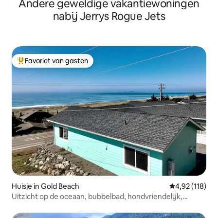
Andere geweldige vakantiewoningen
nabij Jerrys Rogue Jets
Favoriet van gasten
Topfavoriet van gasten
Huisje in Gold Beach
Gemiddelde beo
4,92 (118)
Uitzicht op de oceaan, bubbelbad, hondvriendelijk,
wandeling naar het strand