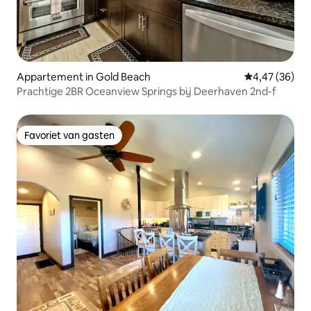
Appartement in Gold Beach
Gemiddelde be
4,47 (36)
Prachtige 2BR Oceanview Springs bij Deerhaven 2nd-f
Favoriet van gasten
Favoriet van gasten