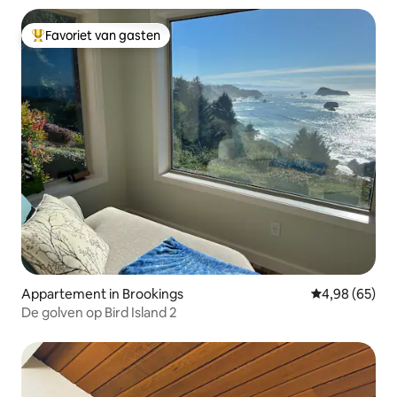
Favoriet van gasten
Topfavoriet van gasten
Appartement in Brookings
Gemiddelde be
4,98 (65)
De golven op Bird Island 2