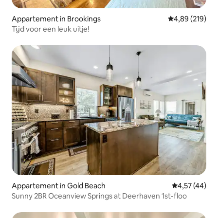
Appartement in Brookings
Gemiddelde beo
4,89 (219)
Tijd voor een leuk uitje!
Appartement in Gold Beach
Gemiddelde be
4,57 (44)
Sunny 2BR Oceanview Springs at Deerhaven 1st-floo