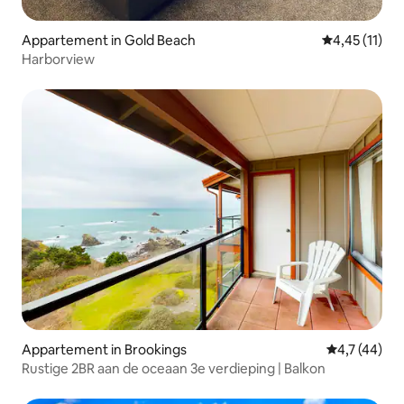
Appartement in Gold Beach
Gemiddelde be
4,45 (11)
Harborview
Appartement in Brookings
Gemiddelde b
4,7 (44)
Rustige 2BR aan de oceaan 3e verdieping | Balkon