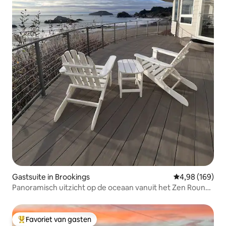
Gastsuite in Brookings
Gemiddelde beo
4,98 (169)
Panoramisch uitzicht op de oceaan vanuit het Zen Round
House
Favoriet van gasten
Topfavoriet van gasten