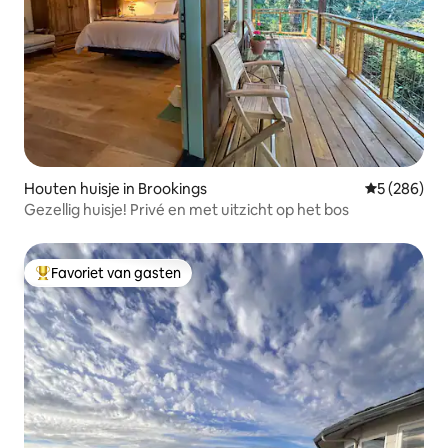
Houten huisje in Brookings
Gemiddelde 
5 (286)
Gezellig huisje! Privé en met uitzicht op het bos
Favoriet van gasten
Topfavoriet van gasten