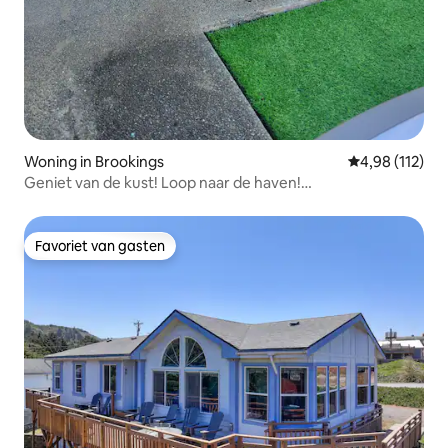
Woning in Brookings
Gemiddelde beo
4,98 (112)
Geniet van de kust! Loop naar de haven!
Gezinsvriendelijk
Favoriet van gasten
Favoriet van gasten