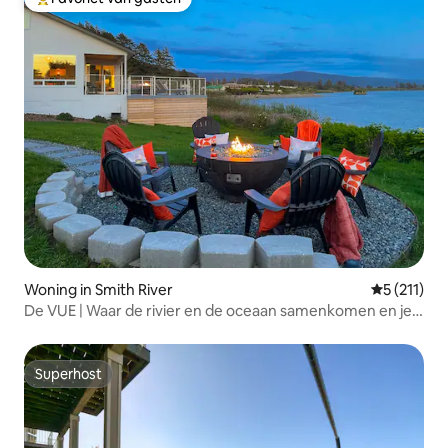
Topfavoriet van gasten
Woning in Smith River
Gemiddelde 
5 (211)
De VUE | Waar de rivier en de oceaan samenkomen en je
elke dag wilde dieren ziet
Superhost
Superhost