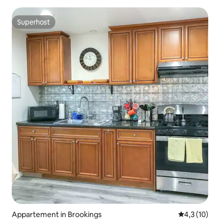
Superhost
Superhost
Appartement in Brookings
Gemiddelde b
4,3 (10)