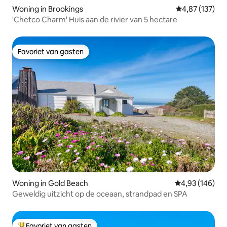
Woning in Brookings
Gemiddelde beo
4,87 (137)
'Chetco Charm' Huis aan de rivier van 5 hectare
Favoriet van gasten
Favoriet van gasten
Woning in Gold Beach
Gemiddelde beo
4,93 (146)
Geweldig uitzicht op de oceaan, strandpad en SPA
Favoriet van gasten