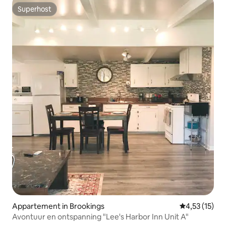
Superhost
Superhost
Appartement in Brookings
Gemiddelde be
4,53 (15)
Avontuur en ontspanning "Lee's Harbor Inn Unit A"