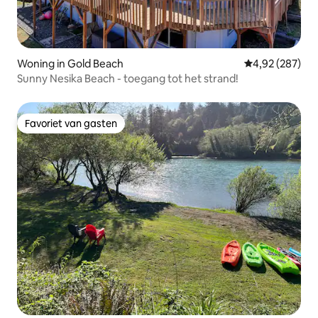
Woning in Gold Beach
Gemiddelde beo
4,92 (287)
Sunny Nesika Beach - toegang tot het strand!
Favoriet van gasten
Favoriet van gasten