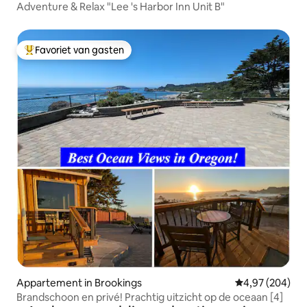
Adventure & Relax "Lee 's Harbor Inn Unit B"
Favoriet van gasten
Topfavoriet van gasten
Appartement in Brookings
Gemiddelde beo
4,97 (204)
Brandschoon en privé! Prachtig uitzicht op de oceaan [4]