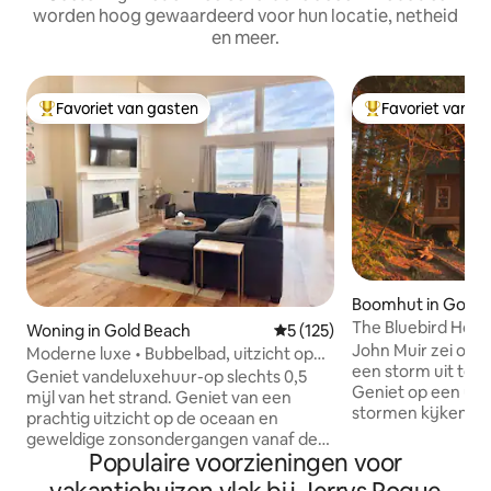
worden hoog gewaardeerd voor hun locatie, netheid
en meer.
Favoriet van gasten
Favoriet van g
Topfavoriet van gasten
Topfavoriet van 
Boomhut in Gold 
The Bluebird Hou
Woning in Gold Beach
Gemiddelde beoordeling van 5
5 (125)
John Muir zei ooit
Moderne luxe • Bubbelbad, uitzicht op
een storm uit te r
de oceaan, EV-oplader
Geniet vandeluxehuur-op slechts 0,5
Geniet op een uni
mijl van het strand. Geniet van een
stormen kijken aa
prachtig uitzicht op de oceaan en
wees warm en geze
geweldige zonsondergangen vanaf de
zwaai van de boom
Populaire voorzieningen voor
patio, die een HOT TUB voor 6 personen
tegen de beroem
heeft Het perfecte toevluchtsoord aan