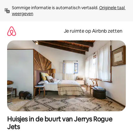
Ga
Sommige informatie is automatisch vertaald. 
Originele taal 
direct
weergeven
naar
inhoud
Je ruimte op Airbnb zetten
Huisjes in de buurt van Jerrys Rogue
Jets