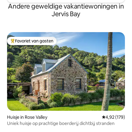
Andere geweldige vakantiewoningen in
Jervis Bay
Favoriet van gasten
Topfavoriet van gasten
Huisje in Rose Valley
Gemiddelde beo
4,92 (179)
Uniek huisje op prachtige boerderij dichtbij stranden