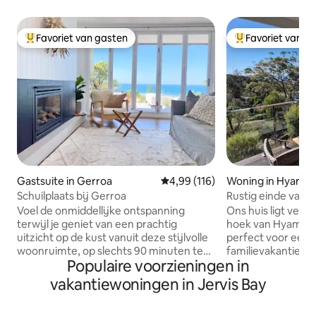
Favoriet van gasten
Favoriet van g
Topfavoriet van gasten
Topfavoriet van 
Gastsuite in Gerroa
Gemiddelde beoordeling van 4,99
4,99 (116)
Woning in Hyams 
Schuilplaats bij Gerroa
Rustig einde van H
op de oceaan en 
Voel de onmiddellijke ontspanning
Ons huis ligt versc
terwijl je geniet van een prachtig
hoek van Hyams Be
uitzicht op de kust vanuit deze stijlvolle
perfect voor een
woonruimte, op slechts 90 minuten ten
familievakantie of
Populaire voorzieningen in
zuiden van Sydney en op 700 meter
volledige renovat
lopen van Seven Mile Beach. Open de
airco/verwarming
vakantiewoningen in Jervis Bay
bifolds om de oceaanbries te voelen en
overdekte dekken
breid de ruimte uit naar een uitgestrekt
uitzicht op de oce