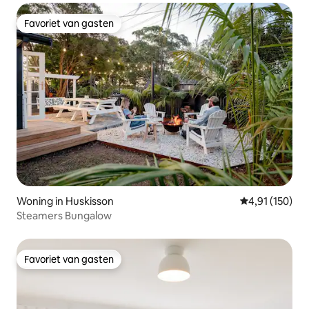
Favoriet van gasten
Favoriet van gasten
Woning in Huskisson
Gemiddelde beo
4,91 (150)
Steamers Bungalow
Favoriet van gasten
Favoriet van gasten