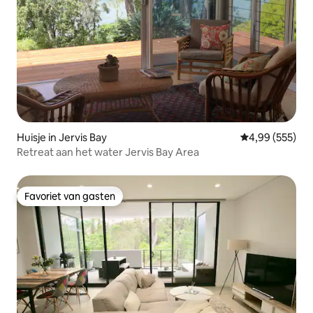
Huisje in Jervis Bay
Gemiddelde beo
4,99 (555)
Retreat aan het water Jervis Bay Area
Favoriet van gasten
Favoriet van gasten