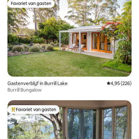
Favoriet van gasten
Favoriet van gasten
Gastenverblijf in Burrill Lake
Gemiddelde beo
4,95 (226)
Burrill Bungalow
Favoriet van gasten
Topfavoriet van gasten