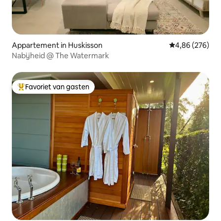
Appartement in Huskisson
Gemiddelde beo
4,86 (276)
Nabijheid @ The Watermark
Favoriet van gasten
Topfavoriet van gasten