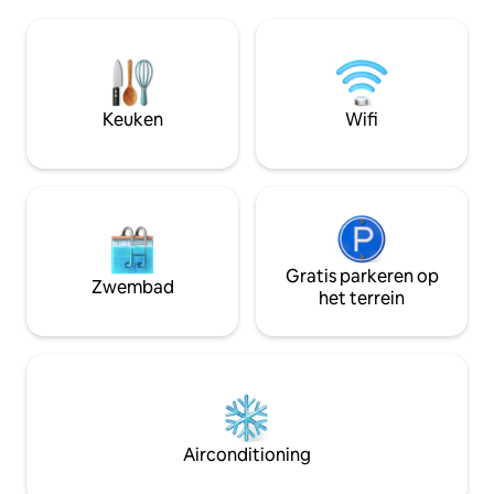
terras. Of word in koudere maanden
een steenworp afs
gezellig bij de open haard. Met
en de paden van he
ontbijtserie en buitenlounge worden
Ideaal voor ontsp
jullie verwend met plekken om samen te
Geniet van comfor
komen. Je pootch kan wild rennen in de
Netflix, BBQ en e
grasachtige, volledig omheinde tuin en
Ervaar de perfecte
Keuken
Wifi
genieten van de tijd op de
aan zee en natuur
hondvriendelijke stranden van de regio.
uitgeruste toevlu
Gratis parkeren op
Zwembad
het terrein
Airconditioning