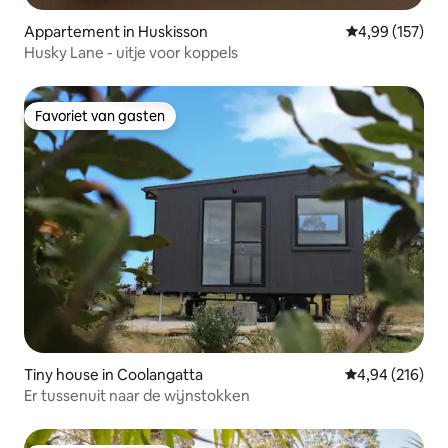
Appartement in Huskisson
Gemiddelde beo
4,99 (157)
Husky Lane - uitje voor koppels
Favoriet van gasten
Favoriet van gasten
Tiny house in Coolangatta
Gemiddelde beo
4,94 (216)
Er tussenuit naar de wijnstokken