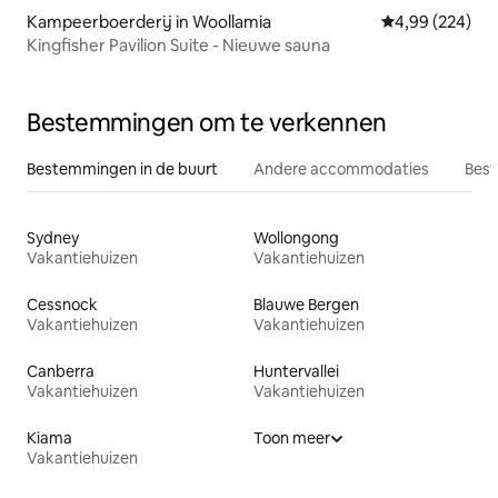
Kampeerboerderij in Woollamia
Gemiddelde beo
4,99 (224)
Kingfisher Pavilion Suite - Nieuwe sauna
Bestemmingen om te verkennen
Bestemmingen in de buurt
Andere accommodaties
Best
Sydney
Wollongong
Vakantiehuizen
Vakantiehuizen
Cessnock
Blauwe Bergen
Vakantiehuizen
Vakantiehuizen
Canberra
Huntervallei
Vakantiehuizen
Vakantiehuizen
Kiama
Toon meer
Vakantiehuizen