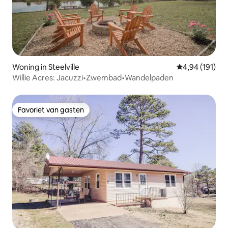
Woning in Steelville
Gemiddelde beo
4,94 (191)
Willie Acres: Jacuzzi•Zwembad•Wandelpaden
Favoriet van gasten
Favoriet van gasten