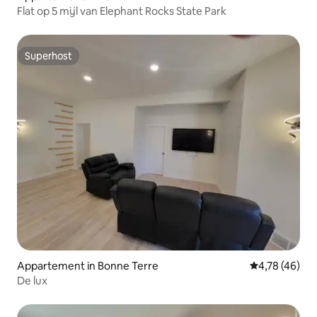
Flat op 5 mijl van Elephant Rocks State Park
Superhost
Superhost
Appartement in Bonne Terre
Gemiddelde be
4,78 (46)
De lux