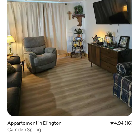
Appartement in Ellington
Gemiddelde be
4,94 (16)
Camden Spring