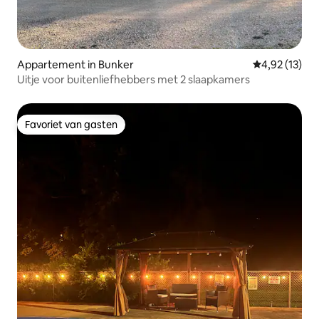
Appartement in Bunker
Gemiddelde be
4,92 (13)
Uitje voor buitenliefhebbers met 2 slaapkamers
Favoriet van gasten
Favoriet van gasten