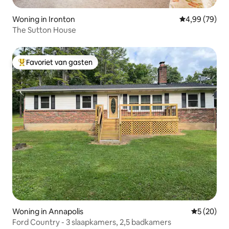
Woning in Ironton
Gemiddelde be
4,99 (79)
The Sutton House
Favoriet van gasten
Topfavoriet van gasten
Woning in Annapolis
Gemiddelde
5 (20)
Ford Country - 3 slaapkamers, 2,5 badkamers