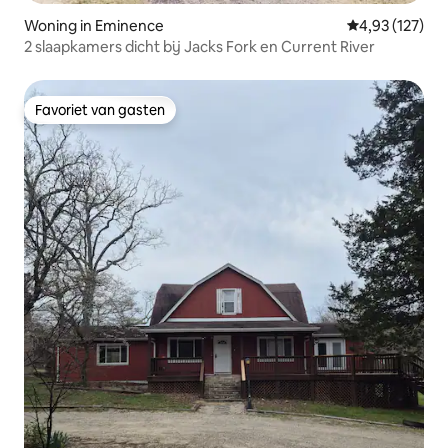
Woning in Eminence
Gemiddelde beo
4,93 (127)
2 slaapkamers dicht bij Jacks Fork en Current River
Favoriet van gasten
Favoriet van gasten