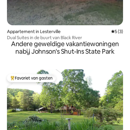
Appartement in Lesterville
Gemiddeld
5 (3)
Dual Suites in de buurt van Black River
Andere geweldige vakantiewoningen
nabij Johnson's Shut-Ins State Park
Favoriet van gasten
Topfavoriet van gasten