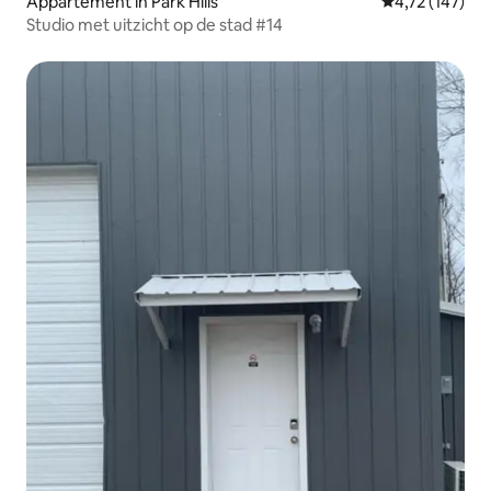
Appartement in Park Hills
Gemiddelde beo
4,72 (147)
Studio met uitzicht op de stad #14