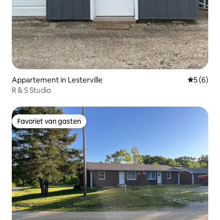
Appartement in Lesterville
Gemiddeld
5 (6)
R & S Studio
Favoriet van gasten
Favoriet van gasten