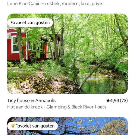
Lone Pine Cabin ~ rustiek, modern, luxe, privé
Favoriet van gasten
Favoriet van gasten
Tiny house in Annapolis
Gemiddelde be
4,93 (73)
Hut aan de kreek - Glamping & Black River floats
Favoriet van gasten
Topfavoriet van gasten