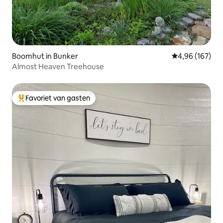
Boomhut in Bunker
Gemiddelde beo
4,96 (167)
Almost Heaven Treehouse
Favoriet van gasten
Topfavoriet van gasten