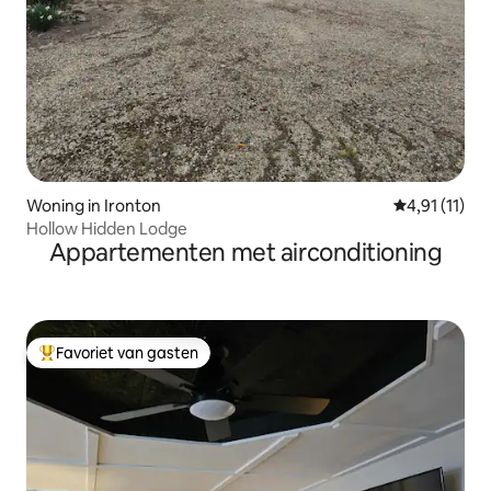
Woning in Ironton
Gemiddelde b
4,91 (11)
Hollow Hidden Lodge
Appartementen met airconditioning
Favoriet van gasten
Topfavoriet van gasten