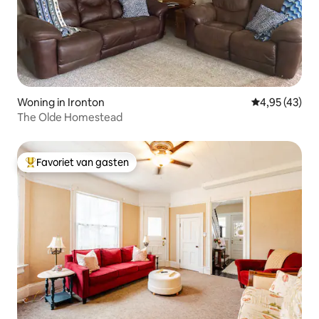
Woning in Ironton
Gemiddelde be
4,95 (43)
The Olde Homestead
Favoriet van gasten
Topfavoriet van gasten