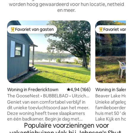
worden hoog gewaardeerd voor hun locatie, netheid
en meer.
Favoriet van gasten
Favoriet van g
Topfavoriet van gasten
Topfavoriet van 
Woning in Fredericktown
Gemiddelde beoordeling van 4,94
4,94 (166)
Woning in Salem
The GooseNest • BUBBELBAD • Uitzicht
Beaver Lake House
op het meer
van sociale afstan
Geniet van een comfortabel verblijf in
Unieke afgelegen 
dit unieke toevluchtsoord aan het meer.
familieboerderij. Een afgelegen stenen
Deze woning heeft twee slaapkamers
huis met 50 ' dek 
en één badkamer. Begin je dag met
Lake Kijk en hoor
Populaire voorzieningen voor
koffie en uitzicht op het meer. Je
dieren! Open keu
verblijft op een kort autoritje van
houtkachel, tegel