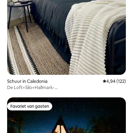
Schuur in Caledonia
Gemiddelde beo
4,94 (122)
De Loft+Silo+Hallmark-
filmpjesstad+Gezellig+Staatsparken
Favoriet van gasten
Favoriet van gasten