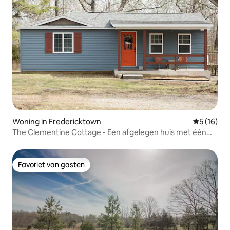
Woning in Fredericktown
Gemiddelde
5 (16)
The Clementine Cottage - Een afgelegen huis met één
slaapkamer
Favoriet van gasten
Favoriet van gasten