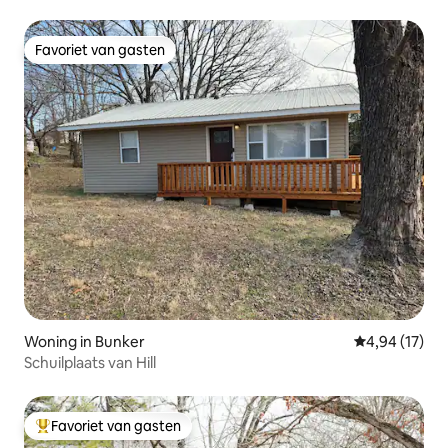
Favoriet van gasten
Favoriet van gasten
Woning in Bunker
Gemiddelde be
4,94 (17)
Schuilplaats van Hill
Favoriet van gasten
Topfavoriet van gasten