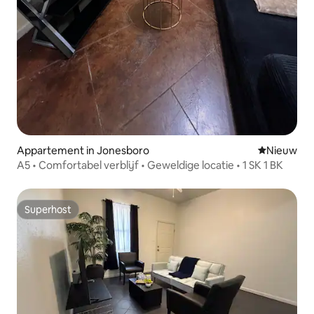
Appartement in Jonesboro
Nieuwe ac
Nieuw
A5 • Comfortabel verblijf • Geweldige locatie • 1 SK 1 BK
Superhost
Superhost