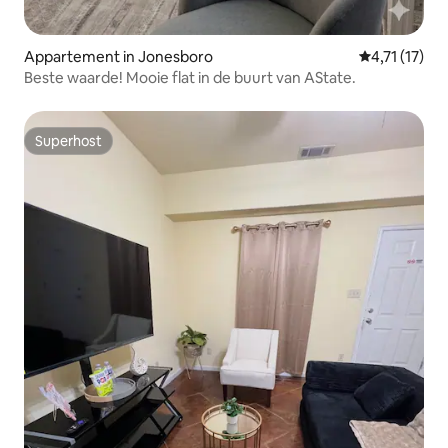
Appartement in Jonesboro
Gemiddelde b
4,71 (17)
Beste waarde! Mooie flat in de buurt van AState.
Superhost
Superhost