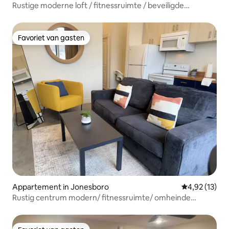
Rustige moderne loft / fitnessruimte / beveiligde
parkeerplaats / snelle wifi
Favoriet van gasten
Favoriet van gasten
Appartement in Jonesboro
Gemiddelde be
4,92 (13)
Rustig centrum modern/ fitnessruimte/ omheinde
parkeerplaats/ ASU