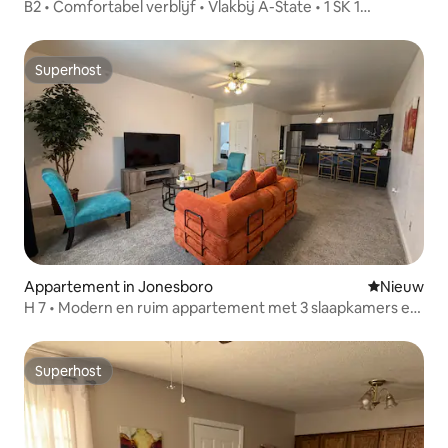
B2 • Comfortabel verblijf • Vlakbij A-State • 1 SK 1
badkamer
Superhost
Superhost
Appartement in Jonesboro
Nieuwe ac
Nieuw
H 7 • Modern en ruim appartement met 3 slaapkamers en
2 badkamers
Superhost
Superhost