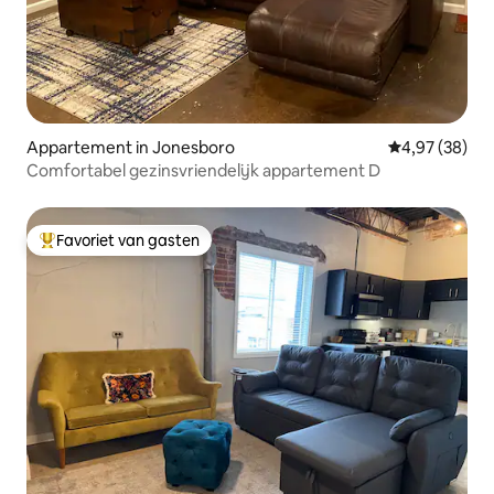
Appartement in Jonesboro
Gemiddelde be
4,97 (38)
Comfortabel gezinsvriendelijk appartement D
Favoriet van gasten
Topfavoriet van gasten