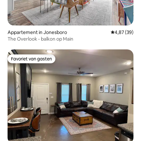
Appartement in Jonesboro
Gemiddelde be
4,87 (39)
The Overlook - balkon op Main
Favoriet van gasten
Favoriet van gasten