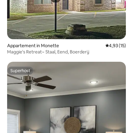
Appartement in Monette
Gemiddelde be
4,93 (15)
Maggie's Retreat~ Staal, Eend, Boerderij
Superhost
Superhost