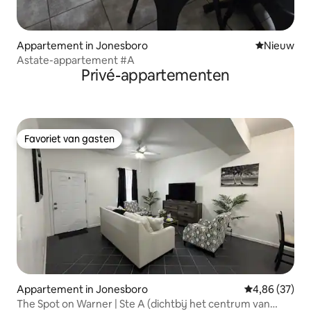
Appartement in Jonesboro
Nieuwe ac
Nieuw
Astate-appartement #A
Privé-appartementen
Favoriet van gasten
Favoriet van gasten
Appartement in Jonesboro
Gemiddelde be
4,86 (37)
The Spot on Warner | Ste A (dichtbij het centrum van