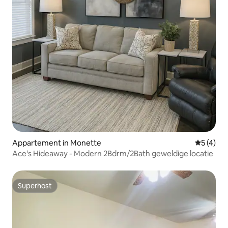
Appartement in Monette
Gemiddeld
5 (4)
Ace's Hideaway - Modern 2Bdrm/2Bath geweldige locatie
Superhost
Superhost