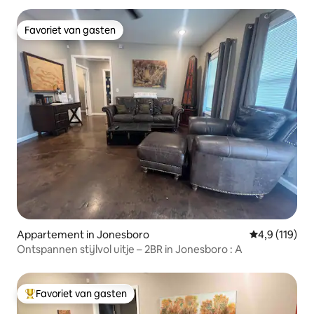
Favoriet van gasten
Favoriet van gasten
Appartement in Jonesboro
Gemiddelde be
4,9 (119)
Ontspannen stijlvol uitje – 2BR in Jonesboro : A
Favoriet van gasten
Topfavoriet van gasten