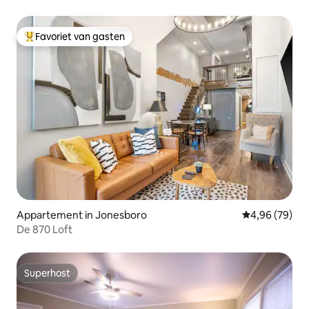
JBO)
Favoriet van gasten
Topfavoriet van gasten
Appartement in Jonesboro
Gemiddelde be
4,96 (79)
De 870 Loft
Superhost
Superhost