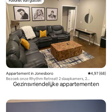
Favoriet van gasten
Favoriet van gasten
Appartement in Jonesboro
Gemiddelde be
4,97 (68)
Bezoek onze Rhythm Retreat! 2 slaapkamers, 2
Gezinsvriendelijke appartementen
badkamers: een