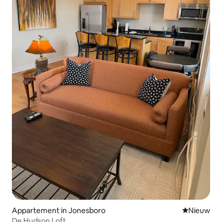
Appartement in Jonesboro
Nieuwe ac
Nieuw
De Hudson Loft