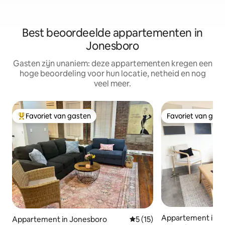
Best beoordeelde appartementen in
Jonesboro
Gasten zijn unaniem: deze appartementen kregen een
hoge beoordeling voor hun locatie, netheid en nog
veel meer.
Favoriet van gasten
Favoriet van gas
Topfavoriet van gasten
Favoriet van gas
Appartement in J
Appartement in Jonesboro
Gemiddelde beoordeling van 
5 (15)