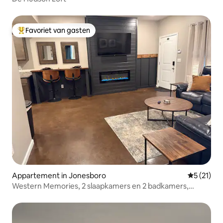
Favoriet van gasten
Topfavoriet van gasten
Appartement in Jonesboro
Gemiddelde
5 (21)
Western Memories, 2 slaapkamers en 2 badkamers,
comfortabele woning : D