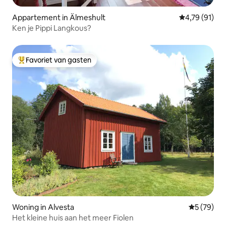
Appartement in Älmeshult
Gemiddelde be
4,79 (91)
Ken je Pippi Langkous?
Favoriet van gasten
Topfavoriet van gasten
Woning in Alvesta
Gemiddelde
5 (79)
Het kleine huis aan het meer Fiolen