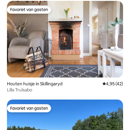
Favoriet van gasten
Favoriet van gasten
Houten huisje in Skillingaryd
Gemiddelde be
4,95 (42)
Lilla Trulsabo
Favoriet van gasten
Favoriet van gasten