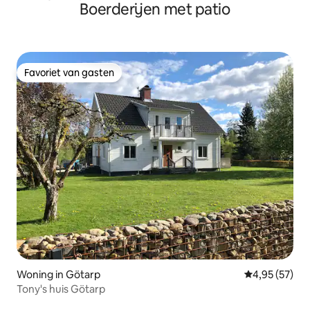
Boerderijen met patio
Favoriet van gasten
Favoriet van gasten
Woning in Götarp
Gemiddelde be
4,95 (57)
Tony's huis Götarp