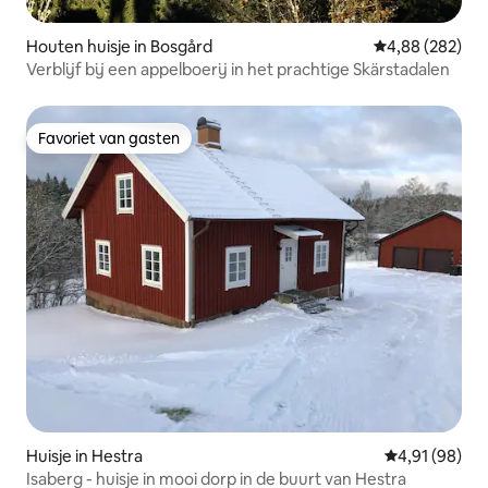
Houten huisje in Bosgård
Gemiddelde beo
4,88 (282)
Verblijf bij een appelboerij in het prachtige Skärstadalen
Favoriet van gasten
Favoriet van gasten
Huisje in Hestra
Gemiddelde be
4,91 (98)
Isaberg - huisje in mooi dorp in de buurt van Hestra