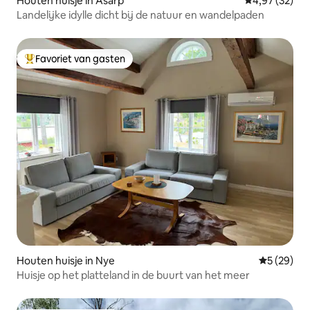
Houten huisje in Åsarp
Gemiddelde be
4,97 (32)
Landelijke idylle dicht bij de natuur en wandelpaden
Favoriet van gasten
Topfavoriet van gasten
Houten huisje in Nye
Gemiddelde
5 (29)
Huisje op het platteland in de buurt van het meer