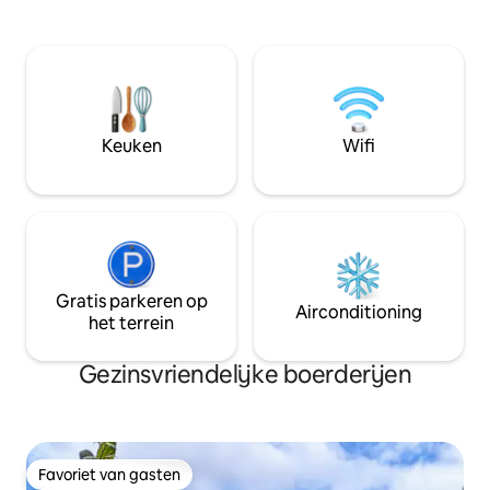
rechtstreeks uit d
keuken met een eettafel en een
kleine boerderijwi
ouderwetse houtkachel. We hebben
een speciale tuin 
ook een toilet, douche en wasruimte.
grill onder de fru
Beddengoed, handdoeken en
badlinnen zijn inb
brandhout zijn inbegrepen.
Mbps en tv beschikbaar. On
worden besteld v
Keuken
Wifi
90/persoon/dag. 
worden besteld vo
Gratis parkeren op
Airconditioning
het terrein
Gezinsvriendelijke boerderijen
Favoriet van gasten
Favoriet van gasten