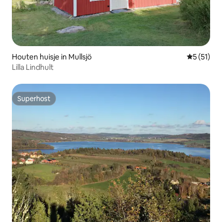
Houten huisje in Mullsjö
Gemiddelde
5 (51)
Lilla Lindhult
Superhost
Superhost