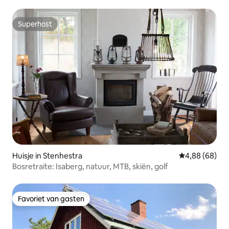
Superhost
Superhost
Huisje in Stenhestra
Gemiddelde be
4,88 (68)
Bosretraite: Isaberg, natuur, MTB, skiën, golf
Favoriet van gasten
Favoriet van gasten