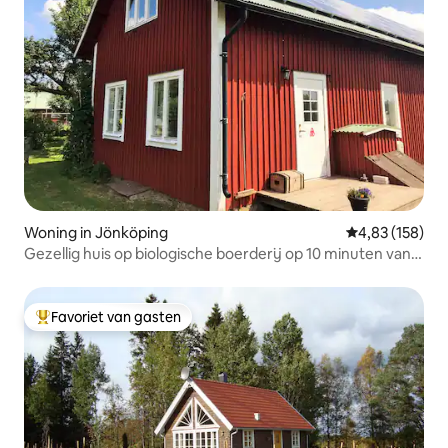
Woning in Jönköping
Gemiddelde beo
4,83 (158)
Gezellig huis op biologische boerderij op 10 minuten van
het centrum
Favoriet van gasten
Topfavoriet van gasten