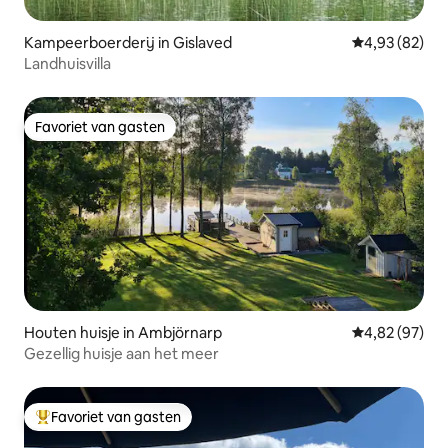
Kampeerboerderij in Gislaved
Gemiddelde be
4,93 (82)
Landhuisvilla
Favoriet van gasten
Favoriet van gasten
Houten huisje in Ambjörnarp
Gemiddelde be
4,82 (97)
Gezellig huisje aan het meer
Favoriet van gasten
Topfavoriet van gasten