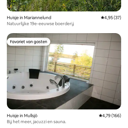
Huisje in Mariannelund
Gemiddelde be
4,95 (37)
Natuurlijke 19e-eeuwse boerderij
Favoriet van gasten
Favoriet van gasten
Huisje in Mullsjö
Gemiddelde beo
4,79 (166)
Bij het meer, jacuzzi en sauna.