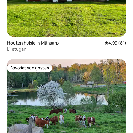
Houten huisje in Månsarp
Gemiddelde be
4,99 (81)
Lillstugan
Favoriet van gasten
Favoriet van gasten