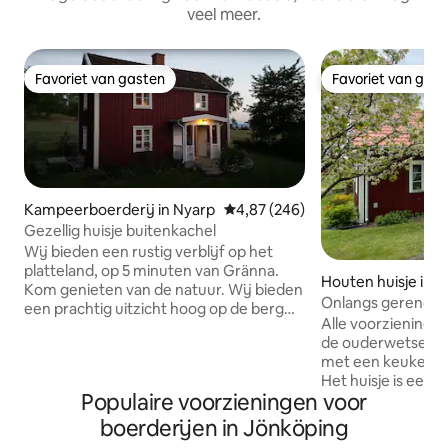
veel meer.
Favoriet van gasten
Favoriet van gas
Favoriet van gasten
Favoriet van gas
Kampeerboerderij in Nyarp
Gemiddelde beoordeling van 4,87
4,87 (246)
Gezellig huisje buitenkachel
Wij bieden een rustig verblijf op het
platteland, op 5 minuten van Gränna.
Houten huisje in F
Kom genieten van de natuur. Wij bieden
Onlangs gerenove
een prachtig uitzicht hoog op de berg
in Falbygden
Alle voorzieningen
boven het mooie stadje Gränna en met
de ouderwetse sfe
uitzicht op het Vätternmeer. We hebben
met een keukenfo
prachtige zonsondergangen, diep bos
Het huisje is een
en rustige natuur. perfect voor degenen
Populaire voorzieningen voor
m ². De binnenpla
onder jullie die willen ontspannen! Het
tuin. Tijdens het s
huis heeft 2 slaapkamers, een grote
boerderijen in Jönköping
groenten, fruit, 
woonkamer met een tegelkachel, een