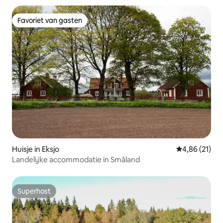
Favoriet van gasten
Favoriet van gasten
Huisje in Eksjo
Gemiddelde be
4,86 (21)
Landelijke accommodatie in Småland
Superhost
Superhost