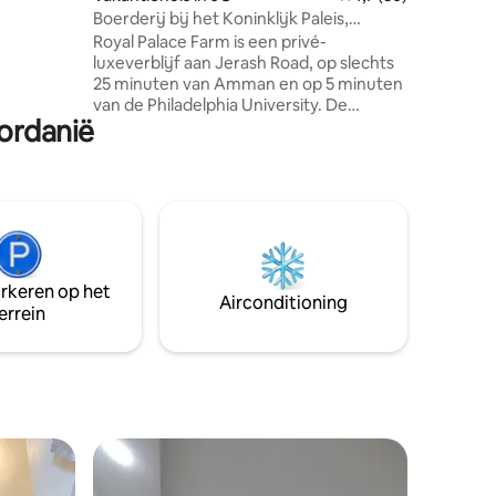
Boerderij bij het Koninklijk Paleis,
privézwembad en uitzichten
Royal Palace Farm is een privé-
luxeverblijf aan Jerash Road, op slechts
25 minuten van Amman en op 5 minuten
van de Philadelphia University. De
Jordanië
accommodatie biedt een prachtig, open
uitzicht, een groot privézwembad, ruime
groene zones, 5 slaapkamers, 3
woonkamers, badkamers binnen en
buiten, en een volledig uitgeruste
keuken. Helderwit beddengoed en
handdoeken zorgen voor een schone en
elegante uitstraling.
arkeren op het
Airconditioning
errein