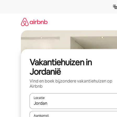
Ga
direct
naar
inhoud
Vakantiehuizen in
Jordanië
Vind en boek bijzondere vakantiehuizen op
Airbnb
Locatie
Wanneer er suggesties beschikbaar zijn, maak je 
Aankomst