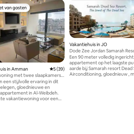
iet van gasten
iet van gasten
Vakantiehuis in JO
Dode Zee Jordan Samarah Res
appartement.
Een 90 meter volledig ingericht
appartement op het laagste pu
aarde bij Samarah resort Dead 
 van 4,94 uit 5, 32 recensies
huis in Amman
Gemiddelde beoordeling van 5 uit 5, 39 r
5 (39)
Airconditioning, gloednieuw , met
woning met twee slaapkamers
uitzicht op zee , 7 minuten lopen naar de
haard, Al-Weibdeh
 een stijlvolle ervaring in dit
kust (pendeldiensten beschikb
gelegen, gloednieuwe en
intern vervoer naar de kust ), 
appartement in Al-Weibdeh.
slaapkamer en twee badkamers 
te vakantiewoning voor een
geschikt voor 4 personen .(hee
blijf in Amman. Op loopafstand
comfortabele grote slaapbank) 
l het oude Amman centrum als
van de faciliteiten van het resor
e boulevard. Gelegen in een
waaronder drie zwembaden en
ndelijke en populaire buurt met
jacoozi, een fitnessruimte en 
kale restaurants, bars,
restaurant .
zen, kunstgaleries en musea.