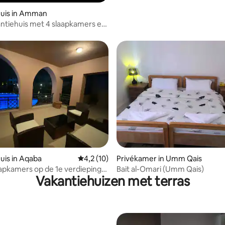
huis in Amman
ntiehuis met 4 slaapkamers en
g van 4,76 uit 5, 21 recensies
uis in Aqaba
Gemiddelde beoordeling van 4,2 uit 5, 10 
4,2 (10)
Privékamer in Umm Qais
apkamers op de 1e verdieping
Bait al-Omari (Umm Qais)
Vakantiehuizen met terras
ronde zwembad