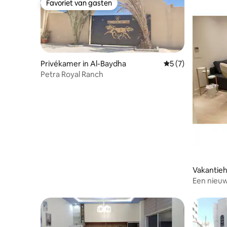
Favoriet van gasten
Favoriet van gasten
Privékamer in Al-Baydha
Gemiddelde beoord
5 (7)
Petra Royal Ranch
Vakantieh
Een nieuw
één slaap