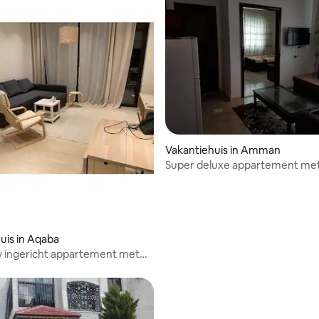
eling van 5 uit 5, 7 recensies
Vakantiehuis in Amman
Super deluxe appartement met
slaapkamer en gratis parkin
uis in Aqaba
 ingericht appartement met
kamer te huur