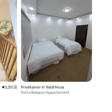
Gemiddelde beoordeling van 3,33 uit 5, 3 recensies
3,33 (3)
Privékamer in Wadi Musa
Petra Balqees Appartement