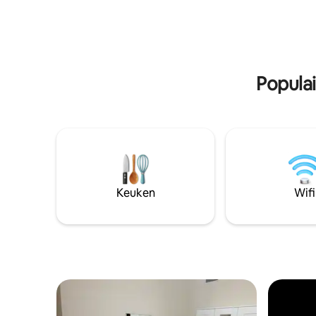
zitplaatsen en barbecue 🔑 Zelf
Wandelsco
inchecken 🕒 Inchecken 14.00 uur,
naar de hi
uitchecken 10.00 uur (flexibel op
minuten l
aanvraag) 🅿️ Parkeren op straat 🛜
Amfitheat
Sterke wifi
Populai
Keuken
Wifi