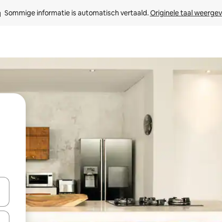
Sommige informatie is automatisch vertaald. 
Originele taal weerge
een keuze met je de pijltjestoetsen omhoog en omlaag, óf door te tik