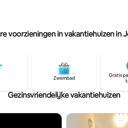
re 98%. Tien minuten rijden
storische Citadel en twintig
open naar het Romeinse
er.
re voorzieningen in vakantiehuizen in 
Gratis p
Zwembad
t
Gezinsvriendelijke vakantiehuizen