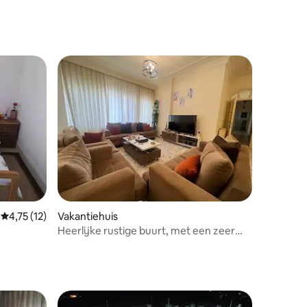
recensies
Gemiddelde beoordeling van 4,75 uit 5, 12 recensies
4,75 (12)
Vakantiehuis
Heerlijke rustige buurt, met een zeer
gezellige plek