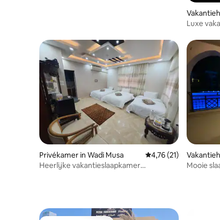
Vakantie
Luxe vaka
balkons.
Privékamer in Wadi Musa
Gemiddelde beoordelin
4,76 (21)
Vakantieh
Heerlijke vakantieslaapkamer
Mooie sla
(verbeterde suite) 2
bij het 