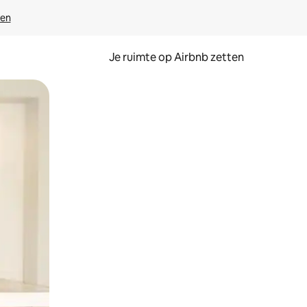
ven
Je ruimte op Airbnb zetten
ken of swipen.