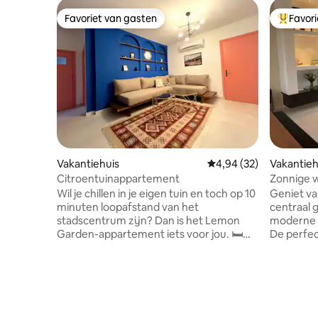
Favoriet van gasten
Favor
Favoriet van gasten
Topfavor
Vakantiehuis
Gemiddelde beoordeling
4,94 (32)
Vakantie
Citroentuinappartement
Zonnige 
en open 
Wil je chillen in je eigen tuin en toch op 10
Geniet van
minuten loopafstand van het
centraal 
stadscentrum zijn? Dan is het Lemon
moderne 
Garden-appartement iets voor jou. 🛏️
De perfec
Twee aparte slaapkamers 🛋️ Ruime
uniek ver
woonkamer (slaapbank voor 2) 🍳
van zowe
Ingerichte keuken + wasmachine 🚿
de modern
Moderne badkamer ❄️ Airconditioning in
zeer vrie
elke kamer 📍 Op 10 minuten lopen naar
tal van lo
het stadscentrum 🌿 Eigen tuin met
koffiehui