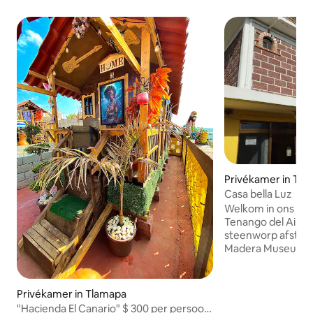
Privékamer in Ten
Casa bella Luz
Welkom in ons hote
Tenango del Aire, 
steenworp afstand
Madera Museum en 
Casa de los Olivos. Een comfortabele
rustige en perfect
groepen en reizige
Privékamer in Tlamapa
naar rust en een g
"Hacienda El Canario" $ 300 per persoon,