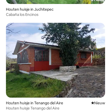
Houten huisje in Juchitepec
Cabaña los Encinos
Houten huisje in Tenango del Aire
Nieuwe ac
Nieuw
Houten huisje Tenango del Aire