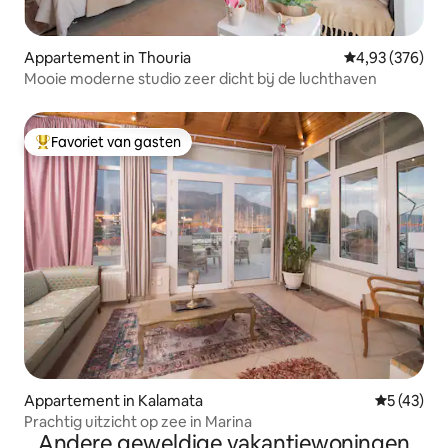
Appartement in Thouria
Gemiddelde beo
4,93 (376)
Mooie moderne studio zeer dicht bij de luchthaven
Favoriet van gasten
Topfavoriet van gasten
Appartement in Kalamata
Gemiddelde
5 (43)
Prachtig uitzicht op zee in Marina
Andere geweldige vakantiewoningen