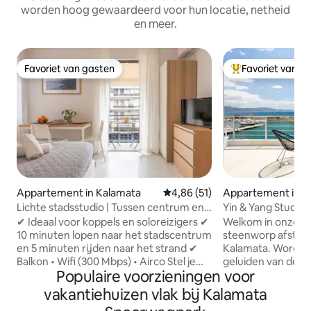
worden hoog gewaardeerd voor hun locatie, netheid
en meer.
Favoriet van gasten
Favoriet van g
Favoriet van gasten
Topfavoriet van 
Appartement in Kalamata
Gemiddelde beoordeling van 4,8
4,86 (51)
Appartement in K
Lichte stadsstudio | Tussen centrum en
Yin & Yang Studio,
strand
Kalamata (B3)
✔ Ideaal voor koppels en soloreizigers ✔
Welkom in onze st
10 minuten lopen naar het stadscentrum
steenworp afstand
en 5 minuten rijden naar het strand ✔
Kalamata. Word w
Balkon • Wifi (300 Mbps) • Airco Stel je
geluiden van de o
Populaire voorzieningen voor
voor dat je wakker wordt in hartje
ochtendkoffie, op
Kalamata, op slechts enkele minuten
prachtig uitzicht 
vakantiehuizen vlak bij Kalamata
afstand van het stadscentrum en de
met een zwart-wit