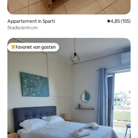
Appartement in Sparti
Gemiddelde beo
4,85 (155)
Stadscentrum
Favoriet van gasten
Topfavoriet van gasten