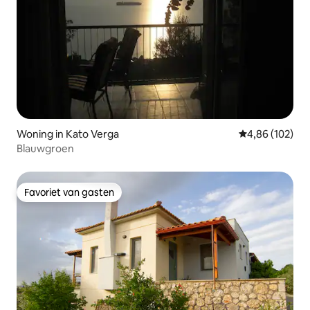
Woning in Kato Verga
Gemiddelde beo
4,86 (102)
Blauwgroen
Favoriet van gasten
Favoriet van gasten