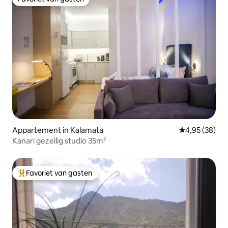
Favoriet van gasten
Appartement in Kalamata
Gemiddelde be
4,95 (38)
Kanari gezellig studio 35m²
Favoriet van gasten
Topfavoriet van gasten