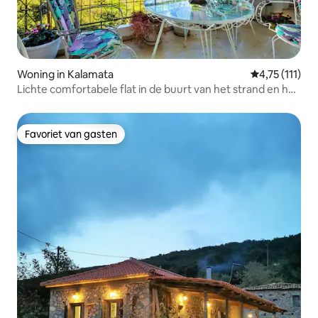
Woning in Kalamata
Gemiddelde be
4,75 (111)
Lichte comfortabele flat in de buurt van het strand en het
stadscentrum
Favoriet van gasten
Favoriet van gasten