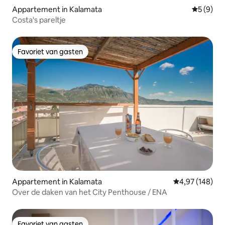
Appartement in Kalamata
Gemiddeld
5 (9)
Costa's pareltje
Favoriet van gasten
Favoriet van gasten
Appartement in Kalamata
Gemiddelde beo
4,97 (148)
Over de daken van het City Penthouse / ENA
Favoriet van gasten