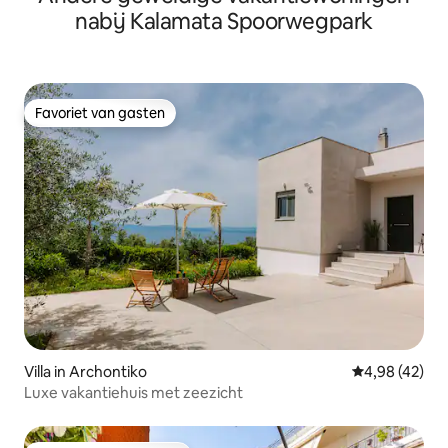
nabij Kalamata Spoorwegpark
Favoriet van gasten
Favoriet van gasten
Villa in Archontiko
Gemiddelde be
4,98 (42)
Luxe vakantiehuis met zeezicht