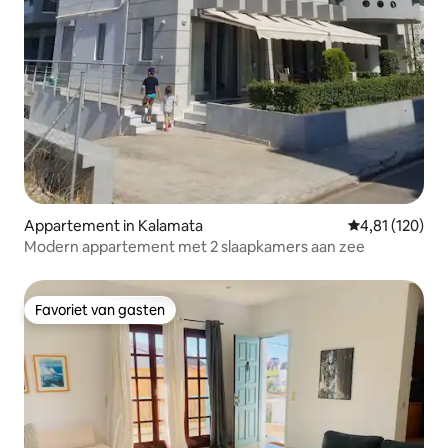
Appartement in Kalamata
Gemiddelde beo
4,81 (120)
Modern appartement met 2 slaapkamers aan zee
Favoriet van gasten
Favoriet van gasten