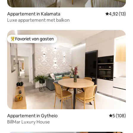
Appartement in Kalamata
Gemiddelde be
4,92 (13)
Luxe appartement met balkon
Favoriet van gasten
Topfavoriet van gasten
Appartement in Gytheio
Gemiddelde 
5 (108)
BillMar Luxury House