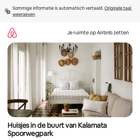
Ga
Sommige informatie is automatisch vertaald. 
Originele taal 
direct
weergeven
naar
inhoud
Je ruimte op Airbnb zetten
Huisjes in de buurt van Kalamata
Spoorwegpark