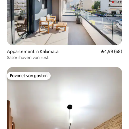
Appartement in Kalamata
Gemiddelde be
4,99 (68)
Satori haven van rust
Favoriet van gasten
Favoriet van gasten