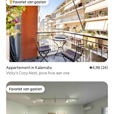
Favoriet van gasten
Topfavoriet van gasten
Appartement in Kalamata
Gemiddelde be
4,96 (24)
Vicky's Cozy Nest, jouw huis aan zee
Favoriet van gasten
Favoriet van gasten