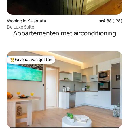
Woning in Kalamata
Gemiddelde beo
4,88 (128)
De Luxe Suite
Appartementen met airconditioning
Favoriet van gasten
Topfavoriet van gasten