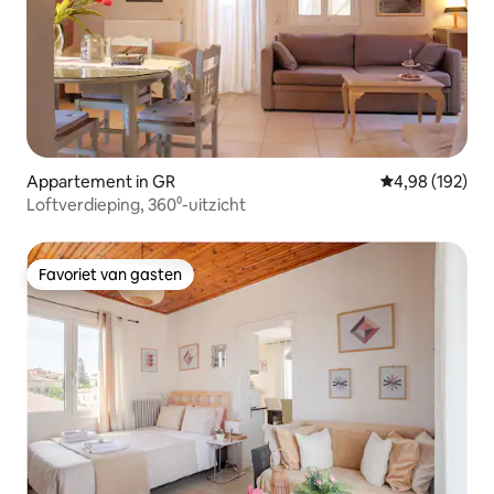
Appartement in GR
Gemiddelde beo
4,98 (192)
Loftverdieping, 360⁰-uitzicht
Favoriet van gasten
Favoriet van gasten