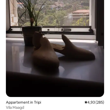
Appartement in Tripi
Gemiddelde beo
4,93 (285)
Vila Maagd