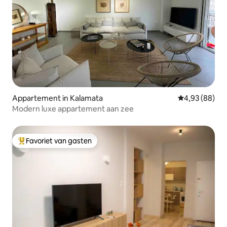
Appartement in Kalamata
Gemiddelde be
4,93 (88)
Modern luxe appartement aan zee
Favoriet van gasten
Topfavoriet van gasten