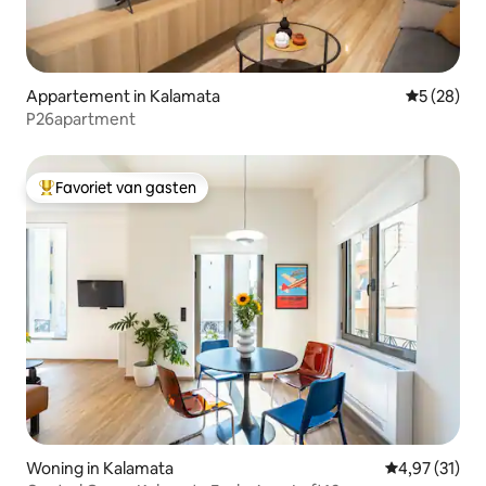
Appartement in Kalamata
Gemiddelde
5 (28)
P26apartment
Favoriet van gasten
Topfavoriet van gasten
Woning in Kalamata
Gemiddelde be
4,97 (31)