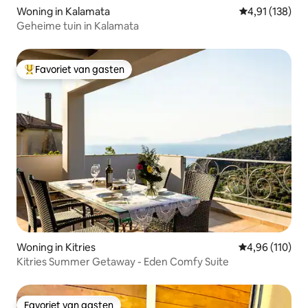
Woning in Kalamata
Gemiddelde beo
4,91 (138)
Geheime tuin in Kalamata
Favoriet van gasten
Topfavoriet van gasten
Woning in Kitries
Gemiddelde beo
4,96 (110)
Kitries Summer Getaway - Eden Comfy Suite
Favoriet van gasten