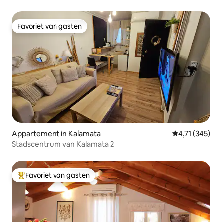
Favoriet van gasten
Favoriet van gasten
Appartement in Kalamata
Gemiddelde beo
4,71 (345)
Stadscentrum van Kalamata 2
Favoriet van gasten
Topfavoriet van gasten