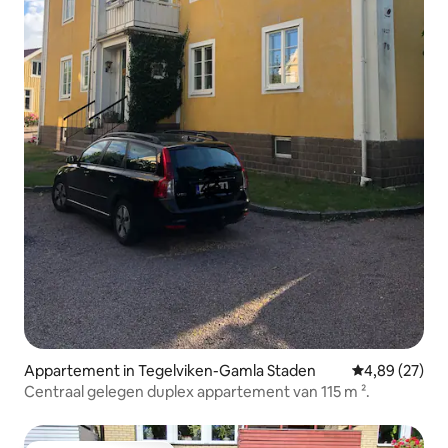
Appartement in Tegelviken-Gamla Staden
Gemiddelde be
4,89 (27)
Centraal gelegen duplex appartement van 115 m ².