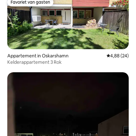
Favoriet van gasten
Favoriet van gasten
Appartement in Oskarshamn
Gemiddelde be
4,88 (24)
Kelderappartement 3 Rok