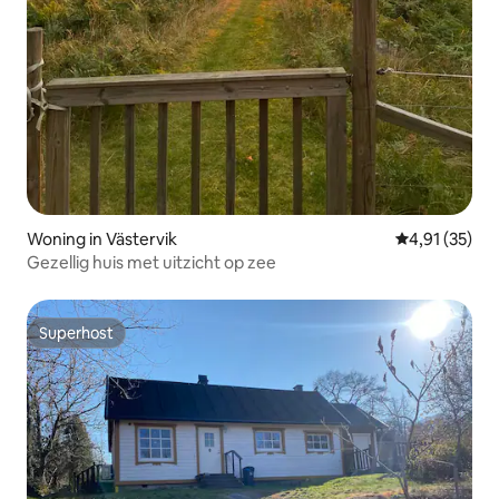
Woning in Västervik
Gemiddelde be
4,91 (35)
Gezellig huis met uitzicht op zee
Superhost
Superhost