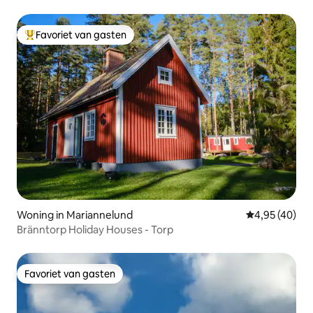
Favoriet van gasten
Topfavoriet van gasten
Woning in Mariannelund
Gemiddelde be
4,95 (40)
Bränntorp Holiday Houses - Torp
Favoriet van gasten
Favoriet van gasten