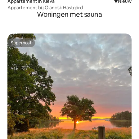
Appartement in Kleva
Nieuwe ac
Nieuw
Appartement bij Öländsk Hästgård
Woningen met sauna
Superhost
Superhost