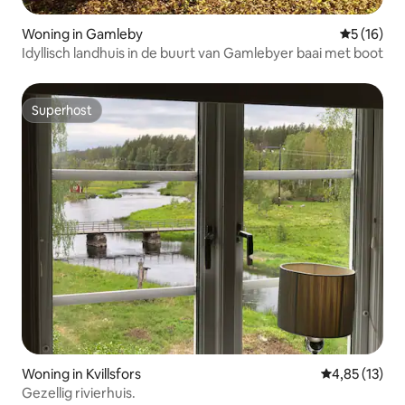
Woning in Gamleby
Gemiddelde
5 (16)
Idyllisch landhuis in de buurt van Gamlebyer baai met boot
Superhost
Superhost
Woning in Kvillsfors
Gemiddelde be
4,85 (13)
Gezellig rivierhuis.