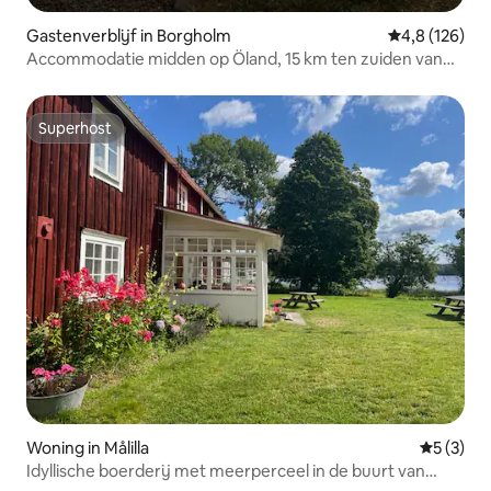
Gastenverblijf in Borgholm
Gemiddelde be
4,8 (126)
Accommodatie midden op Öland, 15 km ten zuiden van
Borgholm.
Superhost
Superhost
Woning in Målilla
Gemiddeld
5 (3)
Idyllische boerderij met meerperceel in de buurt van