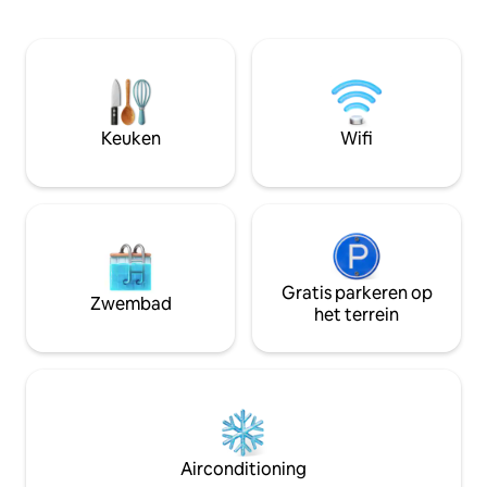
handdoeken moeten door de gast
stad met winkels 
worden meegebracht. Eindschoonmaak
Het huis is onlan
kan worden gekocht voor SEK 2500
modern ingericht m
Visvergunningen kunnen worden
Gloednieuwe badk
gekocht bij de supermarkt Tempo in het
nieuwe panorami
centrum van Holmsjö, op 1500 meter
uitzicht op het meer Skipiste: 
afstand. Er is ook een pizzeria, een
Alpenresort: 20 km NIEUW 2024: Ni
Keuken
Wifi
tankstation en treinverbindingen naar
groot terras NIEUW 2025: EV-oplader
Karlskrona (25 minuten), Kalmar/Öland
voor je auto
(50 minuten) en Växjö (60 minuten). Met
de auto naar Kosta Boda met winkels en
elandsafari, 40 minuten
Gratis parkeren op
Zwembad
het terrein
Airconditioning