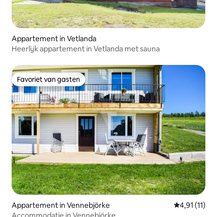
Appartement in Vetlanda
Heerlijk appartement in Vetlanda met sauna
Favoriet van gasten
Favoriet van gasten
Appartement in Vennebjörke
Gemiddelde b
4,91 (11)
Accommodatie in Vennebjörke