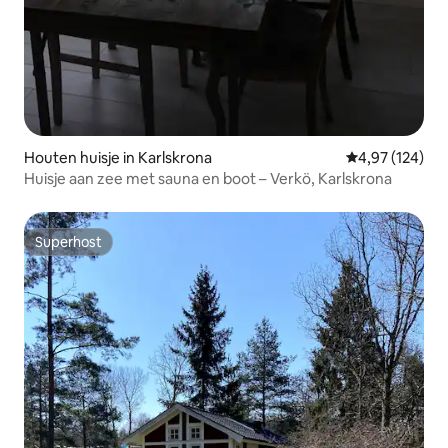
Houten huisje in Karlskrona
Gemiddelde beo
4,97 (124)
Huisje aan zee met sauna en boot – Verkö, Karlskrona
Superhost
Superhost