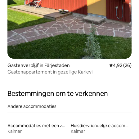
Gastenverblijf in Färjestaden
Gemiddelde be
4,92 (26)
Gastenappartement in gezellige Karlevi
Bestemmingen om te verkennen
Andere accommodaties
Accommodaties met een zwembad
Huisdiervriendelijke accommodaties
Kalmar
Kalmar