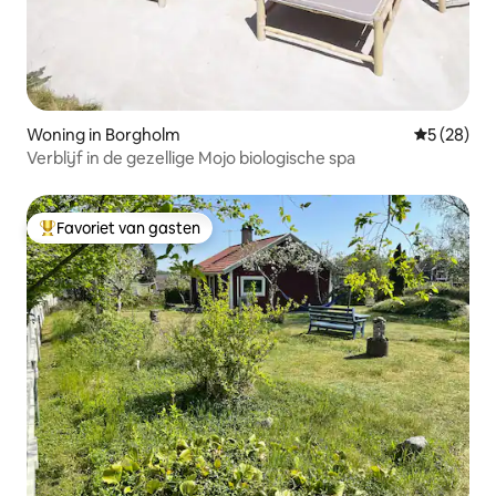
Woning in Borgholm
Gemiddelde
5 (28)
Verblijf in de gezellige Mojo biologische spa
Favoriet van gasten
Topfavoriet van gasten