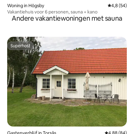
Woning in Högsby
Gemiddelde b
4,8 (54)
Vakantiehuis voor 6 personen, sauna + kano
Andere vakantiewoningen met sauna
Superhost
Superhost
Gastenverblijf in Torsås
Gemiddelde be
4,88 (84)