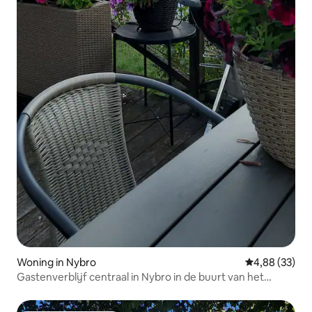
Woning in Nybro
Gemiddelde be
4,88 (33)
Gastenverblijf centraal in Nybro in de buurt van het
woonhuis