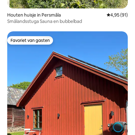
Houten huisje in Persmåla
Gemiddelde be
4,95 (91)
Smålandsstuga Sauna en bubbelbad
Favoriet van gasten
Favoriet van gasten