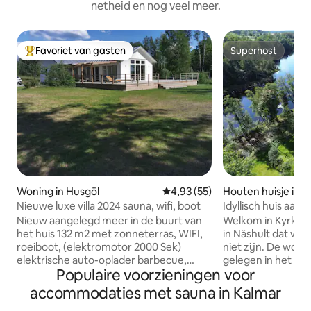
netheid en nog veel meer.
Favoriet van gasten
Superhost
Topfavoriet van gasten
Superhost
Woning in Husgöl
Gemiddelde beoordeling van 4,9
4,93 (55)
Houten huisje in
orp
Nieuwe luxe villa 2024 sauna, wifi, boot
Idyllisch huis aan 
boot, vissen, skiën
Nieuw aangelegd meer in de buurt van
Welkom in Kyrkenäs
het huis 132 m2 met zonneterras, WIFI,
in Näshult dat we 
roeiboot, (elektromotor 2000 Sek)
niet zijn. De wonin
elektrische auto-oplader barbecue,
gelegen in het bos
Populaire voorzieningen voor
Accommodatie nabij een meer met
eigen bosmeer met
steiger en zwemgebied op slechts 25
sauna en boot. Po
accommodaties met sauna in Kalmar
meter afstand. Beddengoed en
slechts 1 km afstand 10 km naar Å