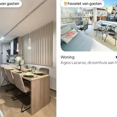
 van gasten
Favoriet van gasten
 van gasten
Topfavoriet van gasten
van 4,94 uit 5, 124 recensies
Woning
Agios Lazaros, droomhuis aan 