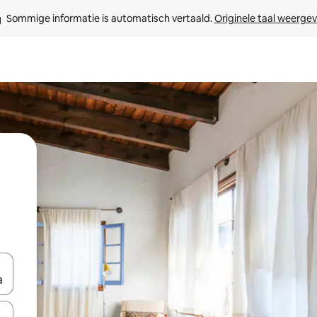
Sommige informatie is automatisch vertaald. 
Originele taal weerge
een keuze met je de pijltjestoetsen omhoog en omlaag, óf door te tik