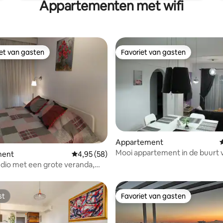
Appartementen met wifi
iet van gasten
Favoriet van gasten
iet van gasten
Favoriet van gasten
Appartement
G
Mooi appartement in de buurt 
 van 4,97 uit 5, 73 recensies
ment
Gemiddelde beoordeling van 4,95 uit 5, 58 r
4,95 (58)
strand in Larnaca
dio met een grote veranda,
rond
st
Favoriet van gasten
st
Favoriet van gasten