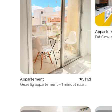
Apparte
Fat Cow-
Appartement
Gemiddelde beoorde
5 (12)
Gezellig appartement – 1 minuut naar
het strand