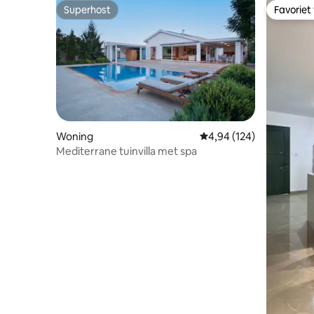
Superhost
Favoriet
Superhost
Favoriet
Woning
Gemiddelde beoordeling 
4,94 (124)
Mediterrane tuinvilla met spa