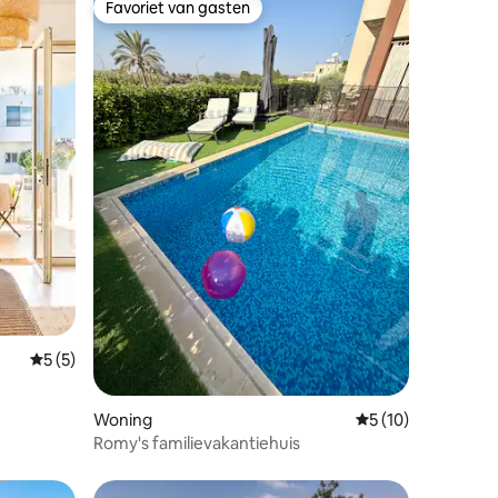
Favoriet van gasten
Favoriet van gasten
ecensies
Gemiddelde beoordeling van 5 uit 5, 5 recensies
5 (5)
Woning
Gemiddelde beoorde
5 (10)
Romy's familievakantiehuis