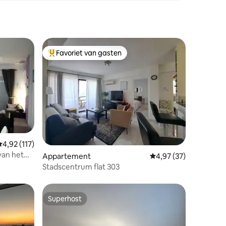
Favoriet van gasten
Topfavoriet van gasten
emiddelde beoordeling van 4,92 uit 5, 117 recensies
4,92 (117)
van het
ecensies
Appartement
Gemiddelde beoordelin
4,97 (37)
Stadscentrum flat 303
Superhost
Superhost