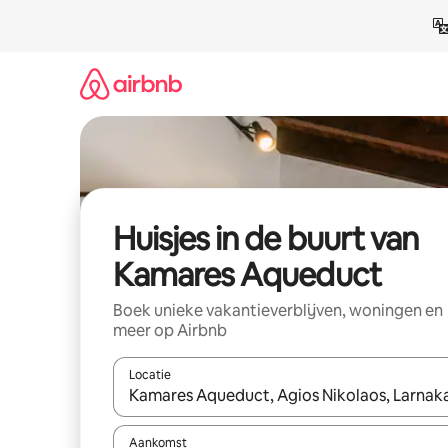
Ga
direct
naar
inhoud
Huisjes in de buurt van
Kamares Aqueduct
Boek unieke vakantieverblijven, woningen en
meer op Airbnb
Locatie
Wanneer er suggesties beschikbaar zijn, maak je 
Aankomst