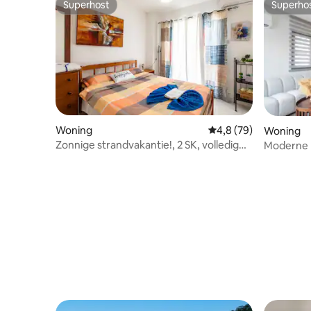
Superhost
Superho
Superhost
Superho
Woning
Gemiddelde beoordelin
4,8 (79)
Woning
Zonnige strandvakantie!, 2 SK, volledig
Moderne 
privé/uitgerust
op 100 m 