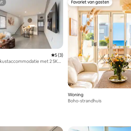
st
Favoriet van gasten
st
Favoriet van gasten
g van 4,8 uit 5, 79 recensies
Gemiddelde beoordeling van 5 uit 5, 3 r
5 (3)
kustaccommodatie met 2 SK
van de zee
Woning
Boho-strandhuis