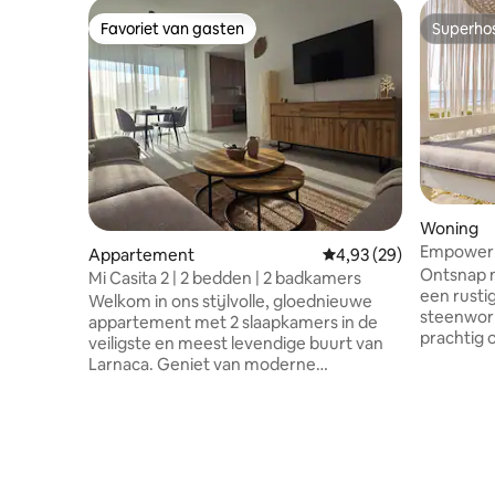
Favoriet van gasten
Superho
Favoriet van gasten
Superho
Woning
Empower V
Appartement
Gemiddelde beoordeling
4,93 (29)
slaapkame
Ontsnap n
Mi Casita 2 | 2 bedden | 2 badkamers
een rusti
Welkom in ons stijlvolle, gloednieuwe
steenworp
appartement met 2 slaapkamers in de
prachtig 
veiligste en meest levendige buurt van
slaapkame
Larnaca. Geniet van moderne
comfortab
slaapkamers met queensize bedden,
gasten en 
een lichte woonkamer en een volledig
voor een 
uitgeruste keuken. Ontspan op het
kust. Gen
eigen balkon met prachtig uitzicht. Met
frisse oc
strakke badkamers, gratis wifi,
omgeving 
airconditioning en beveiligde gratis