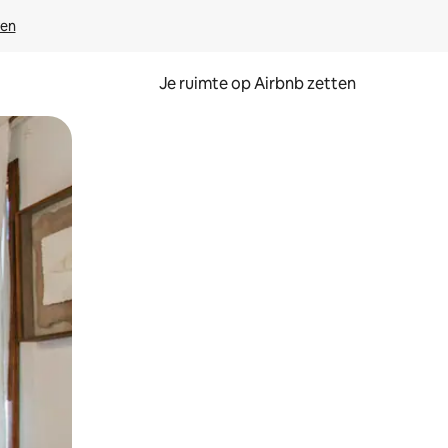
ven
Je ruimte op Airbnb zetten
ken of swipen.