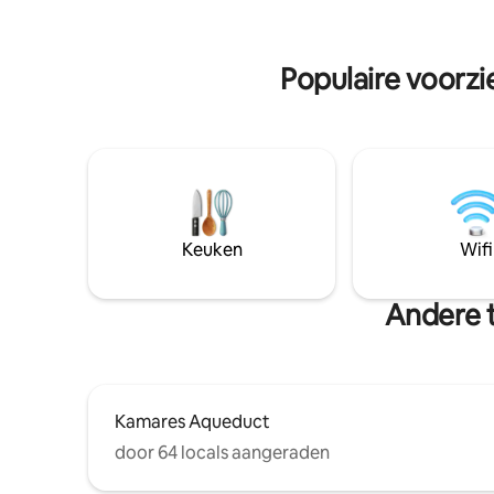
vrienden 
parkeergelegenheid. Ons appartement
herinneringe
ligt op slechts enkele minuten van
informati
topattracties, restaurants, winkels en
Populaire voorzi
stranden en is je perfecte thuisbasis.
Reserveer nu voor een luxe en
comfortabel verblijf!
Keuken
Wifi
Andere t
Kamares Aqueduct
door 64 locals aangeraden