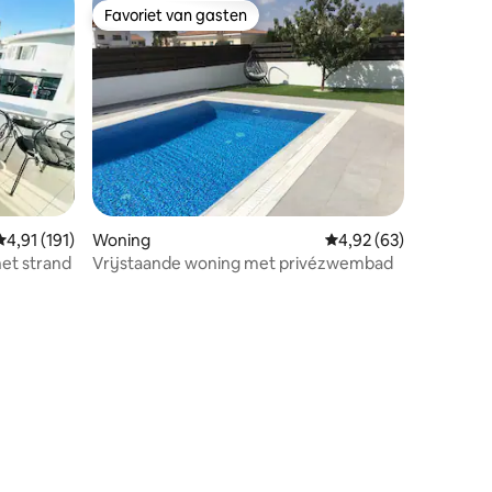
Favoriet van gasten
Favoriet van gasten
Gemiddelde beoordeling van 4,91 uit 5, 191 recensies
4,91 (191)
Woning
Gemiddelde beoordelin
4,92 (63)
het strand
Vrijstaande woning met privézwembad