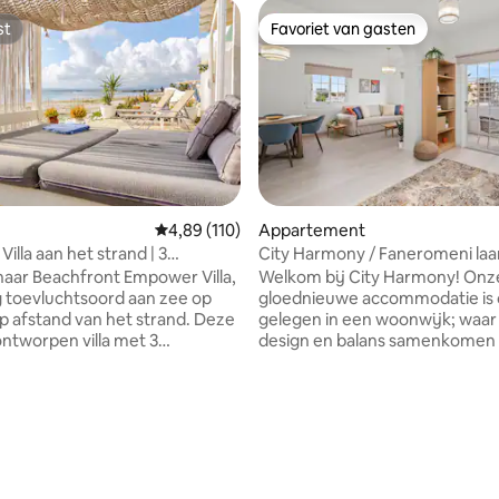
st
Favoriet van gasten
st
Favoriet van gasten
Gemiddelde beoordeling van 4,89 uit 5, 110 r
4,89 (110)
Appartement
illa aan het strand | 3
City Harmony / Faneromeni laa
 van 4,93 uit 5, 29 recensies
rs | Slaapt 6
aar Beachfront Empower Villa,
Welkom bij City Harmony! Onze
g toevluchtsoord aan zee op
gloednieuwe accommodatie is 
 afstand van het strand. Deze
gelegen in een woonwijk; waar s
ontworpen villa met 3
design en balans samenkomen 
rs en 2 badkamers biedt
verblijf harmonieus en sereen
el plaats aan maximaal 6
Eenvoudig en langzaam leven i
biedt alles wat je nodig hebt
nieuwe luxe en we hebben alle
ontspannende vakantie aan de
bovenstaande elementen
iet van een prachtig zeezicht,
samengebracht op deze rustige
eaanlucht en de perfecte
voor jouw comfort. Met uitzich
voor gezinnen, stellen of
weelderig groen park en gemak