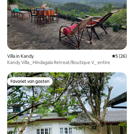
Villa in Kandy
Gemiddelde
5 (26)
Kandy Villa_ Hindagala Retreat/Boutique V_ entire
Favoriet van gasten
Favoriet van gasten