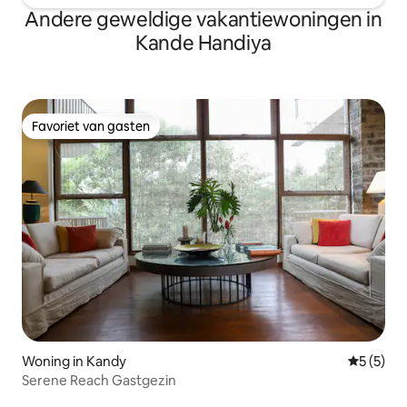
Andere geweldige vakantiewoningen in
Kande Handiya
Favoriet van gasten
Favoriet van gasten
Woning in Kandy
Gemiddeld
5 (5)
Serene Reach Gastgezin