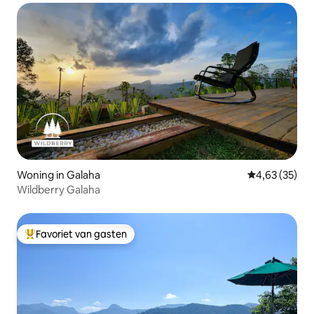
Woning in Galaha
Gemiddelde be
4,63 (35)
Wildberry Galaha
Favoriet van gasten
Topfavoriet van gasten