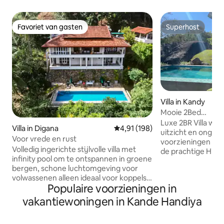
Favoriet van gasten
Superhost
Favoriet van gasten
Superhost
Villa in Kandy
Mooie 2Bed
Villa~Zwembad~B
Luxe 2BR Villa w
Villa in Digana
Gemiddelde beoordeling van 4,91
4,91 (198)
uitzicht en onge
Voor vrede en rust
voorzieningen op je wac
Volledig ingerichte stijlvolle villa met
de prachtige Hill C
infinity pool om te ontspannen in groene
Kandy City, beloof
bergen, schone luchtomgeving voor
ontworpen ruimte
volwassenen alleen ideaal voor koppels
verblijf voor je di
Populaire voorzieningen in
met een vleugje afzondering, maar toch
zijn naar comfort en stijl On
veilig in een omheinde beveiligde
doordrenkt met m
vakantiewoningen in Kande Handiya
gemeenschap wordt geleverd met een
terwijl we een spe
kok en conciërge om je verblijf erg
de bergen laten zi