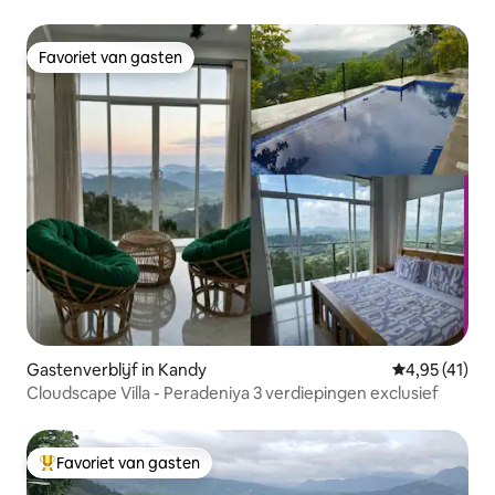
Favoriet van gasten
Favoriet van gasten
Gastenverblijf in Kandy
Gemiddelde be
4,95 (41)
Cloudscape Villa - Peradeniya 3 verdiepingen exclusief
Favoriet van gasten
Topfavoriet van gasten