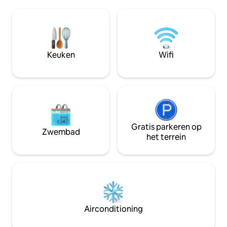
comfortabel en ontspannend te maken.
verblijf een beto
Het is een plek om gewoon te
biedt. Of je nu ge
ontspannen en tot rust te komen en te
koffie in de ochte
ontsnappen aan de gebruikelijke drukke
een dag vol verke
levensstijl en je zorgen achter te laten
zullen je bij elke 
een van de beste plekken van SL's alle
Keuken
Wifi
drie de kamers hebben airconditioning
foto 's meegenomen vanaf mijn
telefoon
Gratis parkeren op
Zwembad
het terrein
Airconditioning