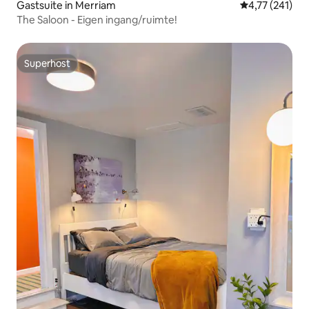
Gastsuite in Merriam
Gemiddelde beo
4,77 (241)
The Saloon - Eigen ingang/ruimte!
Superhost
Superhost