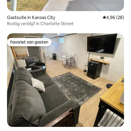
Gastsuite in Kansas City
Gemiddelde be
4,96 (28)
Rustig verblijf in Charlotte Street
Favoriet van gasten
Favoriet van gasten