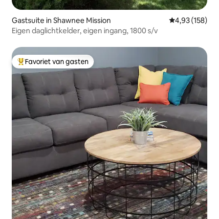
Gastsuite in Shawnee Mission
Gemiddelde beo
4,93 (158)
Eigen daglichtkelder, eigen ingang, 1800 s/v
Favoriet van gasten
Topfavoriet van gasten