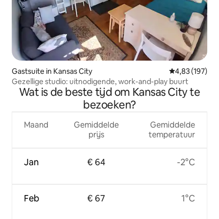
Gastsuite in Kansas City
Gemiddelde beo
4,83 (197)
Gezellige studio: uitnodigende, work-and-play buurt
Wat is de beste tijd om Kansas City te
bezoeken?
Maand
Gemiddelde
Gemiddelde
prijs
temperatuur
Jan
€ 64
-2°C
Feb
€ 67
1°C