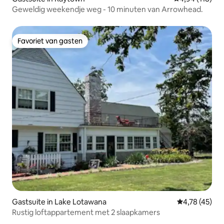
Geweldig weekendje weg - 10 minuten van Arrowhead.
Favoriet van gasten
Favoriet van gasten
Gastsuite in Lake Lotawana
Gemiddelde be
4,78 (45)
Rustig loftappartement met 2 slaapkamers