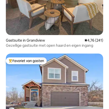
Gastsuite in Grandview
Gemiddelde beo
4,76 (241)
Gezellige gastsuite met open haard en eigen ingang
Favoriet van gasten
Topfavoriet van gasten