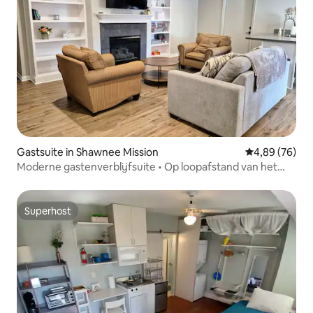
Gastsuite in Shawnee Mission
Gemiddelde be
4,89 (76)
Moderne gastenverblijfsuite • Op loopafstand van het
centrum van OP
Superhost
Superhost