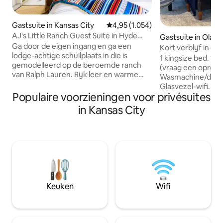
Gastsuite in Kansas City
Gemiddelde beoordeling van 4,95 u
4,95 (1.054)
AJ's Little Ranch Guest Suite in Hyde
Gastsuite in Olath
Park
Ga door de eigen ingang en ga een
Kort verblijf in d
lodge-achtige schuilplaats in die is
1 kingsize bed. 1
gemodelleerd op de beroemde ranch
(vraag een oprolb
van Ralph Lauren. Rijk leer en warme
Wasmachine/droge
houtafwerking zorgen voor een rustiek,
Glasvezel-wifi. Af
maar modern gevoel. Kijk naar kabel-tv
Populaire voorzieningen voor privésuites
met eigen ingang 
of gebruik je favoriete streaming-app via
aan de achterkant
in Kansas City
een Amazon Firestick vanuit het
Parkeerplaats op h
comfort van het elektrische ligbed.
Wandelpaden. Er w
Gasten hebben alles wat ze nodig
huisdieren in reke
hebben voor een kort weekendbezoek
bij de snelweg en 
of een verlengd verblijf met een
Zonnepanelen die
speciale badkamer, een eigen volledig
voor de verwarmin
functionele kitchenette (met
koelkast. De kelde
uitzondering van een oven) en een
ons boven gesche
Keuken
Wifi
schilderachtige ruimte met een
slot. Een paar treden op het pad, geen
werkblad om te eten of te werken. De
binnen. In de kel
gasten kunnen gebruikmaken van de
geur wanneer de v
hele privésuite tijdens hun verblijf. De
enz.