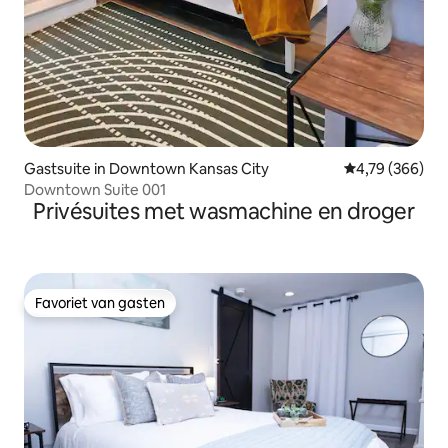
Gastsuite in Downtown Kansas City
Gemiddelde beo
4,79 (366)
Downtown Suite 001
Privésuites met wasmachine en droger
Favoriet van gasten
Favoriet van gasten