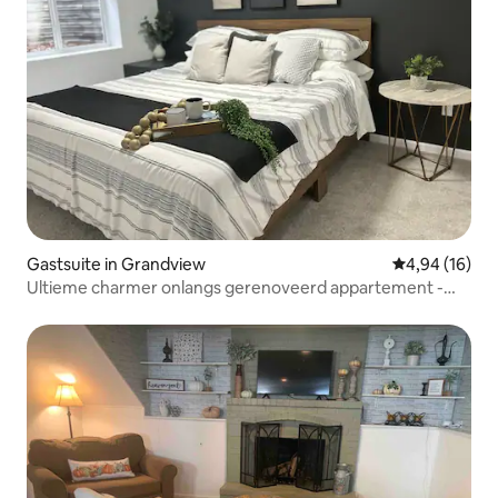
Gastsuite in Grandview
Gemiddelde be
4,94 (16)
Ultieme charmer onlangs gerenoveerd appartement -
geschikt voor vier personen