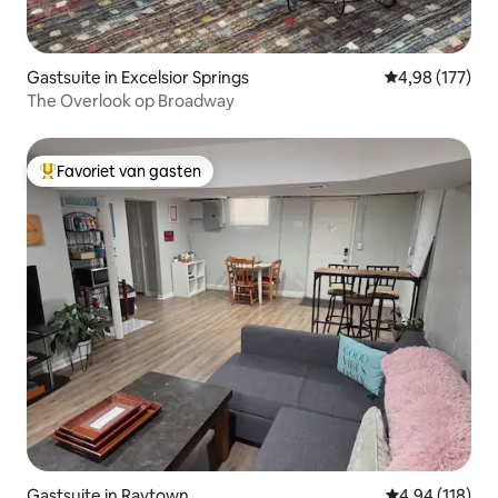
Gastsuite in Excelsior Springs
Gemiddelde beo
4,98 (177)
The Overlook op Broadway
Favoriet van gasten
Topfavoriet van gasten
Gastsuite in Raytown
Gemiddelde beo
4,94 (118)