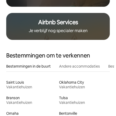
Airbnb Services
Je verblijf nog specialer maken
Bestemmingen om te verkennen
Bestemmingen in de buurt
Andere accommodaties
Best
Saint Louis
Oklahoma City
Vakantiehuizen
Vakantiehuizen
Branson
Tulsa
Vakantiehuizen
Vakantiehuizen
Omaha
Bentonville