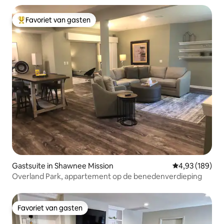
Favoriet van gasten
Topfavoriet van gasten
Gastsuite in Shawnee Mission
Gemiddelde beo
4,93 (189)
Overland Park, appartement op de benedenverdieping
Favoriet van gasten
Favoriet van gasten