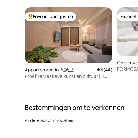
Deze accommodatie: Wil je winkelen?
kunnen veranderen.
accommodatie) (maandelijkse huur)
twee slaa
Het hoofdgebouw van Hanshin
keuken me
Informatie over autoverhuur op
één deken
Department Store ligt op 3 minuten
maaltijden te
aanvraag
waterkoke
Favoriet van gasten
Favoriet
lopen Wil je ontspannen? Aan de
Topfavoriet van gasten
Favoriet
droogmac
stofzuige
overkant van de weg is de Love River
deur. • 42 inch internet-tv, gratis wifi,
(Kangning Pier) Heb je 's avonds honger?
MOD TV + 
Er is een 7-11-winkel beneden, of je kunt
waterkoker,
naar de Lingya-nachtmarkt lopen voor
aircondit
een late snack. En er is nog meer! De
badkamer
lightrail en het Ubike-verhuurstation
verlichtin
bevinden zich recht tegenover ons Je
bediend 
Gastenve
kunt gemakkelijk het Bo-2 Art District
de accom
FORMOSA
Appartement in 意誠里
Gemiddelde beoorde
5 (44)
bereiken en genieten van het eten in het
toetsenpa
Centrum/M
Proef recreatieve kunst en cultuur | 3
Yancheng-district En naar Banana Pier en
waardoor 
avondmar
slaapkamers 2 badkamers 2-6 personen |
Warehouse 2. Je kunt ook naar het
contactloo
ingericht
3 minuten BTS 8 minuten MRT | Nieuw
Dream Mall winkelcentrum en het
naarmate j
gebouw lift parkeerplaats | 7-11 7-Eleven
Kaohsiung Exhibition Center. Met een
Supermarkt Nachtmarkt
EasyCard en een iCard kun je onderweg
Bestemmingen om te verkennen
genieten van een ontspannen fietstocht
Oh ja, oh ja! We zijn ook niet ver van het
winkelgebied van Xinkengjiang. Je kunt
Andere accommodaties
er ook naartoe wandelen. Eén keer eten
en winkelen is genoeg. Bovendien mag
er bij ons thuis niet gerookt worden. De