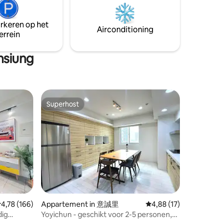
ie 3
oude binnenstad van Tainan, is een 60
oud gebo
n 8
jaar oud huis met een schuin dak en een
beneden, 
gevel in westerse stijl, gerund door een
huis in m
arkeren op het
Airconditioning
en per
kunstminnende lerares. Buig in het
is een sl
errein
persoon
rustige steegje van de gemeenschap en
drie pers
n extra
de witte eierbloemen en grijsblauwe
personen
hsiung
houten deuren begroeten reizigers, wat
reserver
de eerste indruk is dat het harthuis
beddengo
al bedden,
reizigers geeft. De oude houten deur
voorberei
l) en
kraakte open en onthulde een kleine,
personen.
weelderige tuin voor me.Ontvouw
er dan vo
Superhost
geen
elegante Franse roosterramen, de
reserveren. De inchecktijd is 2
Superhost
buitenkant van het huis is verbonden
uitcheckt
, hebben
met de schoonheid in het huis, je kunt
bagageop
e
een kopje thee maken, op het haar lui
we probe
zitten, kletsen, knabbelen en genieten in
langer d
 rustige
de blauwe lucht. Het huis bevat veel
oploopt,
ekers
ritmische antiquiteiten, die de
betalen, 
he loft. *
herinnering aan het oude tijdperk
egels,
vertegenwoordigen, het toevoegen van
ning
een groot aantal hout, textiel en planten
n wordt
zal nieuw en oud scheef zijn, verweven
ecensies
emiddelde beoordeling van 4,78 uit 5, 166 recensies
4,78 (166)
Appartement in 意誠里
Gemiddelde beoordelin
4,88 (17)
in een luie en comfortabele sfeer, en de
dig
Yoyichun - geschikt voor 2-5 personen,
verblijf,
drie stijlen van de oceaan en Taiwan zijn