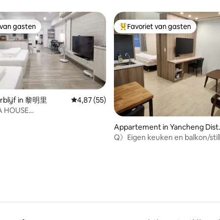
 • Volledig uitgeruste
pkamers voor 1 tot 4 personen,
gebouw - vijf minuten lopen va
er zijn geen dagelijkse
t een aanrecht om heerlijke
 per persoon, RO-drinkwater,
centrale park MRT-station
schoonmaakdiensten beschikba
 bereiden. • Was- en
r, wifi, wasmachine, droger,
 van gasten
Favoriet van gasten
zijn extra vuilniszakken beschikb
 van gasten
Topfavoriet van gasten
hine, koelkast met dubbele
r en dweil
Om de hygiënische omgeving 
kwaliteit van de dienstverlenin
Netflix. • Er is een magnetron,
gasten te waarborgen, is het 
 filter, strijkijzer en 2 split-
om huisdieren mee te nemen en
ioners. • Aparte natte en droge
verboden om binnen te roken,
, badkamerspiegel met zachte
af te steken en te koken. Normaal
g, haardroger. • De lift wordt
gesproken is het niet toegest
met een magnetische knop en
rblijf in 黎明里
Gemiddelde beoordeling van 4,87 uit 5, 55 r
4,87 (55)
evenementen te organiseren i
modatie heeft een
 HOUSE
ling van 5 uit 5, 44 recensies
accommodatie. Neem vooraf c
neel voor zelf inchecken,
etrostation Meilidao & ingang
met ons op om te bevestigen o
het veilig, gemakkelijk en
Appartement in Yancheng Distr
kt Liuhe/Nieuw
geschikt is om een evenement
s is.
ct
Q》Eigen keuken en balkon/stil
/Groot ruimte/Meer korting
organiseren.
woonwijk/naast NSYSU/3 minu
e langer verblijft
naar de metro/een slaapkamer
woonkamer/eigen faciliteiten o
terrein