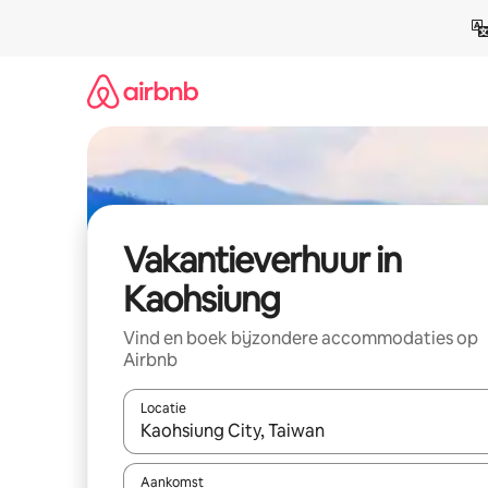
Ga
direct
naar
inhoud
Vakantieverhuur in
Kaohsiung
Vind en boek bijzondere accommodaties op
Airbnb
Locatie
Wanneer er suggesties beschikbaar zijn, maak je 
Aankomst