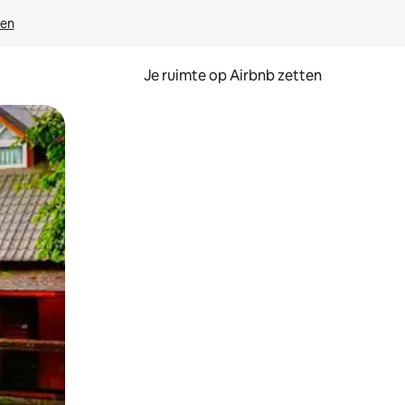
ven
Je ruimte op Airbnb zetten
ken of swipen.