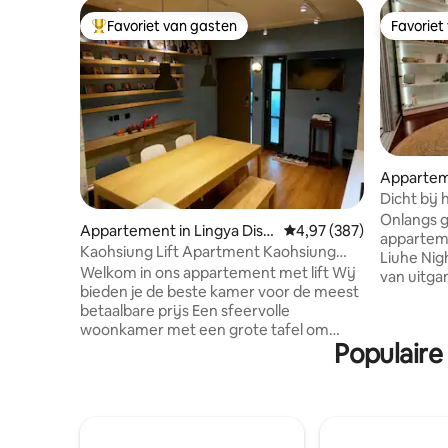
Favoriet van gasten
Favoriet
Topfavoriet van gasten
Favoriet
Apparte
Dicht bij 
gezellig 
Onlangs 
Appartement in Lingya Distr
Gemiddelde beoordeling 
4,97 (387)
lopen naar
apparteme
ict
Kaohsiung Lift Apartment Kaohsiung
centrum /
Liuhe Nig
Pop Music Center Haiyin Hall Light Rail
Welkom in ons appartement met lift Wij
uitgeruste
van uitga
Guangrong Pier Hanshin Department
bieden je de beste kamer voor de meest
tot 4 per
Center | 
Store Boo II Warehouse Liyazizhiang
betaalbare prijs Een sfeervolle
Zhongzhen
Night Market
woonkamer met een grote tafel om
gaat rech
Populaire
samen te zijn Leg je telefoon neer en
hogesnelheidst
praat met je vrienden om een goed
het stati
gevoel te krijgen Het doordachte
Lijn van 
stopcontactontwerp maakt het ook
het huis.
gemakkelijk om zakelijke zaken te
woonvoorz
regelen. Wil je zelf koken? Dat kan hier
smoothies