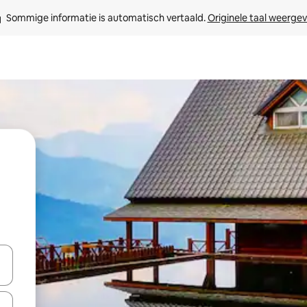
Sommige informatie is automatisch vertaald. 
Originele taal weerge
een keuze met je de pijltjestoetsen omhoog en omlaag, óf door te tik