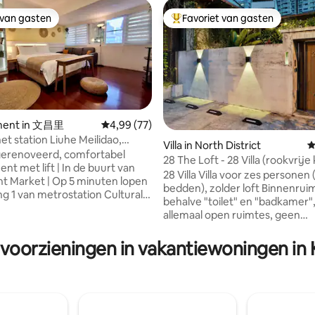
 van gasten
Favoriet van gasten
 van gasten
Topfavoriet van gasten
ment in 文昌里
Gemiddelde beoordeling van 4,99 uit 5, 77 r
4,99 (77)
het station Liuhe Meilidao,
Villa in North District
G
appartement met lift / 5 minuten
gerenoveerd, comfortabel
28 The Loft - 28 Villa (rookvrij
van 4,97 uit 5, 387 recensies
 het station van het cultureel
nt met lift | In de buurt van
28 Villa Villa voor zes personen 
 zelf inchecken / volledig
ht Market | Op 5 minuten lopen
bedden), zolder loft Binnenrui
 keuken / wifi / geschikt voor 2
ng 1 van metrostation Cultural
behalve "toilet" en "badkamer",
sonen / wasmachine en droger
Op 7 minuten rijden van
allemaal open ruimtes, geen
g Interchange | Bus nr. 90
scheidingswanden. Als u niet al
tstreeks naar het
reist, kunt u het beddengoed n
 voorzieningen in vakantiewoningen in
reinstation Uitgang 1 van
en wordt het niet aanbevolen
on Cultural Center op de Oranje
meer dan zes personen te verbl
de metro. 5 minuten lopen naar
Maximaal 8 personen (twee ex
 Handig vervoer, complete
personen, personen ouder dan 
ieningen.Er zijn 7-11, eten,
worden beschouwd als volwass
 en wokrestaurants in de