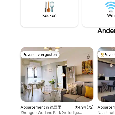
ook. Er is eenvoudig servies beschikbaar
buurt. ❣️ Grote ruimte, in principe voor 2
(neem om hygiënische en
personen.
veiligheidsredenen je eigen kruiden en
persoon k
Keuken
Wifi
specerijen mee) Geschikt voor 1-4
voor de 4
personen De prijs van ons huis is
350. De accommodatie is 46m ²
afhankelijk van het aantal gasten! Een
Ander
binnen.D
betaalbare prijs voor 1 persoon Zelfs als
ruim en l
je alleen bent, kun je genieten van de
verduiste
hele accommodatie, dus maak je geen
design in 
zorgen. Vul bij het boeken het
comfortab
werkelijke aantal gasten in! Voor de
werk en ruste
Favoriet van gasten
Favor
Favoriet van gasten
Topfavor
veiligheid hebben we ook CCTV-
personen,
bewakingscamera's buiten het huis
tweepers
geïnstalleerd. Openbaar vervoer: Metro
(150 cm bree
(MRT) Central Park Station - 15 minuten
bed voor 
lopen of Bus 100 (Hannam Department
eenpersoo
Store-halte) LRT-station Levent Terminal
bedovertr
- 2 minuten lopen Met de auto: Er zijn
lang) 🎈 Extra bed voor een vierde
parkeerplaatsen langs de weg of
persoon, 
betaalde parkeerplaatsen in de buurt
woonkame
Kaohsiung International Airport
beddenspr
Kaohsiung International Airport (KHH):
lang). • Glazen schuifdeuren met vijf
Appartement in 德西里
Gemiddelde beoordeling
4,94 (72)
Apparteme
Taxi of Uber 15 minuten of neem de MRT
panelen d
ct
Zhongdu Wetland Park (volledige
Naast het 