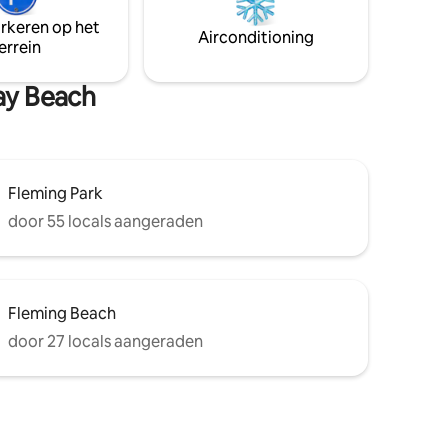
resort. Gemakkelijke toegang tot
arkeren op het
e
Airconditioning
stranden, restaurants, winkels en golfen
errein
, spa's
van wereldklasse.
den om te
, is dit
Bay Beach
Fleming Park
door 55 locals aangeraden
Fleming Beach
door 27 locals aangeraden