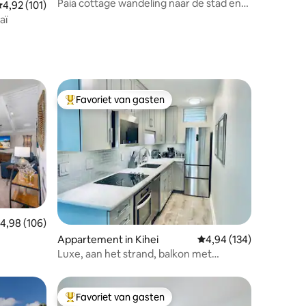
Paia cottage wandeling naar de stad en
emiddelde beoordeling van 4,92 uit 5, 101 recensies
4,92 (101)
het strand
aï
Favoriet van gasten
Topfavoriet van gasten
ecensies
emiddelde beoordeling van 4,98 uit 5, 106 recensies
4,98 (106)
Appartement in Kihei
Gemiddelde beoordeling
4,94 (134)
Luxe, aan het strand, balkon met
uitzicht, met zwembad en barbecue!
Favoriet van gasten
Topfavoriet van gasten