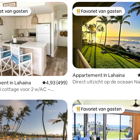
iet van gasten
Favoriet van gasten
iet van gasten
Topfavoriet van gasten
 van 4,95 uit 5, 151 recensies
Appartement in Lahaina
G
Direct uitzicht op de oceaan Nap
ent in Lahaina
Gemiddelde beoordeling van 4,93 uit 5, 499 
4,93 (499)
Maui
ni cottage voor 2 w/AC ~
eerd*
st
Favoriet van gasten
st
Topfavoriet van gasten