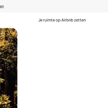
ven
Je ruimte op Airbnb zetten
ken of swipen.