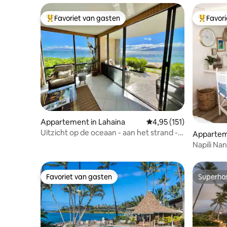
Favoriet van gasten
Favor
Topfavoriet van gasten
Topfavor
Appartement in Lahaina
Gemiddelde beoordeling
4,95 (151)
Uitzicht op de oceaan - aan het strand -
Appartem
op een steenworp afstand van een
Napili Na
zandstrand!
*Gerenov
Favoriet van gasten
Superho
Favoriet van gasten
Superho