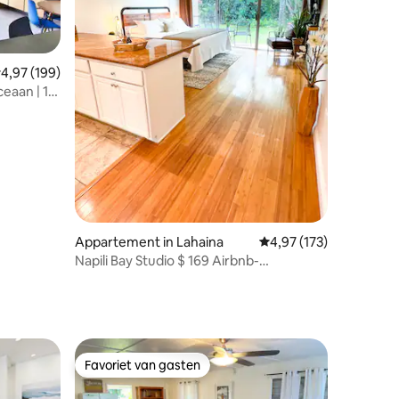
ecensies
emiddelde beoordeling van 4,97 uit 5, 199 recensies
4,97 (199)
eaan | 1
Appartement in Lahaina
Gemiddelde beoordeling
4,97 (173)
Napili Bay Studio $ 169 Airbnb-
gastentoeslag inbegrepen
Favoriet van gasten
Favoriet van gasten