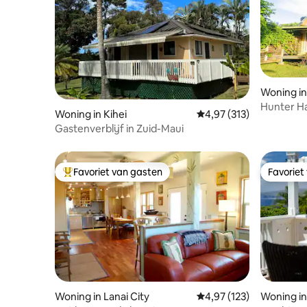
Woning i
Hunter Ha
Woning in Kihei
Gemiddelde beoordeling
4,97 (313)
Gastenverblijf in Zuid-Maui
Favoriet van gasten
Favoriet
Topfavoriet van gasten
Favoriet
Woning in Lanai City
Gemiddelde beoordeling
4,97 (123)
Woning in