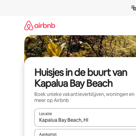
Ga
direct
naar
inhoud
Huisjes in de buurt van
Kapalua Bay Beach
Boek unieke vakantieverblijven, woningen en
meer op Airbnb
Locatie
Wanneer er suggesties beschikbaar zijn, maak je 
Aankomst