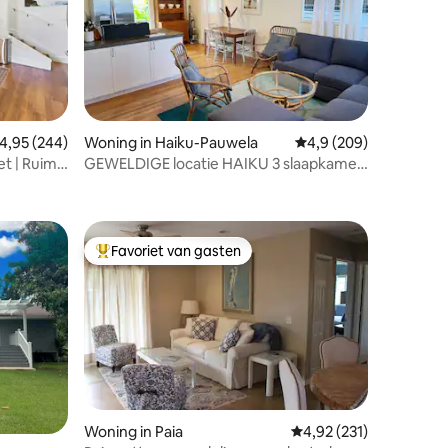
recensies
emiddelde beoordeling van 4,95 uit 5, 244 recensies
4,95 (244)
Woning in Haiku-Pauwela
Gemiddelde beoordelin
4,9 (209)
et | Ruime
GEWELDIGE locatie HAIKU 3 slaapkamer
pkamers
cottage
Favoriet van gasten
Topfavoriet van gasten
Woning in Paia
Gemiddelde beoordeling
4,92 (231)
recensies