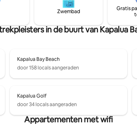
an de kustlijn op slechts 50
gemakkelijke toegang tot
Gratis p
tand. Ramen van vloer tot
kampioensgolfbanen, verfijnd
Zwembad
t
in de woonkamer en slaapkamer
restaurants, wandel-/trekpaden
et prachtige uitzicht en de
en verschillende baaien/stran
i-zon binnen, terwijl de
snorkelen, surfen en ontspannen
rekpleisters in de buurt van Kapalua 
irconditioning je binnen koel
de perfecte uitvalsbasis.
Kapalua Bay Beach
door 158 locals aangeraden
Kapalua Golf
door 34 locals aangeraden
Appartementen met wifi