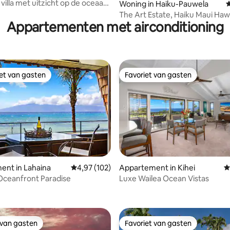
villa met uitzicht op de oceaan,
Woning in Haiku-Pauwela
G
 zwembad, Wailea
The Art Estate, Haiku Maui Haw
Appartementen met airconditioning
iet van gasten
Favoriet van gasten
iet van gasten
Favoriet van gasten
ent in Lahaina
Gemiddelde beoordeling van 4,97 uit 5, 102 r
4,97 (102)
Appartement in Kihei
G
 Oceanfront Paradise
Luxe Wailea Ocean Vistas
van 4,92 uit 5, 159 recensies
 van gasten
Favoriet van gasten
 van gasten
Favoriet van gasten