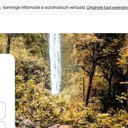
Sommige informatie is automatisch vertaald. 
Originele taal weerge
een keuze met je de pijltjestoetsen omhoog en omlaag, óf door te tik