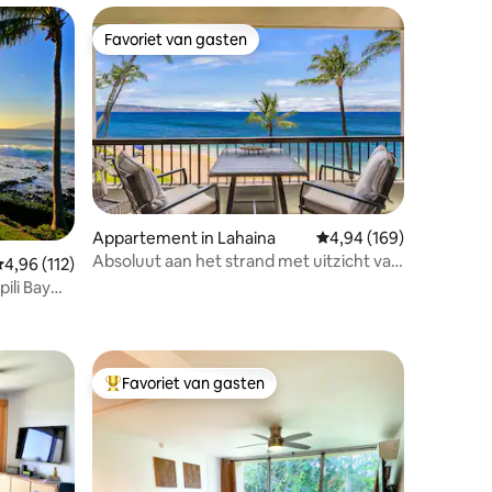
Favoriet van gasten
Favoriet van gasten
Appartement in Lahaina
Gemiddelde beoordeling
4,94 (169)
Absoluut aan het strand met uitzicht van
emiddelde beoordeling van 4,96 uit 5, 112 recensies
4,96 (112)
een miljoen dollar!
ili Bay
recensies
Favoriet van gasten
Topfavoriet van gasten