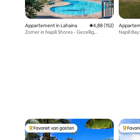
Appartement in Lahaina
Gemiddelde beoordeling 
4,88 (152)
Apparteme
Zomer in Napili Shores - Gezellig
Napili Bay
appartement aan de oceaan
Favoriet van gasten
Favor
Topfavoriet van gasten
Topfavor