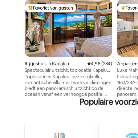
Favoriet van gasten
Favor
Topfavoriet van gasten
Topfavor
Rijtjeshuis in Kapalua
Gemiddelde beoordeling 
4,96 (234)
Appartem
Spectaculair uitzicht, toplocatie Kapalua,
Luxe Maha
Maui.
- gratis p
Toplocatie in Kapalua: deze stijlvolle,
Lokaal ei
romantische villa met twee verdiepingen
1BD/2BA 
biedt een panoramisch uitzicht op de
directe lo
oceaan vanaf een verhoogde positie.
panoramis
Populaire voorzi
Word wakker in een luxueus
zonsonde
California King-bed met een prachtig
seizoensg
zonsopgangsgezicht op de Stille Oceaan
De eigena
en val in slaap bij het rustgevende geluid
bij het r
van de oceaangolven. Ontspan op je
waardoor 
eigen veranda boven of op de ruime
eenheden 
patio en geniet van het
wakker me