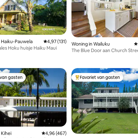
n Haiku-Pauwela
Gemiddelde beoordeling van 4,97 uit 5, 131 
4,97 (131)
Woning in Wailuku
G
les Hoku huisje Haiku Maui
The Blue Door aan Church Stre
 van 4,97 uit 5, 313 recensies
accommodatie met twee slaa
 van gasten
Favoriet van gasten
 van gasten
Topfavoriet van gasten
 van 4,97 uit 5, 123 recensies
 Kihei
Gemiddelde beoordeling van 4,96 uit 5, 467 
4,96 (467)