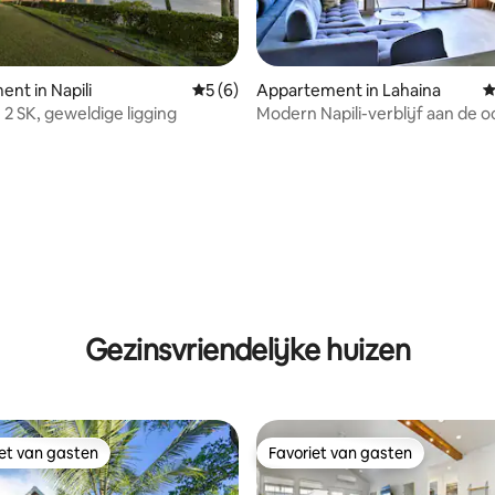
van 4,88 uit 5, 152 recensies
nt in Napili
Gemiddelde beoordeling van 5 uit 5, 6 r
5 (6)
Appartement in Lahaina
G
: 2 SK, geweldige ligging
Modern Napili-verblijf aan de oc
SK met veranda
Gezinsvriendelijke huizen
iet van gasten
Favoriet van gasten
iet van gasten
Favoriet van gasten