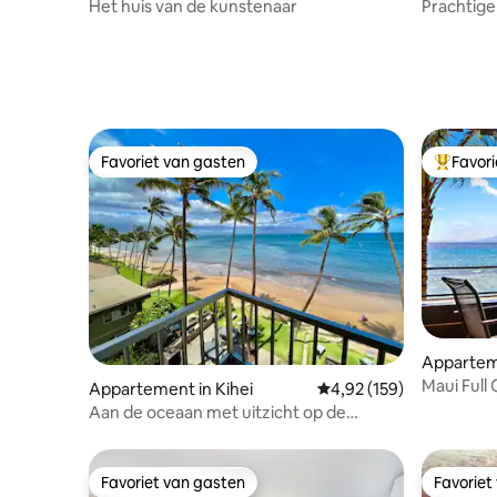
Het huis van de kunstenaar
Prachtige 
verwarmd
Favoriet van gasten
Favor
Favoriet van gasten
Topfavor
Appartem
Maui Full
Appartement in Kihei
Gemiddelde beoordeling 
4,92 (159)
Aan de oceaan met uitzicht op de
oceaan! Airco, kingsize bed, 2
badkamers!
Favoriet van gasten
Favoriet
Favoriet van gasten
Favoriet