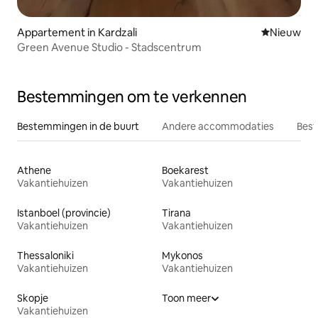
Appartement in Kardzali
Nieuwe ac
Nieuw
Green Avenue Studio - Stadscentrum
Bestemmingen om te verkennen
Bestemmingen in de buurt
Andere accommodaties
Best
Athene
Boekarest
Vakantiehuizen
Vakantiehuizen
Istanboel (provincie)
Tirana
Vakantiehuizen
Vakantiehuizen
Thessaloniki
Mykonos
Vakantiehuizen
Vakantiehuizen
Skopje
Toon meer
Vakantiehuizen