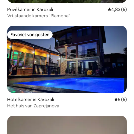
Privékamer in Kardzali
Gemiddelde b
4,83 (6)
Vrijstaande kamers "Plamena"
Favoriet van gasten
Favoriet van gasten
Hotelkamer in Kardzali
Gemiddeld
5 (6)
Het huis van Zaprejanova