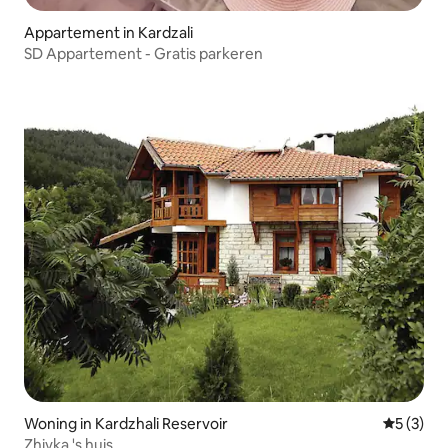
Appartement in Kardzali
SD Appartement - Gratis parkeren
Woning in Kardzhali Reservoir
Gemiddeld
5 (3)
Zhivka 's huis