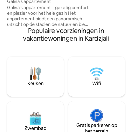
Galina's appartement
additional patio, 
Galina's appartement – gezellig comfort
direct access to 
en plezier voor het hele gezin Het
other tent is also 
appartement biedt een panoramisch
costs less & is tuc
uitzicht op de stad en de natuur en biedt
resulting in more 
Populaire voorzieningen in
alle voorzieningen die een gezin nodig
experience"
heeft. Speelgoed en entertainment
vakantiewoningen in Kardzjali
voor kleintjes PlayStation voor de
oudere kinderen Speeltuin voor het
gebouw Airconditioning 3 aparte,
gezellige slaapkamers met
comfortabele bedden Keuken:
koffiezetapparaat, waterkoker Smart-tv
WiFi Gratis parkeren voor het gebouw.
Gemakkelijke toegang tot restaurants,
Keuken
Wifi
winkels en apotheken
Gratis parkeren op
Zwembad
het terrein