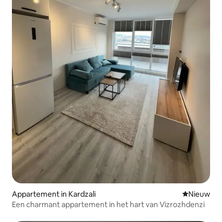
Appartement in Kardzali
Nieuwe ac
Nieuw
Een charmant appartement in het hart van Vizrozhdenzi