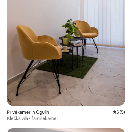
Privékamer in Ogulin
Gemiddeld
5 (5)
Klečka vila - familiekamer