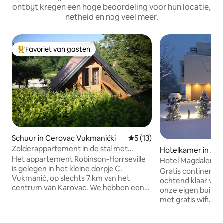
ontbijt kregen een hoge beoordeling voor hun locatie,
netheid en nog veel meer.
Favoriet van gasten
Topfavoriet van gasten
Schuur in Cerovac Vukmanićki
Gemiddelde beoordeling van 
5 (13)
Zolderappartement in de stal met
Hotelkamer in Za
uitzicht op de paarden
Het appartement Robinson-Horrseville
Hotel Magdalena
is gelegen in het kleine dorpje C.
slaapbank
Gratis continentaal
Vukmanić, op slechts 7 km van het
ochtend klaar voo
centrum van Karovac. We hebben een
onze eigen buitenterras. A
oude houten schuur en daarboven is
met gratis wifi, g
een charmante slaapkamer in de stijl
zuidwestelijke in
van Robinson-toerisme met een glazen
E65 HW, op 2,5 km