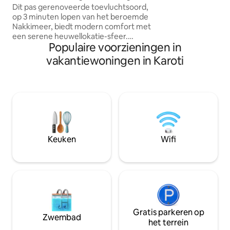
heuvels aan het meer | Keuken
Dit pas gerenoveerde toevluchtsoord,
eigen ingang door
op 3 minuten lopen van het beroemde
worden geboekt.
Nakkimeer, biedt modern comfort met
gedeeld door beide
een serene heuwellokatie-sfeer.
la-cartemenu besc
Populaire voorzieningen in
Voorzien van Jaguar-armaturen in de
kunnen tijdens je 
drie aangrenzende badkamers,
besteld.
vakantiewoningen in Karoti
openslaande deuren en airconditioning,
tv in elke kamer. Een volledig uitgeruste
keuken met een koelkast, gas en
keukengerei, plus een aparte eethoek,
zorgt voor huiselijk gemak. Het uitzicht
op de rozentuin en de unieke
aangrenzende rots versterken de
charme ervan. CCTV-beveiliging en een
Keuken
Wifi
behulpzame verhuurder maken het een
rustig, zorgeloos verblijf.
Gratis parkeren op
Zwembad
het terrein