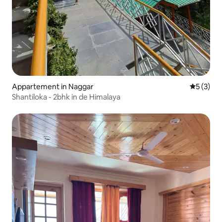
Appartement in Naggar
Gemiddeld
5 (3)
Shantiloka - 2bhk in de Himalaya