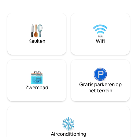
Hierdoor zijn er in deze periode geen
vashisht Area, 4-6
volledige maaltijden/hoofdmaaltijden
Mall road en Bus stan
beschikbaar. Onze conciërge is nog
WEG IS AAN HET E
steeds beschikbaar om je tijdens je
TRAPPEN IN DE 
verblijf te helpen en kan op verzoek
hier dus rekening
lichte snacks en eenvoudige maaltijden
reserveert) ★ De accommodatie heeft
bereiden, waaronder: Thee & Koffie
een gazon en veel
Keuken
Wifi
Koude koffie Maggi etc.
zitten, een kampv
barbecueën en wij
Gratis parkeren op
Zwembad
het terrein
Airconditioning