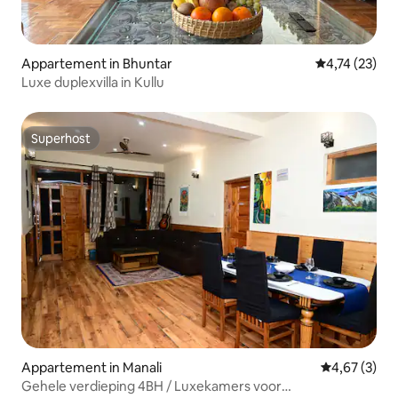
Appartement in Bhuntar
Gemiddelde be
4,74 (23)
Luxe duplexvilla in Kullu
Superhost
Superhost
Appartement in Manali
Gemiddelde b
4,67 (3)
Gehele verdieping 4BH / Luxekamers voor