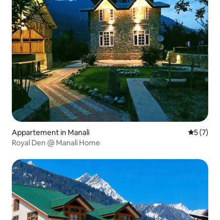
Appartement in Manali
Gemiddeld
5 (7)
Royal Den @ Manali Home