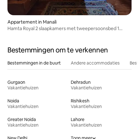
Appartement in Manali
Hamta Royal 2 slaapkamers met tweepersoonsbed 1
Duplex-kamer
Bestemmingen om te verkennen
Bestemmingen in de buurt
Andere accommodaties
Best
Gurgaon
Dehradun
Vakantiehuizen
Vakantiehuizen
Noida
Rishikesh
Vakantiehuizen
Vakantiehuizen
Greater Noida
Lahore
Vakantiehuizen
Vakantiehuizen
New Delhi
Toon meer