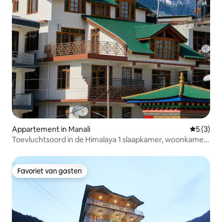
Appartement in Manali
Gemiddeld
5 (3)
Toevluchtsoord in de Himalaya 1 slaapkamer, woonkamer
en keuken | Mall Road | Balkon, wifi
Favoriet van gasten
Favoriet van gasten