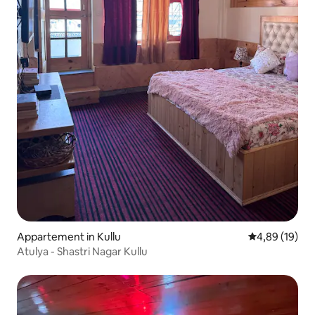
Appartement in Kullu
Gemiddelde be
4,89 (19)
Atulya - Shastri Nagar Kullu