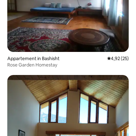
Appartement in Bashisht
Gemiddelde be
4,92 (25)
Rose Garden Homestay