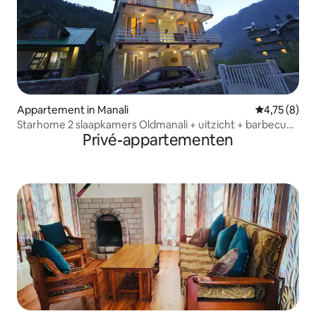
Appartement in Manali
Gemiddelde b
4,75 (8)
Starhome 2 slaapkamers Oldmanali + uitzicht + barbecue,
Privé-appartementen
keuken