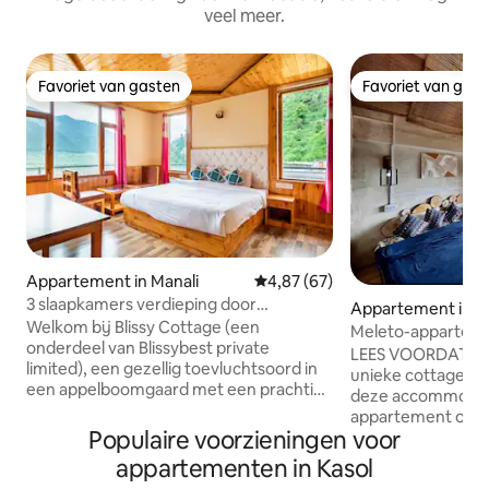
veel meer.
Favoriet van gasten
Favoriet van gas
Favoriet van gasten
Favoriet van gas
Appartement in Manali
Gemiddelde beoordeling van 4,8
4,87 (67)
3 slaapkamers verdieping door
Appartement in B
Blissybest Pvt Ltd
Welkom bij Blissy Cottage (een
Meleto-apparteme
onderdeel van Blissybest private
op de bovenste ve
LEES VOORDAT JE
limited), een gezellig toevluchtsoord in
unieke cottage h
een appelboomgaard met een prachtig
deze accommodati
uitzicht op de bergen en de vallei.
appartement op d
Seizoensgebonden keukenupdate: in juli
Populaire voorzieningen voor
verdieping. ★ We hebben een
en augustus is onze chef-kok niet
woonruimte voor a
appartementen in Kasol
beschikbaar bij de accommodatie.
gebruik). ★ In Manali, het is gelegen in