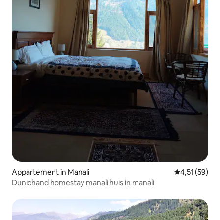
Appartement in Manali
Gemiddelde be
4,51 (59)
Dunichand homestay manali huis in manali