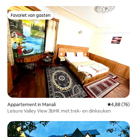
familie/vrienden
Favoriet van gasten
Favoriet van gasten
Appartement in Manali
Gemiddelde be
4,88 (76)
Leisure Valley View 3bHK met trek- en dinkeuken