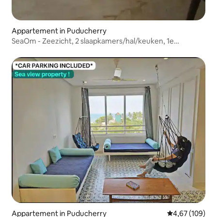
Appartement in Puducherry
SeaOm - Zeezicht, 2 slaapkamers/hal/keuken, 1e
verdieping, direct aan zee
Appartement in Puducherry
Gemiddelde beo
4,67 (109)