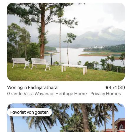
Woning in Padinjarathara
Gemiddelde be
4,74 (31)
Grande Vista Wayanad: Heritage Home - Privacy Homes
Favoriet van gasten
Favoriet van gasten