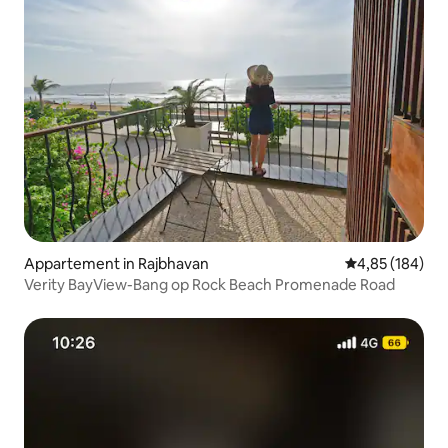
Appartement in Rajbhavan
Gemiddelde beo
4,85 (184)
Verity BayView-Bang op Rock Beach Promenade Road