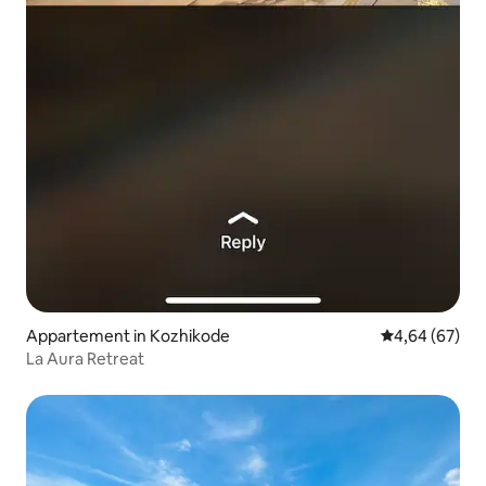
Appartement in Kozhikode
Gemiddelde be
4,64 (67)
La Aura Retreat