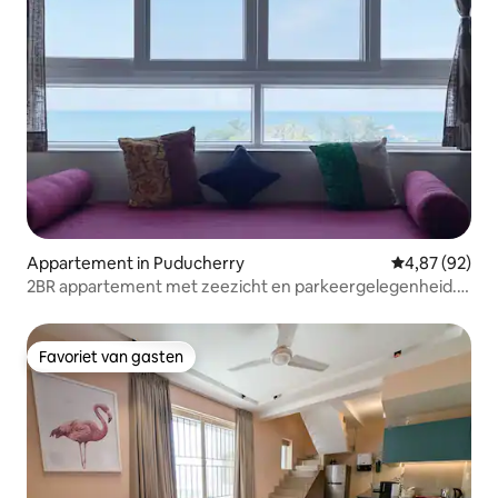
Appartement in Puducherry
Gemiddelde be
4,87 (92)
2BR appartement met zeezicht en parkeergelegenheid.
In de buurt van French Town.
Favoriet van gasten
Favoriet van gasten