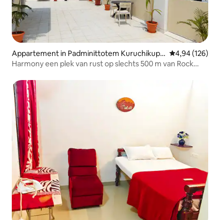
Appartement in Padminittotem Kuruchikupp
Gemiddelde beo
4,94 (126)
am
Harmony een plek van rust op slechts 500 m van Rock
Beach