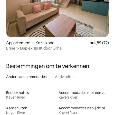
Appartement in Kozhikode
Gemiddelde be
4,89 (72)
Brine 1- Duplex 1BHK door Grha
Bestemmingen om te verkennen
Andere accommodaties
Activiteiten
Boetiekhotels
Accommodaties met een zwembad
Kaveri River
Kaveri River
Aardehuizen
Accommodaties nabij de piste
Kaveri River
Kaveri River