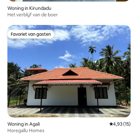
Woning in Kirundadu
Het verblijf van de boer
Favoriet van gasten
Favoriet van gasten
Woning in Agali
Gemiddelde be
4,93 (15)
Horegallu Homes