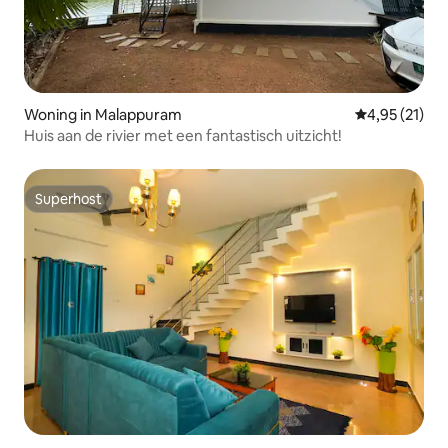
Woning in Malappuram
Gemiddelde be
4,95 (21)
Huis aan de rivier met een fantastisch uitzicht!
Superhost
Superhost