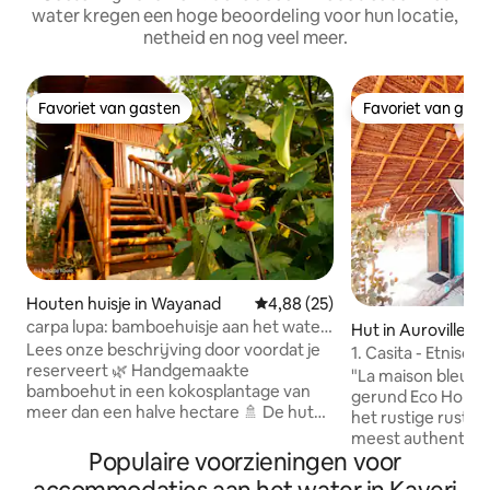
water kregen een hoge beoordeling voor hun locatie,
netheid en nog veel meer.
Favoriet van gasten
Favoriet van gas
Favoriet van gasten
Favoriet van gas
Houten huisje in Wayanad
Gemiddelde beoordeling van 4,8
4,88 (25)
carpa lupa: bamboehuisje aan het water,
Hut in Auroville
wayanad
Lees onze beschrijving door voordat je
1. Casita - Etnisc
reserveert 🌿 Handgemaakte
strand
"La maison bleue" 
bamboehut in een kokosplantage van
gerund Eco Home-v
meer dan een halve hectare 🚿 De hut
het rustige rustig
heeft een eigen badkamer die zich
meest authentiek
buiten de hut bevindt (vanwege de
Populaire voorzieningen voor
ervaring bieden, z
damregel hebben we deze buiten
in de tijd kunt doe