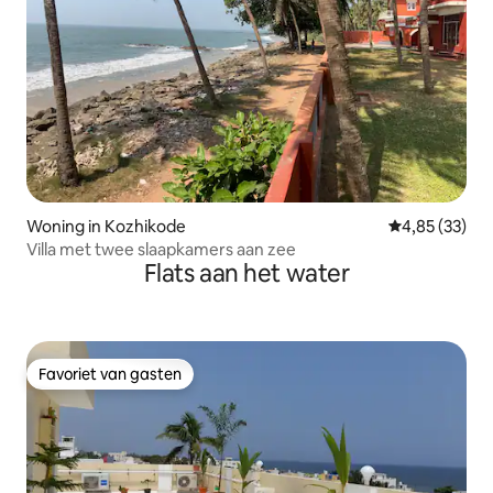
Woning in Kozhikode
Gemiddelde be
4,85 (33)
Villa met twee slaapkamers aan zee
Flats aan het water
Favoriet van gasten
Favoriet van gasten