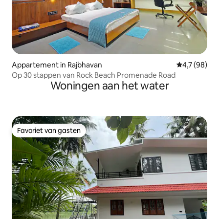
Appartement in Rajbhavan
Gemiddelde b
4,7 (98)
Op 30 stappen van Rock Beach Promenade Road
Woningen aan het water
Favoriet van gasten
Favoriet van gasten