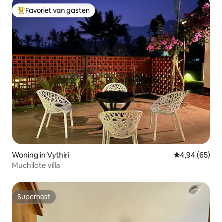
Favoriet van gasten
Topfavoriet van gasten
Woning in Vythiri
Gemiddelde be
4,94 (65)
Muchilote villa
Superhost
Superhost