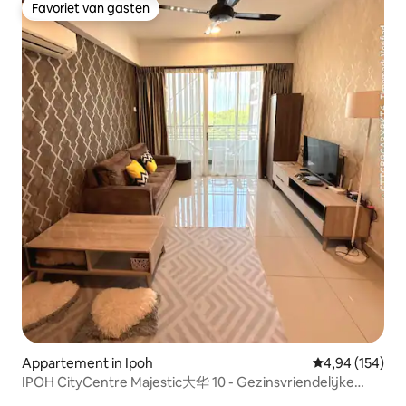
Favoriet van gasten
Favoriet van gasten
Appartement in Ipoh
Gemiddelde beo
4,94 (154)
IPOH CityCentre Majestic大华 10 - Gezinsvriendelijke
woning