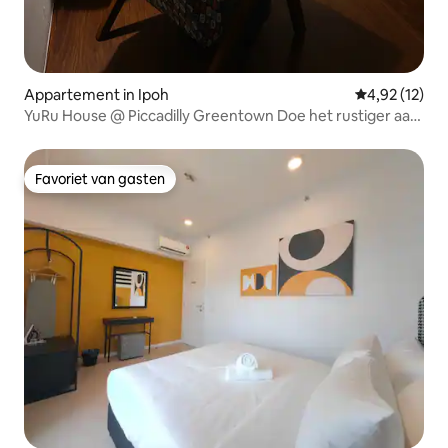
Appartement in Ipoh
Gemiddelde be
4,92 (12)
YuRu House @ Piccadilly Greentown Doe het rustiger aan
en geniet van je eigen ontspanningsmoment.
Favoriet van gasten
Favoriet van gasten