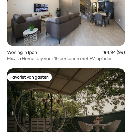
Woning in Ipoh
Gemiddelde be
4,94 (99)
Micasa Homestay voor 10 personen met EV-oplader
Favoriet van gasten
Favoriet van gasten