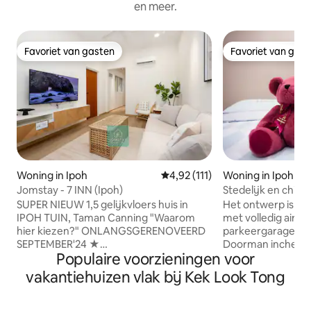
en meer.
Favoriet van gasten
Favoriet van gas
Favoriet van gasten
Favoriet van gas
Woning in Ipoh
Gemiddelde beoordeling van 4,92
4,92 (111)
Woning in Ipoh
Jomstay - 7 INN (Ipoh)
Stedelijk en chill 
SUPER NIEUW 1,5 gelijkvloers huis in
Het ontwerp is st
IPOH TUIN, Taman Canning "Waarom
met volledig aircon
hier kiezen?" ONLANGSGERENOVEERD
parkeergarages - 2 boilers - 5 airconds -
SEPTEMBER'24 ★
Doorman inchecken
Populaire voorzieningen voor
Schoonmaakverplichting: professionele
NJOI - wasmachine
grondige schoonmaak, desinfectie- en
home (XL) - Drukwater - 2 haardrogers -
vakantiehuizen vlak bij Kek Look Tong
ontsmettingsdienst, schoon
strijkijzer en -pla
beddengoed en schone handdoeken
badbenodigdhed
Nabijgelegen Canning, STADION Ipoh,
waterfiltermachine Onder 