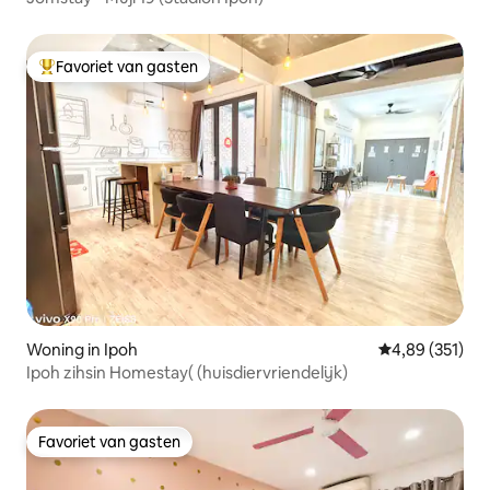
Favoriet van gasten
Topfavoriet van gasten
Woning in Ipoh
Gemiddelde beo
4,89 (351)
Ipoh zihsin Homestay( (huisdiervriendelijk)
Favoriet van gasten
Favoriet van gasten