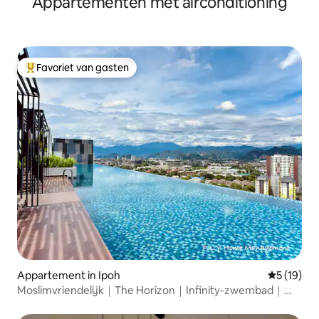
Appartementen met airconditioning
Favoriet van gasten
Topfavoriet van gasten
Appartement in Ipoh
Gemiddelde
5 (19)
Moslimvriendelijk｜The Horizon｜Infinity-zwembad｜
Uitzicht op de stad