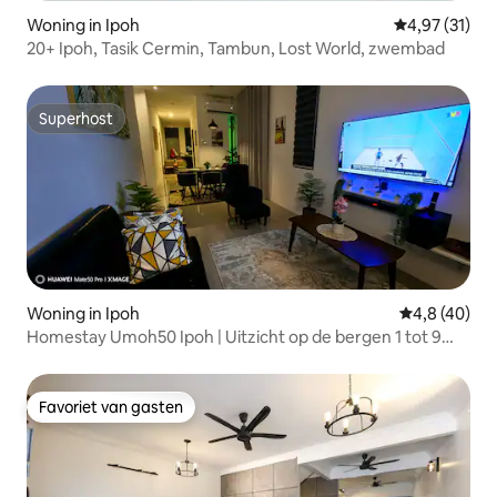
Woning in Ipoh
Gemiddelde be
4,97 (31)
20+ Ipoh, Tasik Cermin, Tambun, Lost World, zwembad
Superhost
Superhost
Woning in Ipoh
Gemiddelde b
4,8 (40)
Homestay Umoh50 Ipoh | Uitzicht op de bergen 1 tot 9
personen
Favoriet van gasten
Favoriet van gasten