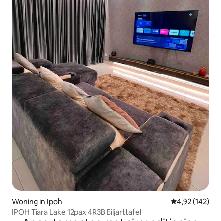
Woning in Ipoh
Gemiddelde beo
4,92 (142)
IPOH Tiara Lake 12pax 4R3B Biljarttafel