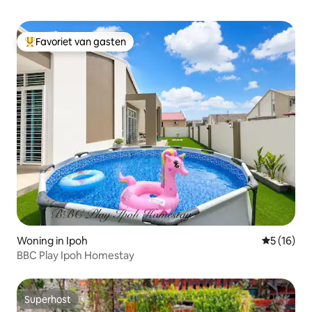
Favoriet van gasten
Topfavoriet van gasten
Woning in Ipoh
Gemiddelde
5 (16)
BBC Play Ipoh Homestay
Superhost
Superhost