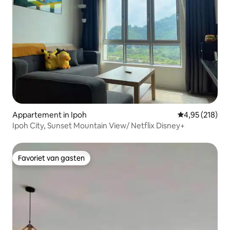
Appartement in Ipoh
Gemiddelde beo
4,95 (218)
Ipoh City, Sunset Mountain View/ Netflix Disney+
Favoriet van gasten
Favoriet van gasten