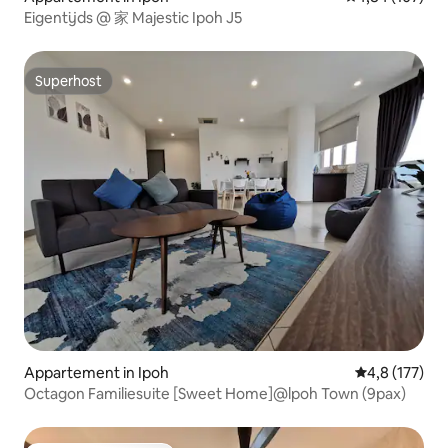
Eigentijds @ 家 Majestic Ipoh J5
Superhost
Superhost
Appartement in Ipoh
Gemiddelde be
4,8 (177)
Octagon Familiesuite [Sweet Home]@lpoh Town (9pax)