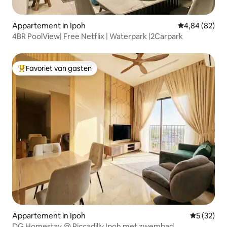
Appartement in Ipoh
Gemiddelde be
4,84 (82)
4BR PoolView| Free Netflix | Waterpark |2Carpark
Favoriet van gasten
Topfavoriet van gasten
Appartement in Ipoh
Gemiddelde
5 (32)
DG Homestay @ Piccadilly Ipoh met zwembad