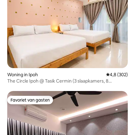
Woning in Ipoh
Gemiddelde be
4,8 (302)
The Circle Ipoh @ Tasik Cermin (3 slaapkamers, 8
personen)
Favoriet van gasten
Favoriet van gasten