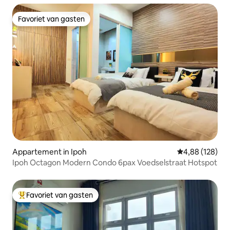
Favoriet van gasten
Favoriet van gasten
Appartement in Ipoh
Gemiddelde beo
4,88 (128)
Ipoh Octagon Modern Condo 6pax Voedselstraat Hotspot
Favoriet van gasten
Topfavoriet van gasten