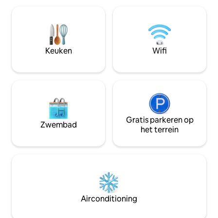
Lost World Tambun, Ipoh North South
bezienswaardighed
Exit Highway Gemakkelijk toegang tot
Poli Ungku Omar @
IPOH Old, New Town, de meeste
Cave @ 15 minute
beroemde bezienswaardigheden van
@ 25 minuten -Co
Ipoh, voedselstraten Ruime 4
minuten -Ipoh 's A
Keuken
Wifi
slaapkamers, met uitzicht op speeltuin
Starbucks & Mc D
Volledig uitgeruste keuken, wasmachine
-STRIKT 10 personen inclusief kinderen
Gratis parkeren op
Zwembad
het terrein
Airconditioning