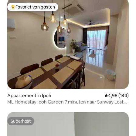
Favoriet van gasten
Topfavoriet van gasten
Appartement in Ipoh
Gemiddelde beo
4,98 (144)
ML Homestay Ipoh Garden 7 minuten naar Sunway Lost
World
Superhost
Superhost