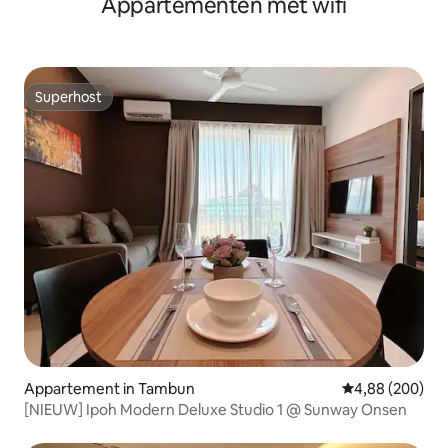
Appartementen met wifi
Superhost
Superhost
Appartement in Tambun
Gemiddelde beo
4,88 (200)
[NIEUW] Ipoh Modern Deluxe Studio 1 @ Sunway Onsen