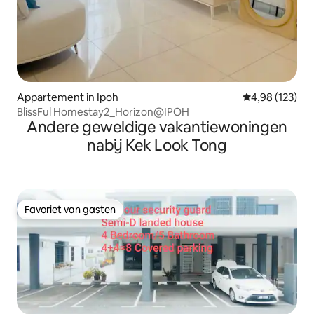
Appartement in Ipoh
Gemiddelde beo
4,98 (123)
BlissFul Homestay2_Horizon@IPOH
Andere geweldige vakantiewoningen
nabij Kek Look Tong
Favoriet van gasten
Favoriet van gasten