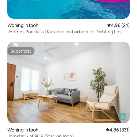
Woning in Ipoh
Gemiddelde be
4,96 (24)
i Homes Pool Villa | Karaoke en barbecue | Dicht bij Lost
World
Superhost
Superhost
Woning in Ipoh
Gemiddelde beo
4,86 (331)
Jomstay - Muji 19 (Stadion Ipoh)