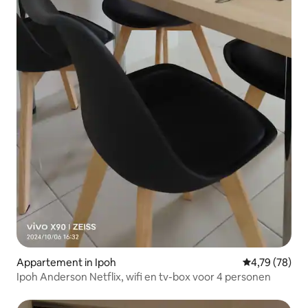
Appartement in Ipoh
Gemiddelde be
4,79 (78)
Ipoh Anderson Netflix, wifi en tv-box voor 4 personen