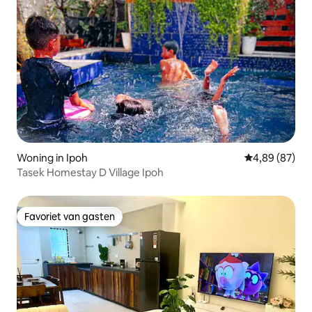
Woning in Ipoh
Gemiddelde be
4,89 (87)
Tasek Homestay D Village Ipoh
Favoriet van gasten
Favoriet van gasten