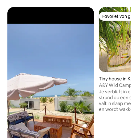
Favoriet van gas
Favoriet van gas
Tiny house in Keta
A&Y Wild Camp G
Je verblijft in een
strand op een ste
valt in slaap met 
en wordt wakker 
vissers en vrouwe
nabijgelegen put
watertanks te vul
elektriciteit, je k