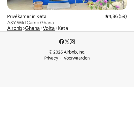
Privékamer in Keta
Gemiddelde be
4,86 (59)
A&Y Wild Camp Ghana
Airbnb
Ghana
Volta
Keta
© 2026 Airbnb, Inc.
Privacy
Voorwaarden