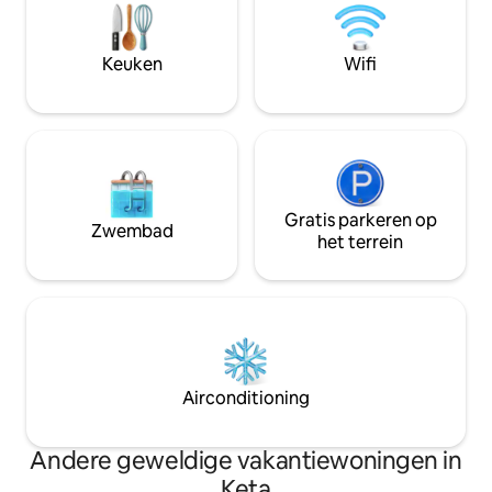
je hier nu bent voor een gezinsuitje, een
vriendenweekend of een rustig
moment voor jezelf, deze woning biedt
Keuken
Wifi
je privacy, ruimte en een plek op de
eerste rij bij de Atlantische Oceaan.
Gratis parkeren op
Zwembad
het terrein
Airconditioning
Andere geweldige vakantiewoningen in
Keta