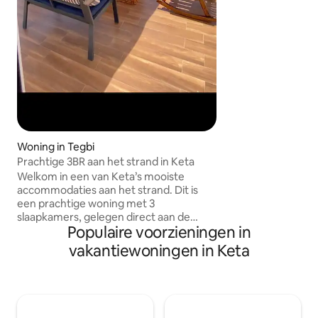
opladen in ons na
is emmerwater. Je 
vrijheid leven en z
stress en de klok 
unieke ervaring va
met de natuur en 
Woning in Tegbi
Prachtige 3BR aan het strand in Keta
Welkom in een van Keta’s mooiste
accommodaties aan het strand. Dit is
een prachtige woning met 3
slaapkamers, gelegen direct aan de
Populaire voorzieningen in
kustlijn en ontworpen voor ontspannen
ochtenden, avonden met het gouden
vakantiewoningen in Keta
uur en zorgeloze stranddagen. Vanaf
het moment dat je aankomt, is het
allemaal open lucht, zeelucht en dat
onmiddellijke gevoel van ontspanning
dat je alleen krijgt als je aan zee bent. Of