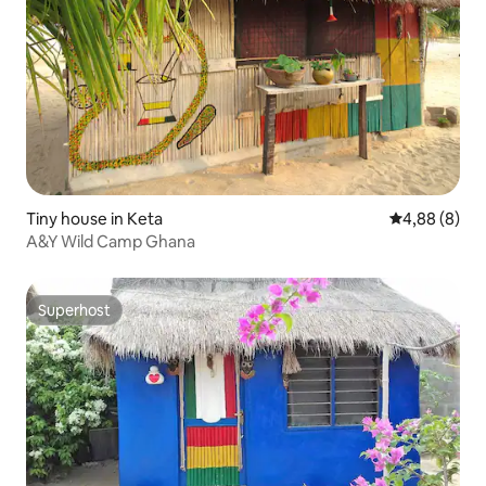
Tiny house in Keta
Gemiddelde b
4,88 (8)
A&Y Wild Camp Ghana
Superhost
Superhost