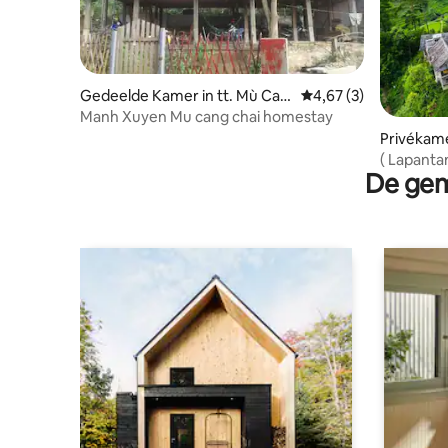
Gedeelde Kamer in tt. Mù Can
Gemiddelde beoordeli
4,67 (3)
g Chải
Manh Xuyen Mu cang chai homestay
Privékame
De gem