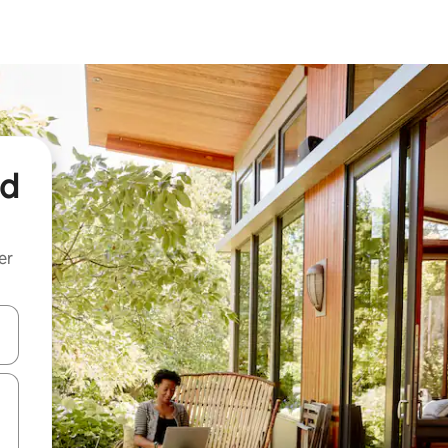
nd
er
een keuze met je de pijltjestoetsen omhoog en omlaag, óf door te tik