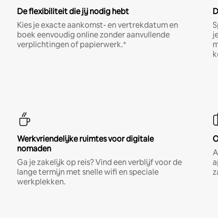
De flexibiliteit die jij nodig hebt
D
Kies je exacte aankomst- en vertrekdatum en
S
boek eenvoudig online zonder aanvullende
j
verplichtingen of papierwerk.*
m
k
Werkvriendelijke ruimtes voor digitale
O
nomaden
A
Ga je zakelijk op reis? Vind een verblijf voor de
a
lange termijn met snelle wifi en speciale
z
werkplekken.