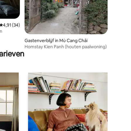
Gemiddelde beoordeling van 4,91 uit 5, 34 recensies
4,91 (34)
en
ecensies
Gastenverblijf in Mù Cang Chải
Homstay Kien Panh (houten paalwoning)
arieven