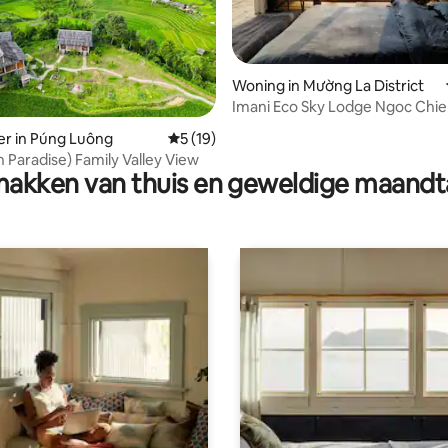
Woning in Mường La District
ng van 4,67 uit 5, 3 recensies
Imani Eco Sky Lodge Ngoc Chi
r in Púng Luông
Gemiddelde beoordeling van 5 uit 5, 19 r
5 (19)
( Lapantan Paradise) Family Valley View
akken van thuis en geweldige maandt