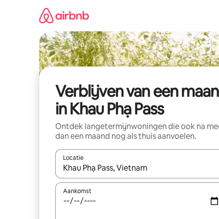
Ga
direct
naar
inhoud
Verblijven van een maa
in Khau Phạ Pass
Ontdek langetermijnwoningen die ook na me
dan een maand nog als thuis aanvoelen.
Locatie
Wanneer er suggesties beschikbaar zijn, maak je 
Aankomst