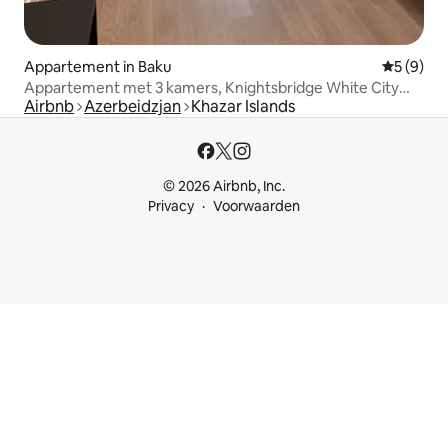
Appartement in Baku
Gemiddeld
5 (9)
Appartement met 3 kamers, Knightsbridge White City
Airbnb
Azerbeidzjan
Khazar Islands
Baku
© 2026 Airbnb, Inc.
Privacy
Voorwaarden