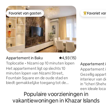
Favoriet van gasten
Favoriet van g
Favoriet van gasten
Topfavoriet van 
Appartement in Baku
Gemiddelde beoordeling van 4,9
4,93 (15)
Toplocatie • Nizami op 10 minuten lopen
Appartement in B
Het appartement ligt op slechts 10
Appartement in «Oude 
minuten lopen van Nizami Street,
van Bakoe)
Gezellig appartem
Fountain Square en de oude stad en
interieur van de h
biedt gemakkelijke toegang tot de
in "Icheri Sheher
beste bezienswaardigheden,
een ideale locatie
restaurants en cafés van Bakoe. Gasten
Populaire voorzieningen in
metrostation "Iche
kunnen 24/7 zelf inchecken en hebben
"Trade" (Nizami), 
vakantiewoningen in Khazar Islands
de beschikking over snelle glasvezel-
"Seaside Boulevar
wifi, een volledig uitgeruste keuken en
stappen afstand v
gezinsvriendelijke voorzieningen. Gratis