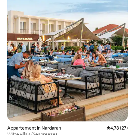
Appartement in Nardaran
Gemiddelde be
4,78 (27)
Witte villa's (Seabreeze)