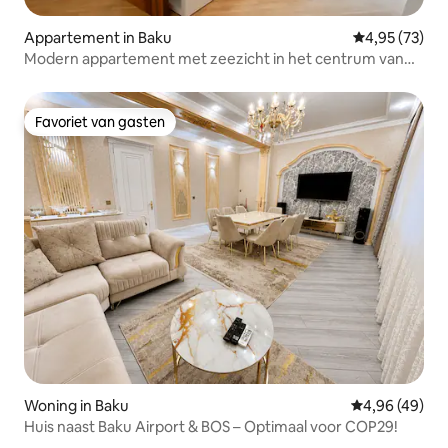
Appartement in Baku
Gemiddelde be
4,95 (73)
Modern appartement met zeezicht in het centrum van
de stad
Favoriet van gasten
Favoriet van gasten
Woning in Baku
Gemiddelde be
4,96 (49)
Huis naast Baku Airport & BOS – Optimaal voor COP29!