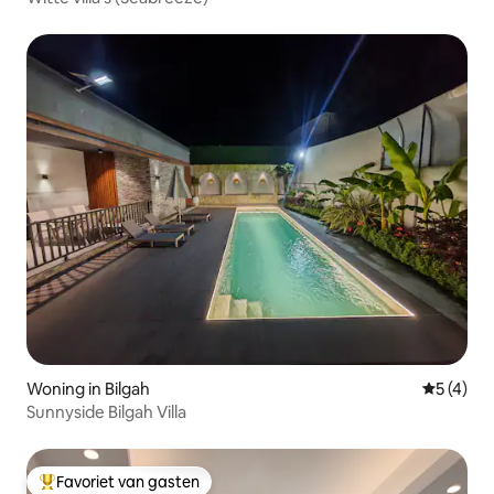
Woning in Bilgah
Gemiddeld
5 (4)
Sunnyside Bilgah Villa
Favoriet van gasten
Topfavoriet van gasten