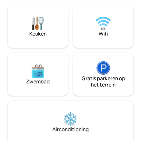
bezienswaardighe
en betaalde parkeermogelijkheden zijn
Tower", op loopaf
beschikbaar. Afhankelijk van
bezienswaardighe
beschikbaarheid is vroeg inchecken en
"Shirvanshahs Pala
laat uitchecken mogelijk. Lees de
Square", "Museum 
volledige advertentiebeschrijving
winkels met souve
Keuken
Wifi
zorgvuldig door voordat je boekt.
nationale en Euro
Gratis parkeren op
Zwembad
het terrein
Airconditioning