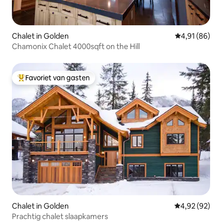
Chalet in Golden
Gemiddelde be
4,91 (86)
Chamonix Chalet 4000sqft on the Hill
Favoriet van gasten
Topfavoriet van gasten
Chalet in Golden
Gemiddelde be
4,92 (92)
Prachtig chalet slaapkamers