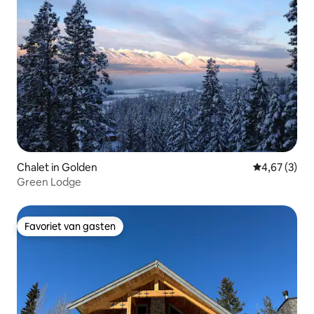
Chalet in Golden
Gemiddelde b
4,67 (3)
Green Lodge
Favoriet van gasten
Favoriet van gasten