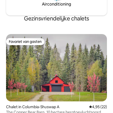
Airconditioning
Gezinsvriendelijke chalets
Favoriet van gasten
Favoriet van gasten
Chalet in Columbia-Shuswap A
Gemiddelde be
4,95 (22)
The Copper Bear Barn, 10 hectare bergtoevluchtsoord