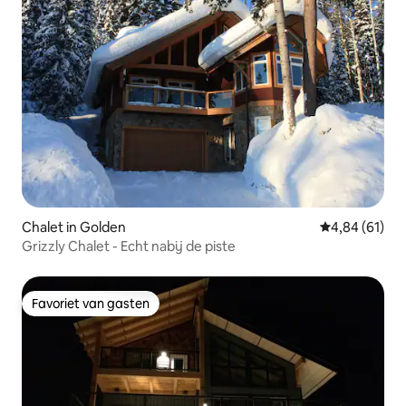
Chalet in Golden
Gemiddelde be
4,84 (61)
Grizzly Chalet - Echt nabij de piste
Favoriet van gasten
Favoriet van gasten