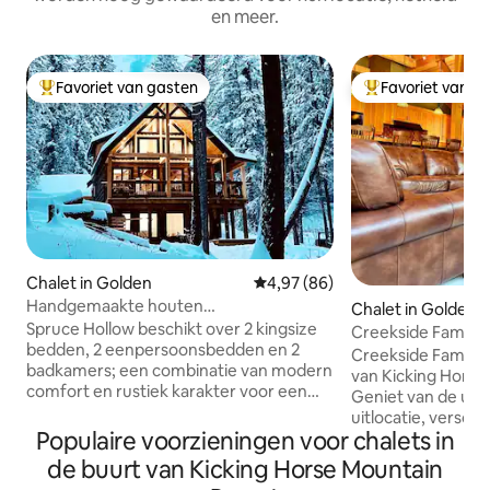
en meer.
Favoriet van gasten
Favoriet van g
Topfavoriet van gasten
Topfavoriet van 
Chalet in Golden
Gemiddelde beoordeling van 4,9
4,97 (86)
Handgemaakte houten
Chalet in Golden
lodge/bubbelbad en vlakbij Skybridge
Spruce Hollow beschikt over 2 kingsize
Creekside Family H
bedden, 2 eenpersoonsbedden en 2
met jacuzzi
Creekside Family H
badkamers; een combinatie van modern
van Kicking Horse
comfort en rustiek karakter voor een
Geniet van de uits
bergverblijf omgeven door de
uitlocatie, verscho
schoonheid van de natuur. Een
Populaire voorzieningen voor chalets in
rustige, gezinsvriende
bubbelbad onder de bomen en de
de achterdeur dire
de buurt van Kicking Horse Mountain
sterren, een buitenvuurplaats omringd
fietspaden op of 