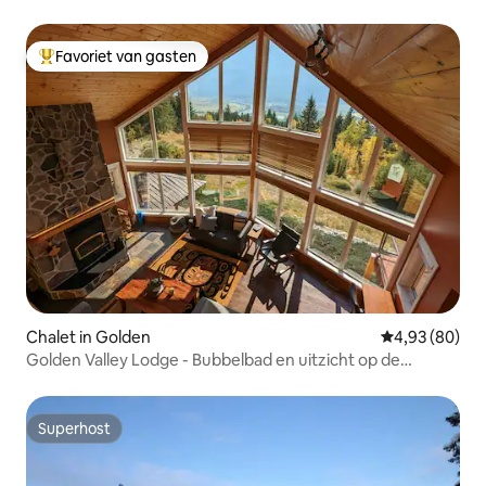
Favoriet van gasten
Topfavoriet van gasten
Chalet in Golden
Gemiddelde be
4,93 (80)
Golden Valley Lodge - Bubbelbad en uitzicht op de
Columbia River
Superhost
Superhost