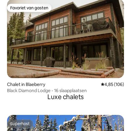
Favoriet van gasten
Favoriet van gasten
Chalet in Blaeberry
Gemiddelde beo
4,85 (106)
Black Diamond Lodge - 16 slaapplaatsen
Luxe chalets
Superhost
Superhost