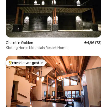
Chalet in Golden
Gemiddelde be
4,96 (73)
Kicking Horse Mountain Resort Home
Favoriet van gasten
Topfavoriet van gasten