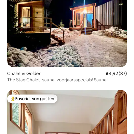
Chalet in Golden
Gemiddelde be
4,92 (87)
The Stag Chalet, sauna, voorjaarsspecials! Sauna!
Favoriet van gasten
Topfavoriet van gasten