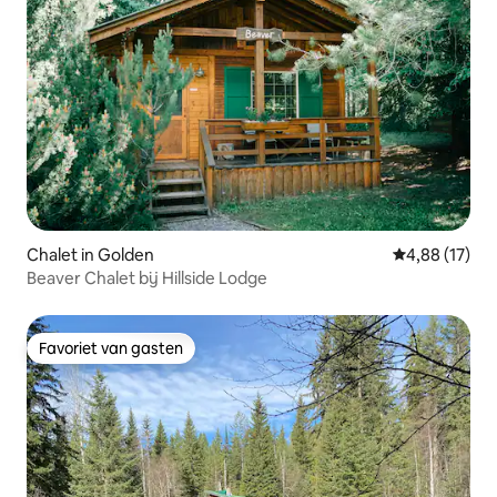
Chalet in Golden
Gemiddelde be
4,88 (17)
Beaver Chalet bij Hillside Lodge
Favoriet van gasten
Favoriet van gasten