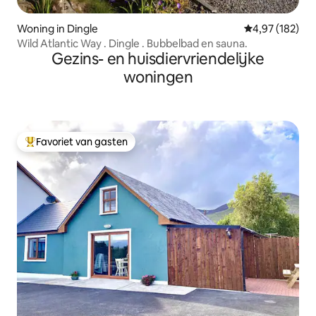
Woning in Dingle
Gemiddelde beo
4,97 (182)
Wild Atlantic Way . Dingle . Bubbelbad en sauna.
Gezins- en huisdiervriendelijke
woningen
Favoriet van gasten
Topfavoriet van gasten