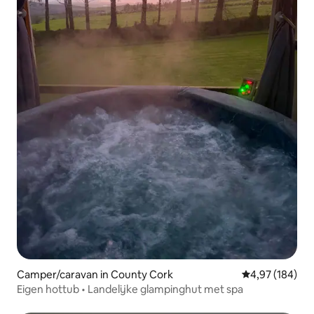
Camper/caravan in County Cork
Gemiddelde beo
4,97 (184)
Eigen hottub • Landelijke glampinghut met spa