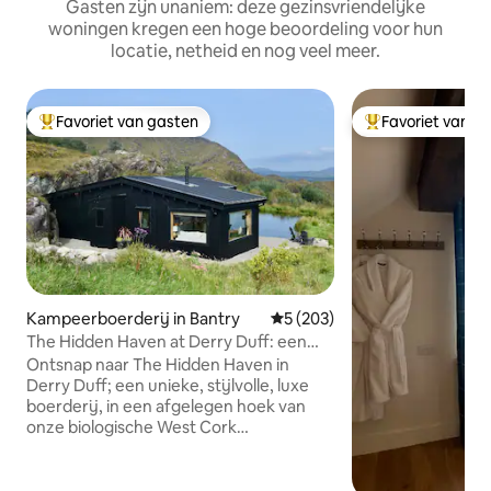
Gasten zijn unaniem: deze gezinsvriendelijke
woningen kregen een hoge beoordeling voor hun
locatie, netheid en nog veel meer.
Favoriet van gasten
Favoriet van g
Topfavoriet van gasten
Topfavoriet van 
Kampeerboerderij in Bantry
Gemiddelde beoordeling van 5
5 (203)
The Hidden Haven at Derry Duff: een
romantisch toevluchtsoord
Ontsnap naar The Hidden Haven in
Derry Duff; een unieke, stijlvolle, luxe
boerderij, in een afgelegen hoek van
onze biologische West Cork
heuvelboerderij, op slechts 20 minuten
van Bantry en Glengarriff. We hebben
deze boetiek, eco-retraite ontworpen