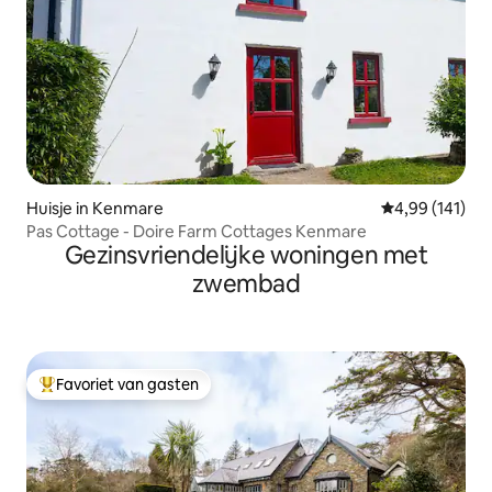
Huisje in Kenmare
Gemiddelde beo
4,99 (141)
Pas Cottage - Doire Farm Cottages Kenmare
Gezinsvriendelijke woningen met
zwembad
Favoriet van gasten
Topfavoriet van gasten