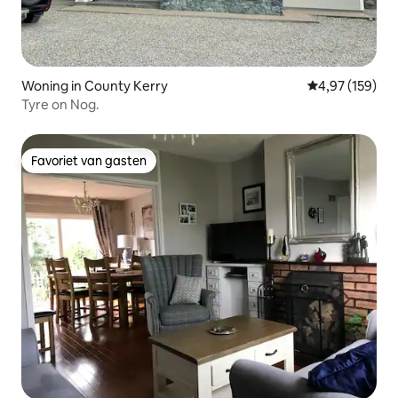
Woning in County Kerry
Gemiddelde beo
4,97 (159)
Tyre on Nog.
Favoriet van gasten
Favoriet van gasten