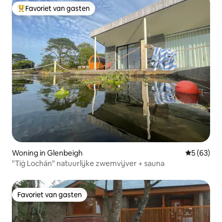
Favoriet van gasten
Topfavoriet van gasten
Woning in Glenbeigh
Gemiddelde
5 (63)
"Tiġ Lochán" natuurlijke zwemvijver + sauna
Favoriet van gasten
Favoriet van gasten