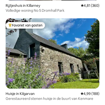
Rijtjeshuis in Killarney
Gemiddelde beo
4,81 (360)
Volledige woning No 5 Dromhall Park
Favoriet van gasten
Topfavoriet van gasten
Huisje in Kilgarvan
Gemiddelde beo
4,99 (188)
Gerestaureerd stenen huisje in de buurt van Kenmare