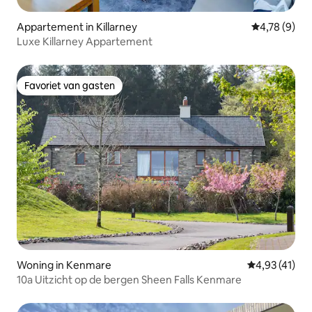
Appartement in Killarney
Gemiddelde b
4,78 (9)
Luxe Killarney Appartement
Favoriet van gasten
Favoriet van gasten
Woning in Kenmare
Gemiddelde be
4,93 (41)
10a Uitzicht op de bergen Sheen Falls Kenmare