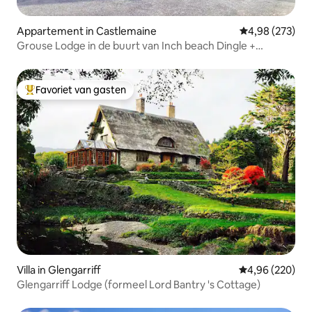
Appartement in Castlemaine
Gemiddelde beo
4,98 (273)
Grouse Lodge in de buurt van Inch beach Dingle +
Killarney
Favoriet van gasten
Topfavoriet van gasten
Villa in Glengarriff
Gemiddelde beo
4,96 (220)
Glengarriff Lodge (formeel Lord Bantry 's Cottage)