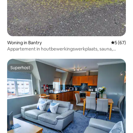
Woning in Bantry
Gemiddelde
5 (67)
Appartement in houtbewerkingswerkplaats, sauna,
zwembad, vuurplaats
Superhost
Superhost