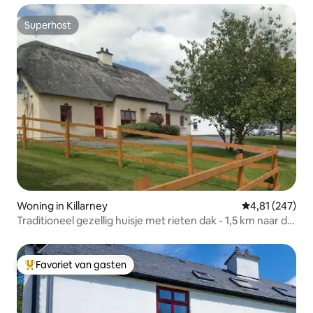
Superhost
Superhost
Woning in Killarney
Gemiddelde beo
4,81 (247)
Traditioneel gezellig huisje met rieten dak - 1,5 km naar de
stad
Favoriet van gasten
Topfavoriet van gasten