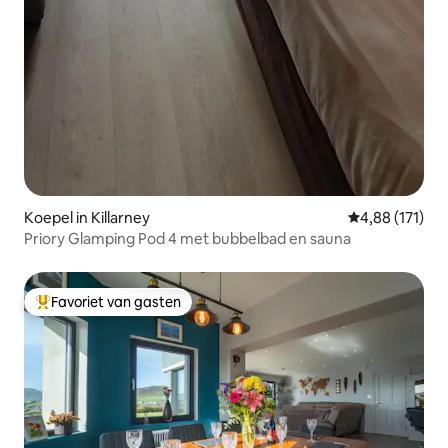
Koepel in Killarney
Gemiddelde beo
4,88 (171)
Priory Glamping Pod 4 met bubbelbad en sauna
Favoriet van gasten
Topfavoriet van gasten