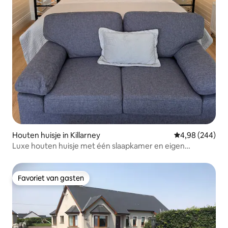
Houten huisje in Killarney
Gemiddelde beo
4,98 (244)
Luxe houten huisje met één slaapkamer en eigen
bubbelbad
Favoriet van gasten
Favoriet van gasten