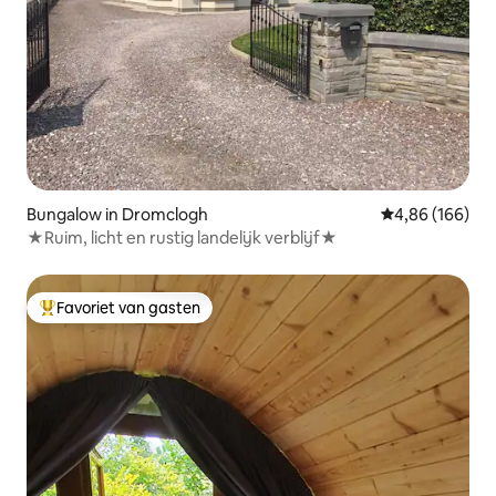
Bungalow in Dromclogh
Gemiddelde beo
4,86 (166)
★Ruim, licht en rustig landelijk verblijf★
Favoriet van gasten
Topfavoriet van gasten