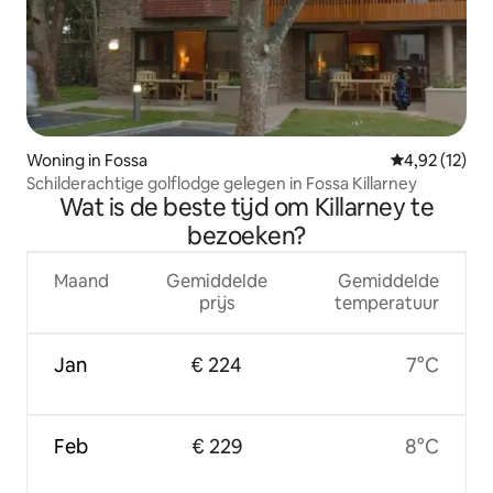
Woning in Fossa
Gemiddelde be
4,92 (12)
Schilderachtige golflodge gelegen in Fossa Killarney
Wat is de beste tijd om Killarney te
bezoeken?
Maand
Gemiddelde
Gemiddelde
prijs
temperatuur
Jan
€ 224
7°C
Feb
€ 229
8°C