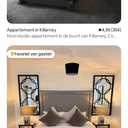
Appartement in Killarney
Gemiddelde beo
4,95 (354)
Mooi studio-appartement in de buurt van Killarney, Co
Kerry
Favoriet van gasten
Topfavoriet van gasten