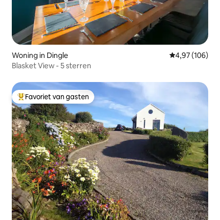
Woning in Dingle
Gemiddelde beo
4,97 (106)
Blasket View - 5 sterren
Favoriet van gasten
Topfavoriet van gasten