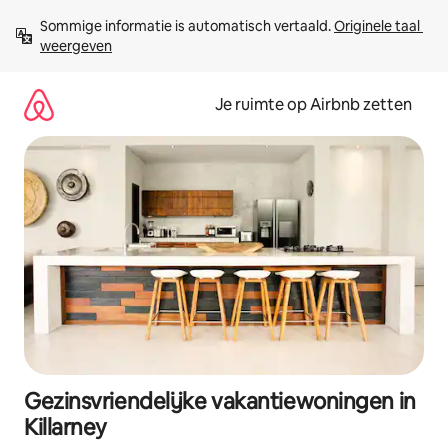
Ga
Sommige informatie is automatisch vertaald. 
Originele taal 
direct
weergeven
naar
inhoud
Je ruimte op Airbnb zetten
Gezinsvriendelijke vakantiewoningen in
Killarney