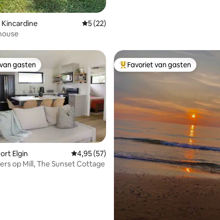
 Kincardine
Gemiddelde beoordeling van 5 uit 5, 22 r
5 (22)
house
 van gasten
Favoriet van gasten
 van gasten
Topfavoriet van gasten
Port Elgin
Gemiddelde beoordeling van 4,95 uit 5, 57 r
4,95 (57)
s op Mill, The Sunset Cottage
g van 4,9 uit 5, 84 recensies