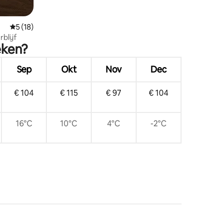
Gemiddelde beoordeling van 5 uit 5, 18 recensies
5 (18)
verblijf
eken?
Sep
Okt
Nov
Dec
€ 104
€ 115
€ 97
€ 104
16°C
10°C
4°C
-2°C