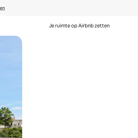
ven
Je ruimte op Airbnb zetten
ken of swipen.