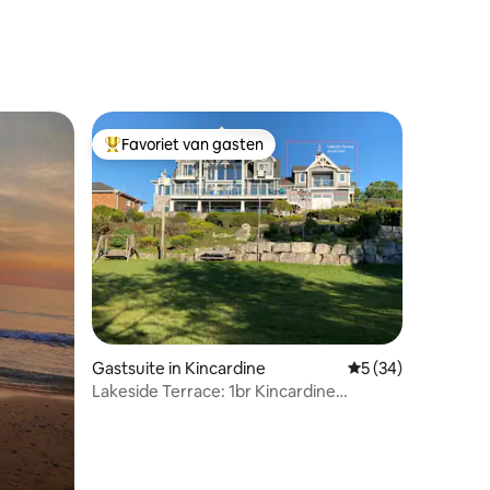
ecensies
Favoriet van gasten
Topfavoriet van gasten
ecensies
Gastsuite in Kincardine
Gemiddelde beoorde
5 (34)
Lakeside Terrace: 1br Kincardine
Waterfront Suite