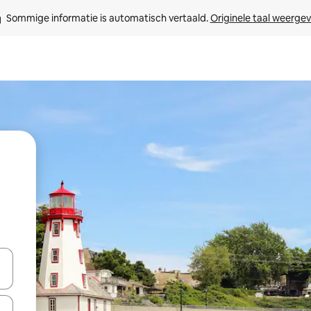
Sommige informatie is automatisch vertaald. 
Originele taal weerge
een keuze met je de pijltjestoetsen omhoog en omlaag, óf door te tik