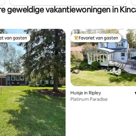
e geweldige vakantiewoningen in Kinc
iet van gasten
Favoriet van gasten
iet van gasten
Topfavoriet van gasten
 van 4,92 uit 5, 36 recensies
Huisje in Ripley
Platinum Paradise