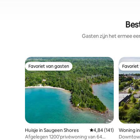
Bes
Gasten zijn het ermee e
Favoriet van gasten
Favoriet
Favoriet van gasten
Favoriet
Huisje in Saugeen Shores
Gemiddelde beoordeling
4,84 (141)
Woning in
Afgelegen 1200'privéwoning van 64
Downtown