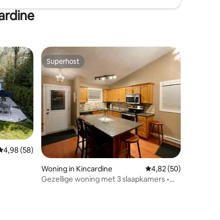
ardine
Superhost
Superhost
Gemiddelde beoordeling van 4,98 uit 5, 58 recensies
4,98 (58)
Woning in Kincardine
Gemiddelde beoordelin
4,82 (50)
Gezellige woning met 3 slaapkamers •
Dichtbij het strand en het centrum