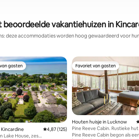
t beoordeelde vakantiehuizen in Kincar
ens: deze accommodaties worden hoog gewaardeerd voor hun l
 van gasten
Favoriet van gasten
 van gasten
Favoriet van gasten
Houten huisje in Lucknow
G
Pine Reeve Cabin. Rustieke hut 
 van 4,84 uit 5, 141 recensies
 Kincardine
Gemiddelde beoordeling van 4,87 uit 5, 125 r
4,87 (125)
bos.
Pine Reeve Cabin begon als ee
 Lake House, zes