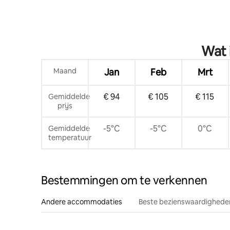
Privétoevluchtsoord in het centrum
Wat 
Maand
Jan
Feb
Mrt
€ 94
€ 105
€ 115
Gemiddelde
prijs
-5°C
-5°C
0°C
Gemiddelde
temperatuur
Bestemmingen om te verkennen
Andere accommodaties
Beste bezienswaardigheden