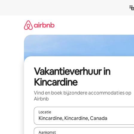
Ga
direct
naar
inhoud
Vakantieverhuur in
Kincardine
Vind en boek bijzondere accommodaties op
Airbnb
Locatie
Wanneer er suggesties beschikbaar zijn, maak je 
Aankomst