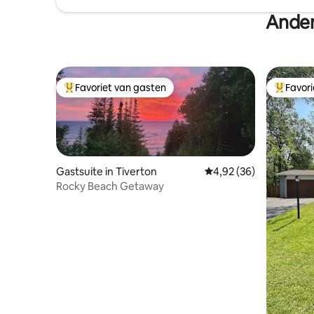
Ander
Favoriet van gasten
Favor
Topfavoriet van gasten
Topfavor
Gastsuite in Tiverton
Gemiddelde beoordeling
4,92 (36)
Rocky Beach Getaway