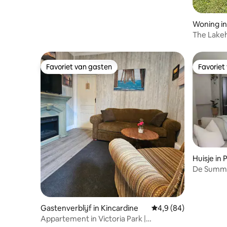
Woning in
The Lake
Favoriet van gasten
Favoriet
Favoriet van gasten
Favoriet
Huisje in 
De Summer
Gastenverblijf in Kincardine
Gemiddelde beoordelin
4,9 (84)
Appartement in Victoria Park |