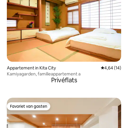
Appartement in Kita City
Gemiddelde be
4,64 (14)
Kamiyagarden, familieappartement a
Privéflats
Favoriet van gasten
Favoriet van gasten