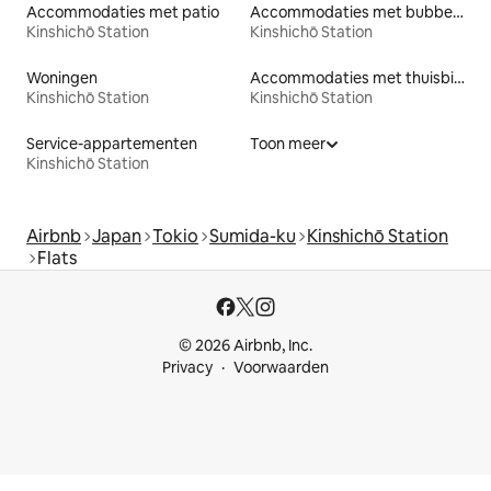
Accommodaties met patio
Accommodaties met bubbelbad
Kinshichō Station
Kinshichō Station
Woningen
Accommodaties met thuisbioscoop
Kinshichō Station
Kinshichō Station
Service-appartementen
Toon meer
Kinshichō Station
Airbnb
Japan
Tokio
Sumida-ku
Kinshichō Station
Flats
© 2026 Airbnb, Inc.
Privacy
Voorwaarden