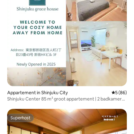
Appartement in Shinjuku City
Gemiddelde
5 (86)
Shinjuku Center 85 m² groot appartement | 2 badkamers
met bad | 2 toiletten | Geschikt voor gezinnen en groepen
| Eigen lift | Dichtstbijzijnde station op 2 minuten lopen |
Bagage-opslag
Superhost
Superhost