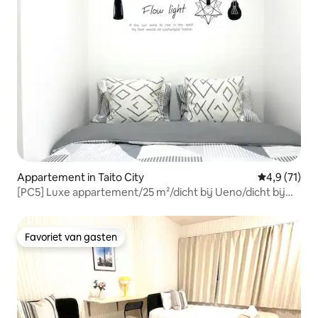
Appartement in Taito City
Gemiddelde b
4,9 (71)
[PC5] Luxe appartement/25 m²/dicht bij Ueno/dicht bij
metrostation/directe verbinding met luchthaven/directe
verbinding met Ginza, Shibuya en Tokyo Tower/snelle
wifi/lift aanwezig
Favoriet van gasten
Favoriet van gasten