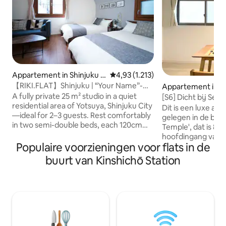
Appartement in Shinjuku C
Gemiddelde beoordeling van 4,93 u
4,93 (1.213)
ity
【RIKI.FLAT】Shinjuku | “Your Name”-
Appartement in Ta
trap in 20 ...
A fully private 25 m² studio in a quiet
[S6] Dicht bij Seng
residential area of Yotsuya, Shinjuku City
minuut naar metro
Dit is een luxe a
—ideal for 2–3 guests. Rest comfortably
appartement / 42 m
gelegen in de buu
in two semi-double beds, each 120cm
woning / Directe 
Temple', dat is 8 
wide and frequently praised by our
Ginza, Shibuya en 
hoofdingang van 
guests. (For a third guest, one additional
Populaire voorzieningen voor flats in de
wifi
minuut naar het di
Japanese-style futon set can be
metrostation [Taw
buurt van Kinshichō Station
prepared upon request.) Blackout
uur per dag supe
curtains keep the room dark, while a
supermarkten,
completely silent fridge helps maintain
zelfbedieningswas
the peaceful atmosphere throughout
buurt van de home
the night. A comfortable sofa provides a
leven is zeer gesc
separate place to relax, read, or plan
voor een lange en
your next day. From the window, you
verblijven. De kamer is vol ruimte, met 2