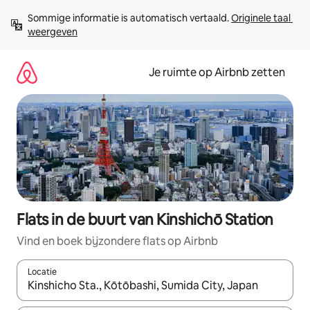
Ga
Sommige informatie is automatisch vertaald. 
Originele taal 
direct
weergeven
naar
inhoud
Je ruimte op Airbnb zetten
Flats in de buurt van Kinshichō Station
Vind en boek bijzondere flats op Airbnb
Locatie
Wanneer er suggesties beschikbaar zijn, maak je een keuze met