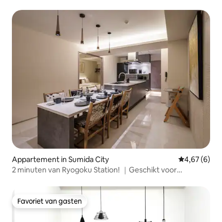
Appartement in Sumida City
Gemiddelde b
4,67 (6)
2 minuten van Ryogoku Station! ｜Geschikt voor
meidenavonden｜Volledig uitgerust met EV｜Elke kamer
voor maximaal 10 personen・2 woonkamers, 1 eetkamer
en 1 woonkamer・2 toiletten・2 douches,【...
Favoriet van gasten
Favoriet van gasten