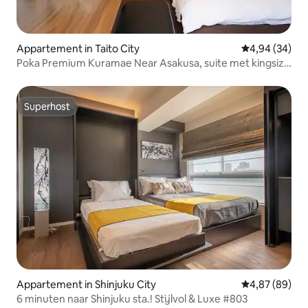
Appartement in Taito City
Gemiddelde be
4,94 (34)
Poka Premium Kuramae Near Asakusa, suite met kingsize
bed
Superhost
Superhost
Appartement in Shinjuku City
Gemiddelde be
4,87 (89)
6 minuten naar Shinjuku sta.! Stijlvol & Luxe #803