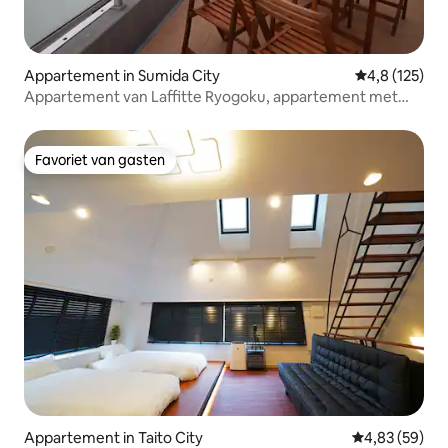
Appartement in Sumida City
Gemiddelde be
4,8 (125)
Appartement van Laffitte Ryogoku, appartement met
een tweepersoonsbed en een eenpersoonsbed
Favoriet van gasten
Favoriet van gasten
Appartement in Taito City
Gemiddelde be
4,83 (59)