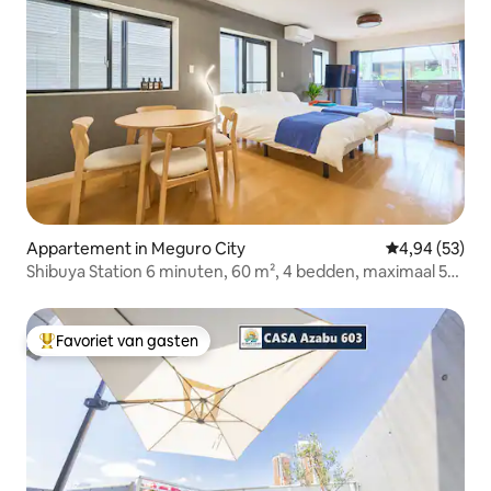
Appartement in Meguro City
Gemiddelde be
4,94 (53)
Shibuya Station 6 minuten, 60 m², 4 bedden, maximaal 5
personen, Yutenji Station 1 minuut lopen, suitekamer,
privéterras, begane grond
Favoriet van gasten
Topfavoriet van gasten