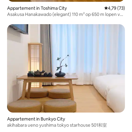
Appartement in Toshima City
Gemiddelde be
4,79 (73)
Asakusa Hanakawado (elegant) 110 m² op 650 m lopen van
Ikebukuro
Appartement in Bunkyo City
akihabara ueno yushima tokyo starhouse 501和室