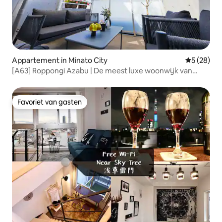
Appartement in Minato City
Gemiddelde
5 (28)
[A63] Roppongi Azabu | De meest luxe woonwijk van
Japan | Penthouse met terras 55 m² | Uitzicht op de Tokyo
Tower | 5.
Favoriet van gasten
Favoriet van gasten