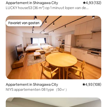
Appartement in Shinagawa City
Gemiddelde beo
4,93 (132)
LUCKY house53 (36 m²) op 1 minuut lopen van de
westelijke uitgang van JR Meguro Station
Favoriet van gasten
Favoriet van gasten
Appartement in Shinagawa City
Gemiddelde beo
4,93 (108)
NIYS appartementen 08 type（50㎡）