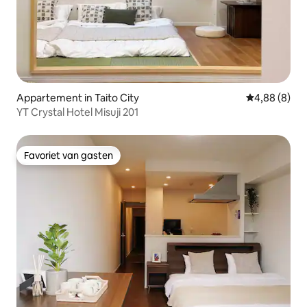
Appartement in Taito City
Gemiddelde b
4,88 (8)
YT Crystal Hotel Misuji 201
Favoriet van gasten
Favoriet van gasten