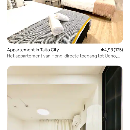
Appartement in Taito City
Gemiddelde beo
4,93 (125)
Het appartement van Hong, directe toegang tot Ueno,
Akihabara, Ginza en Asakusa, appartement voor drie
personen, 1 verdieping