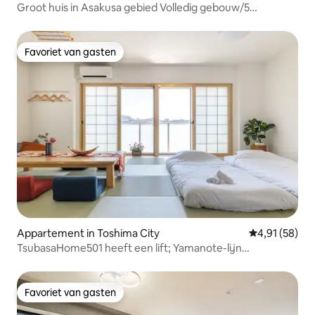
Groot huis in Asakusa gebied Volledig gebouw/5
verdiepingen
Favoriet van gasten
Favoriet van gasten
Appartement in Toshima City
Gemiddelde be
4,91 (58)
TsubasaHome501 heeft een lift; Yamanote-lijn
rechtstreeks naar
Tokio/Ikebukuro/Shinjuku/Ueno/Shibuya/Rokugien
kersenbloesem en herfstkleuren en warmwaterbronnen
Favoriet van gasten
Favoriet van gasten