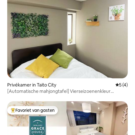
Privékamer in Taito City
Gemiddeld
5 (4)
[Automatische mahjongtafel] Vierseizoenenkleur
Asakusa Inn 2e verdieping Momo (privé badkamer en
toilet aparte ingang)
Favoriet van gasten
Topfavoriet van gasten