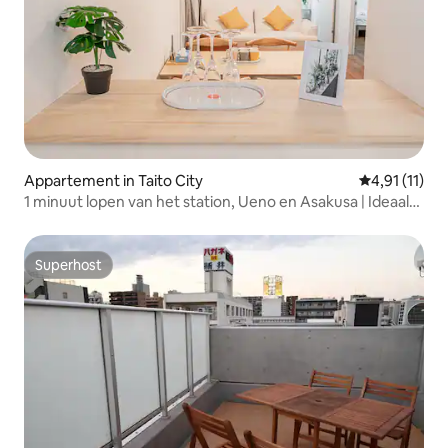
Appartement in Taito City
Gemiddelde b
4,91 (11)
1 minuut lopen van het station, Ueno en Asakusa | Ideaal
voor gezinnen! Maximaal 6 personen | 3LDK [401]
Superhost
Superhost