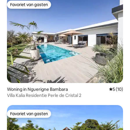
Favoriet van gasten
Favoriet van gasten
Woning in Nguerigne Bambara
Gemiddelde
5 (10)
Villa Kalia Residentie Perle de Cristal 2
Favoriet van gasten
Favoriet van gasten