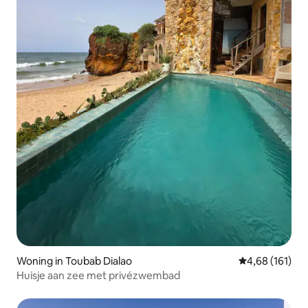
Woning in Toubab Dialao
Gemiddelde beo
4,68 (161)
Huisje aan zee met privézwembad