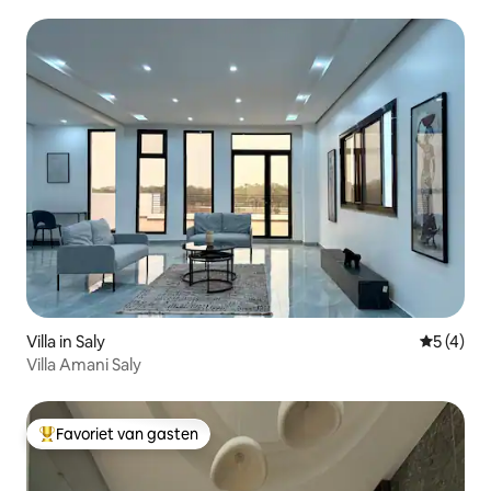
Villa in Saly
Gemiddeld
5 (4)
Villa Amani Saly
Favoriet van gasten
Topfavoriet van gasten