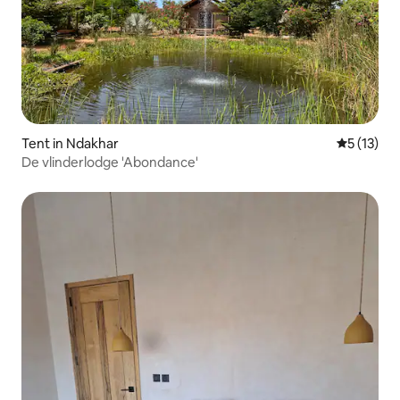
Tent in Ndakhar
Gemiddelde
5 (13)
De vlinderlodge 'Abondance'