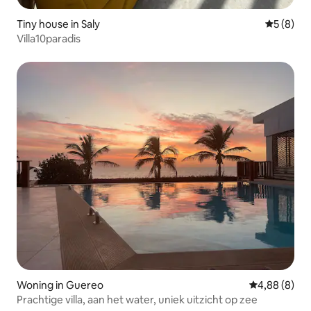
Tiny house in Saly
Gemiddeld
5 (8)
Villa10paradis
Woning in Guereo
Gemiddelde b
4,88 (8)
Prachtige villa, aan het water, uniek uitzicht op zee