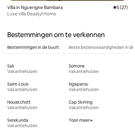
Villa in Nguerigne Bambara
Gemiddelde
5 (27)
Luxe villa Deastyl Home
Bestemmingen om te verkennen
Bestemmingen in de buurt
Beste bezienswaardigheden in de
Sali
Somone
Vakantiehuizen
Vakantiehuizen
Saint-Louis
Ngaparou
Vakantiehuizen
Vakantiehuizen
Nouakchott
Cap Skirring
Vakantiehuizen
Vakantiehuizen
Serekunda
Toon meer
Vakantiehuizen