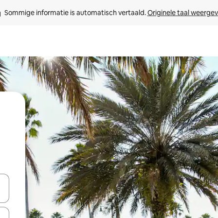
Sommige informatie is automatisch vertaald. 
Originele taal weerge
een keuze met je de pijltjestoetsen omhoog en omlaag, óf door te tik