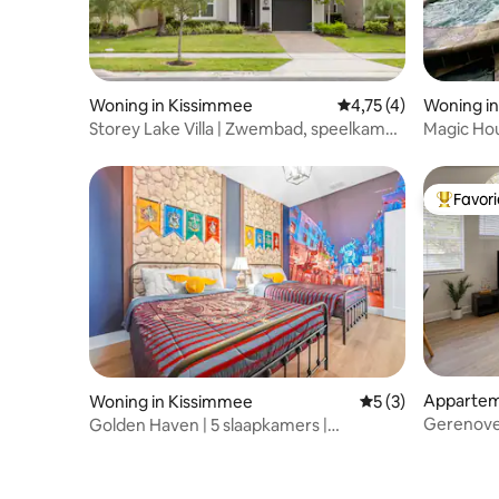
Woning in Kissimmee
Gemiddelde beoordeli
4,75 (4)
Woning i
Storey Lake Villa | Zwembad, speelkamer,
Magic Hou
geschikt voor 14 personen
Disney 14
Favor
Topfavor
Appartem
Woning in Kissimmee
Gemiddelde beoord
5 (3)
Gerenove
Golden Haven | 5 slaapkamers |
Disney • 
Zwembad | 12 minuten naar Disney