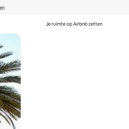
ven
Je ruimte op Airbnb zetten
ken of swipen.