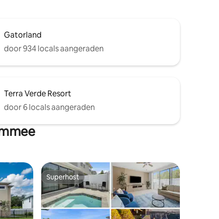
Gatorland
door 934 locals aangeraden
Terra Verde Resort
door 6 locals aangeraden
simmee
Superhost
Superhost