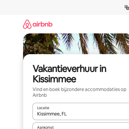
Ga
direct
naar
inhoud
Vakantieverhuur in
Kissimmee
Vind en boek bijzondere accommodaties op
Airbnb
Locatie
Wanneer er suggesties beschikbaar zijn, maak je 
Aankomst