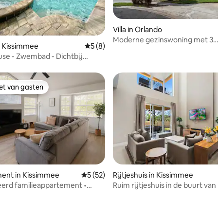
Villa in Orlando
Moderne gezinswoning met 3
ng van 4,75 uit 5, 4 recensies
n Kissimmee
Gemiddelde beoordeling van 5 uit 5, 8 r
5 (8)
slaapkamers in de buurt van wi
se - Zwembad - Dichtbij
Disney
+
iet van gasten
iet van gasten
ent in Kissimmee
Gemiddelde beoordeling van 5 uit 5, 52 r
5 (52)
Rijtjeshuis in Kissimmee
eling van 5 uit 5, 3 recensies
erd familieappartement •
Ruim rijtjeshuis in de buurt van
Gratis parkeren
met patio