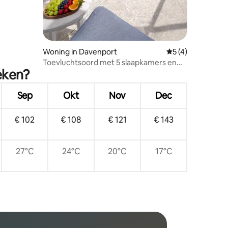
Woning in Davenport
Gemiddelde beoord
5 (4)
Toevluchtsoord met 5 slaapkamers en
eken?
privézwembad | Geen buren aan de
achterkant
Sep
Okt
Nov
Dec
€ 102
€ 108
€ 121
€ 143
27°C
24°C
20°C
17°C