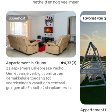
netheid en nog veel meer.
Superhost
Favoriet van gas
Superhost
Favoriet van gas
Appartement in Kisumu
Gemiddelde beoordeling van 4,
4,33 (3)
2 slaapkamers Lakebreeze Pacho
homestay
Geniet van je verblijf, comfort en
gemakkelijke toegang tot
voorzieningen vanuit een centraal
gelegen alle En-suite 2 slaapkamers in
Milimani kisumu in een serene omgeving
bij Lakebreeze Apartments on Ring
Road , 3min van CBD, winkelcentra,
openluchtmarkt, banken, museum, 7
Appartement in K
min rijden naar kisumu International