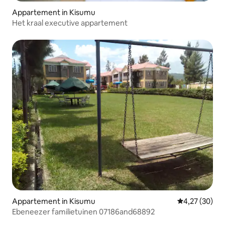
Appartement in Kisumu
Het kraal executive appartement
Appartement in Kisumu
Gemiddelde be
4,27 (30)
Ebeneezer familietuinen 07186and68892