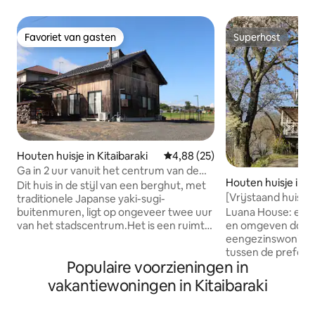
Favoriet van gasten
Superhost
Favoriet van gasten
Superhost
Houten huisje in Kitaibaraki
Gemiddelde beoordeling van 4,8
4,88 (25)
Ga in 2 uur vanuit het centrum van de
Houten huisje in 
stad naar het zomerresort in Kanto!
Dit huis in de stijl van een berghut, met
Geheime basis voor volwassenen
[Vrijstaand huis i
traditionele Japanse yaki-sugi-
"KamisodaBase"
aan de rivier –
buitenmuren, ligt op ongeveer twee uur
Luana House: een b
BBQ/buitenbad/h
van het stadscentrum.Het is een ruimte
en omgeven door natuur Ee
als een 'geheime basis voor
eengezinswoning 
volwassenen' waar je kunt ontspannen
tussen de prefect
Populaire voorzieningen in
op het platteland met het geluid van
Tochigi, ongeveer
tjilpende vogels.Het gebouw heeft een
Je kunt hier geni
vakantiewoningen in Kitaibaraki
woon-/eetkamer met houten pilaren en
tijd, net alsof je 
een atrium, een houtkachel en een
bent gekomen. Vissen is het hele jaar