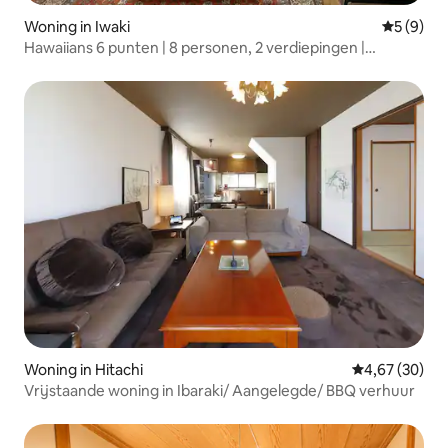
Woning in Iwaki
Gemiddeld
5 (9)
Hawaiians 6 punten | 8 personen, 2 verdiepingen |
Parkeerplaats voor 2 auto's naast elkaar | Geschikt voor
gezinnen met kinderen | Geschikt voor familiereizen en 3
generaties
Woning in Hitachi
Gemiddelde be
4,67 (30)
Vrijstaande woning in Ibaraki/ Aangelegde/ BBQ verhuur