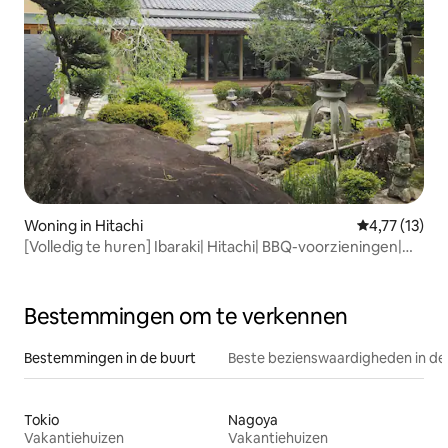
Woning in Hitachi
Gemiddelde be
4,77 (13)
[Volledig te huren] Ibaraki| Hitachi| BBQ-voorzieningen|
Sauna en openluchtbad| 10 minuten naar de zee| Prachtig
uitzicht | Wajuku EIZAN
Bestemmingen om te verkennen
Bestemmingen in de buurt
Beste bezienswaardigheden in de
Tokio
Nagoya
Vakantiehuizen
Vakantiehuizen