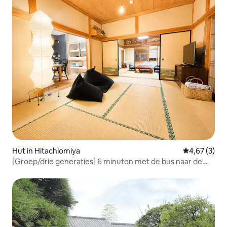
Hut in Hitachiomiya
Gemiddelde b
4,67 (3)
[Groep/drie generaties] 6 minuten met de bus naar de
warmwaterbron, veel parkeerplaatsen langs de weg, je
kunt je eigen barbecue meenemen. Als je 〇〇 bent, wil je
hier overnachten! Neem contact op