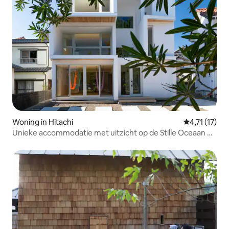
Woning in Hitachi
Gemiddelde b
4,71 (17)
Unieke accommodatie met uitzicht op de Stille Oceaan en
de vuurtoren, gelegen tegenover een park