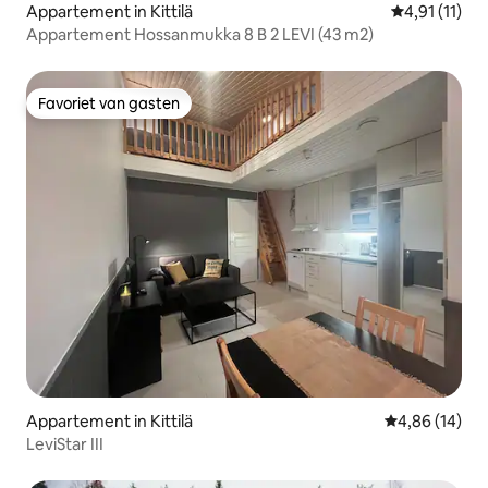
Appartement in Kittilä
Gemiddelde b
4,91 (11)
Appartement Hossanmukka 8 B 2 LEVI (43 m2)
Favoriet van gasten
Favoriet van gasten
Appartement in Kittilä
Gemiddelde be
4,86 (14)
LeviStar III