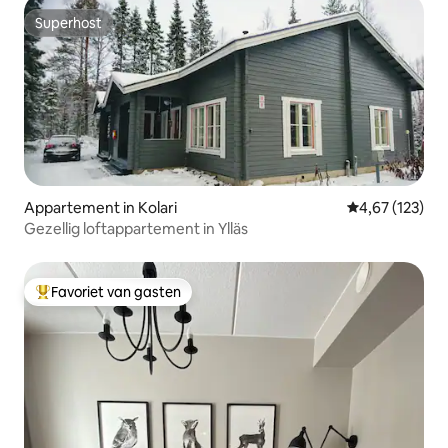
Superhost
Superhost
Appartement in Kolari
Gemiddelde beo
4,67 (123)
Gezellig loftappartement in Ylläs
Favoriet van gasten
Topfavoriet van gasten