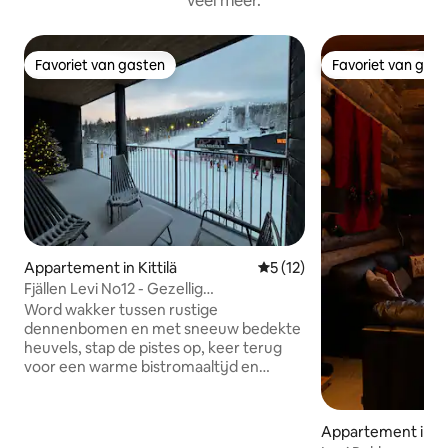
veel meer.
Favoriet van gasten
Favoriet van gas
Favoriet van gasten
Favoriet van gas
Appartement in Kittilä
Gemiddelde beoordeling van 
5 (12)
Fjällen Levi No12 - Gezellig
bergappartement
Word wakker tussen rustige
dennenbomen en met sneeuw bedekte
heuvels, stap de pistes op, keer terug
voor een warme bistromaaltijd en
ontspan vervolgens in je Scandinavische
toevluchtsoord met sauna en uitzicht op
de heuvels. Fjällen Levi No12 is een
Appartement in Kit
Scandinavisch appartement nabij de