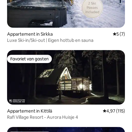
Appartement in Sirkka
Gemiddeld
5 (7)
Luxe Ski-in/Ski-out | Eigen hottub en sauna
Favoriet van gasten
Favoriet van gasten
Appartement in Kittilä
Gemiddelde beo
4,97 (115)
Rafi Village Resort - Aurora Huisje 4