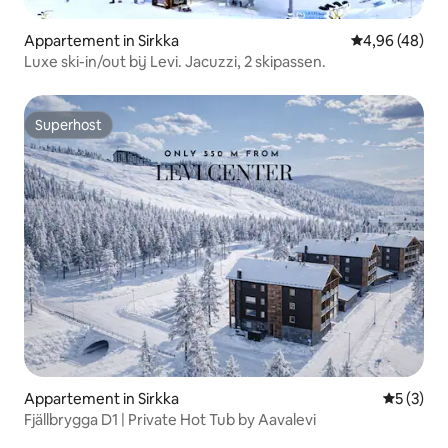
Appartement in Sirkka
Gemiddelde be
4,96 (48)
Luxe ski-in/out bij Levi. Jacuzzi, 2 skipassen.
Superhost
Superhost
Appartement in Sirkka
Gemiddeld
5 (3)
Fjällbrygga D1 | Private Hot Tub by Aavalevi