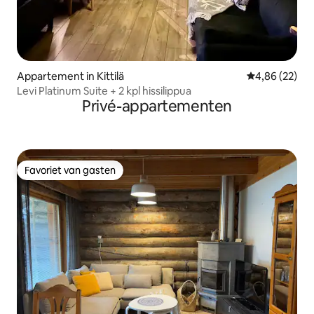
Appartement in Kittilä
Gemiddelde be
4,86 (22)
Levi Platinum Suite + 2 kpl hissilippua
Privé-appartementen
Favoriet van gasten
Favoriet van gasten