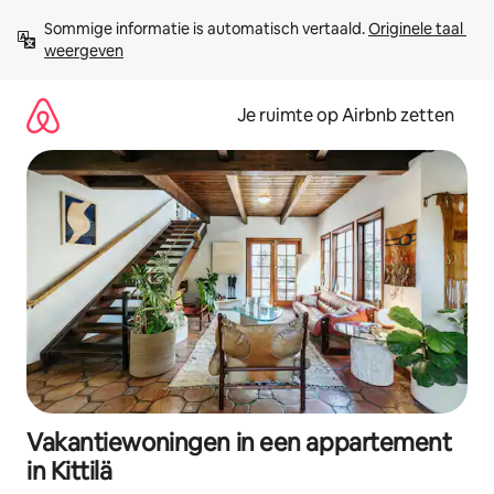
Ga
Sommige informatie is automatisch vertaald. 
Originele taal 
direct
weergeven
naar
inhoud
Je ruimte op Airbnb zetten
Vakantiewoningen in een appartement
in Kittilä