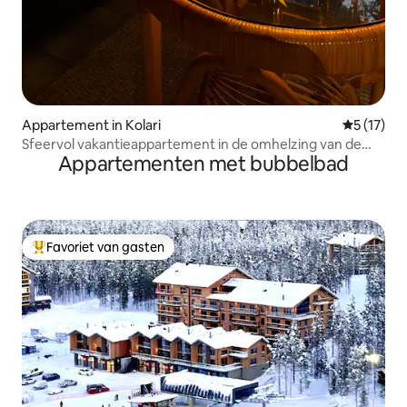
Appartement in Kolari
Gemiddelde
5 (17)
Sfeervol vakantieappartement in de omhelzing van de
Appartementen met bubbelbad
berg
Favoriet van gasten
Topfavoriet van gasten