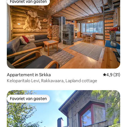
Favoriet van gasten
Favoriet van gasten
Appartement in Sirkka
Gemiddelde b
4,9 (31)
Keloparitalo Levi, Rakkavaara, Lapland cottage
Favoriet van gasten
Favoriet van gasten