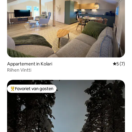
Appartement in Kolari
Gemiddeld
5 (7)
Riihen Vintti
Favoriet van gasten
Topfavoriet van gasten