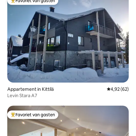
Favoriet van gasten
Topfavoriet van gasten
Appartement in Kittilä
Gemiddelde be
4,92 (62)
Levin Stara A7
Favoriet van gasten
Topfavoriet van gasten