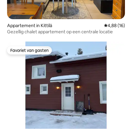
Appartement in Kittilä
Gemiddelde be
4,88 (16)
Gezellig chalet appartement op een centrale locatie
Favoriet van gasten
Favoriet van gasten