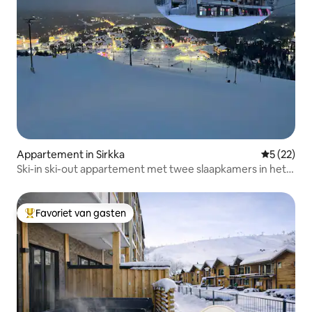
Appartement in Sirkka
Gemiddelde
5 (22)
Ski-in ski-out appartement met twee slaapkamers in het
centrum van Levi
Favoriet van gasten
Topfavoriet van gasten