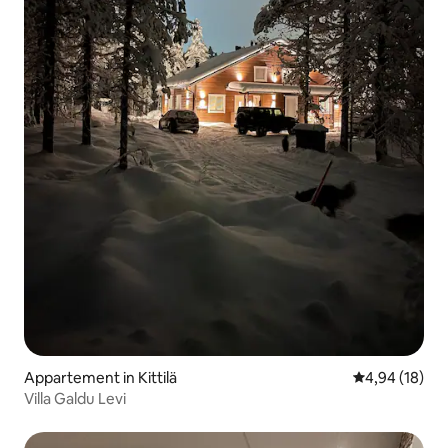
Appartement in Kittilä
Gemiddelde be
4,94 (18)
Villa Galdu Levi