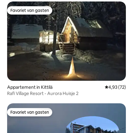
Favoriet van gasten
Favoriet van gasten
Appartement in Kittilä
Gemiddelde be
4,93 (72)
Rafi Village Resort - Aurora Huisje 2
Favoriet van gasten
Favoriet van gasten