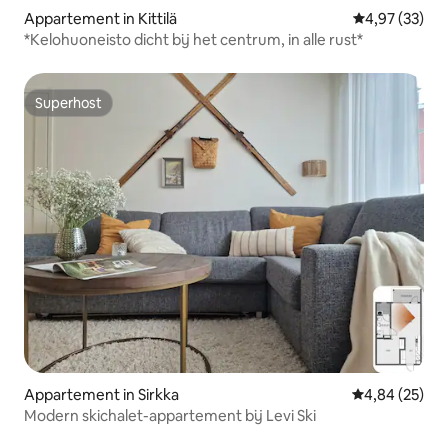
Appartement in Kittilä
Gemiddelde be
4,97 (33)
*Kelohuoneisto dicht bij het centrum, in alle rust*
Superhost
Superhost
Appartement in Sirkka
Gemiddelde be
4,84 (25)
Modern skichalet-appartement bij Levi Ski