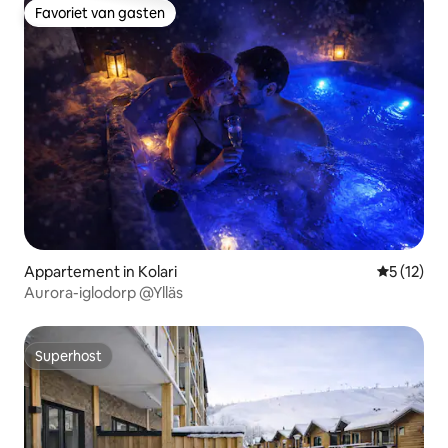
Favoriet van gasten
Favoriet van gasten
Appartement in Kolari
Gemiddelde
5 (12)
Aurora-iglodorp @Ylläs
Superhost
Superhost