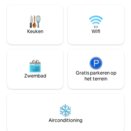
Marriott • Kinderclub 🏋️‍♀️ Fitness
2 eenpersoonsbedden * Woonkamer
Gratis parkeren 🔒 
heeft 1 slaapbank * Extra zorg voor
Slechts 2,5 uur va
netheid beddengoed * Biologische lokale
lichaamsverzorgingsproducten *
Keukengerei, keukengerei, Nespresso-
machine * Nabijgelegen restaurants op
Keuken
Wifi
loopafstand * Wifi, smart tv
Gratis parkeren op
Zwembad
het terrein
Airconditioning