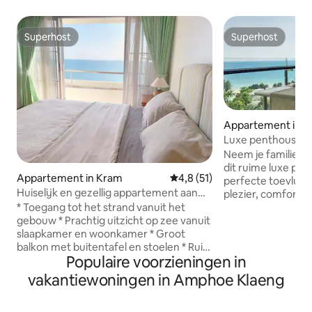
Superhost
Superhost
Superhost
Superhost
Appartement in 
Luxe penthouse aa
|3BR•Jacuzzi•Mar
Neem je familie e
dit ruime luxe pe
Appartement in Kram
Gemiddelde beoordeling van 4,
4,8 (51)
perfecte toevluch
Huiselijk en gezellig appartement aan
plezier, comfort en
het strand in Rayong
Panoramisch uitzic
* Toegang tot het strand vanuit het
kamer 🛏️ 3 slaap
gebouw * Prachtig uitzicht op zee vanuit
🫧 Eigen jacuzzi op
slaapkamer en woonkamer * Groot
Buiten eten 📺 75i
balkon met buitentafel en stoelen * Ruim
Populaire voorzieningen in
Wasmachine en dro
appartement voor het ontvangen van 4
uitgeruste keuken 🌴 Naast 5-sterr
gasten (extra kosten voor 5e gast vanaf)
vakantiewoningen in Amphoe Klaeng
Marriott — geniet 
* 2 slaapkamers, 1 grote slaapkamer met
zwembaden • 15% k
kingsize bed, 1 tweepersoonskamer met