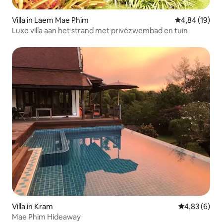
Villa in Laem Mae Phim
Gemiddelde be
4,84 (19)
Luxe villa aan het strand met privézwembad en tuin
Villa in Kram
Gemiddelde b
4,83 (6)
Mae Phim Hideaway