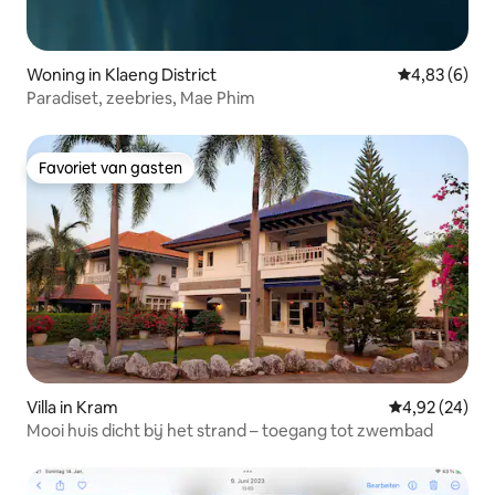
Woning in Klaeng District
Gemiddelde b
4,83 (6)
Paradiset, zeebries, Mae Phim
Favoriet van gasten
Favoriet van gasten
Villa in Kram
Gemiddelde be
4,92 (24)
Mooi huis dicht bij het strand – toegang tot zwembad