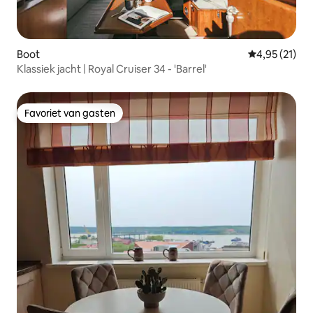
Boot
Gemiddelde be
4,95 (21)
Klassiek jacht | Royal Cruiser 34 - 'Barrel'
Favoriet van gasten
Favoriet van gasten