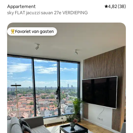
Appartement
Gemiddelde be
4,82 (38)
sky FLAT jacuzzi sauan 27e VERDIEPING
Favoriet van gasten
Topfavoriet van gasten