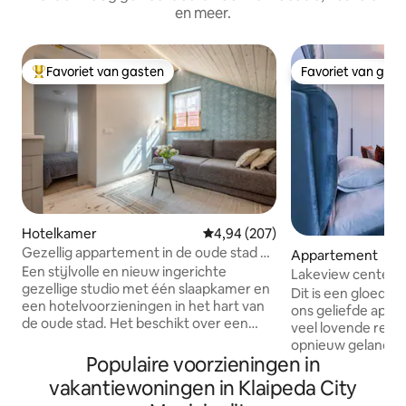
en meer.
Favoriet van gasten
Favoriet van gas
Topfavoriet van gasten
Favoriet van gas
Hotelkamer
Gemiddelde beoordeling van 4,94
4,94 (207)
Gezellig appartement in de oude stad bij
Appartement
B2 Apt.
Een stijlvolle en nieuw ingerichte
Lakeview center 
gezellige studio met één slaapkamer en
gratis parkeren
Dit is een gloedn
een hotelvoorzieningen in het hart van
ons geliefde appa
de oude stad. Het beschikt over een
veel lovende rece
comfortabel tweepersoonsbed, een
opnieuw gelanceer
bank , een uitgeruste keuken met een
Populaire voorzieningen in
wijziging in onze 
verscheidenheid aan theeselectie, een
Ervaar de luxe va
vakantiewoningen in Klaipeda City
multifunctioneel bureau voor werk en
uitzicht op het mee