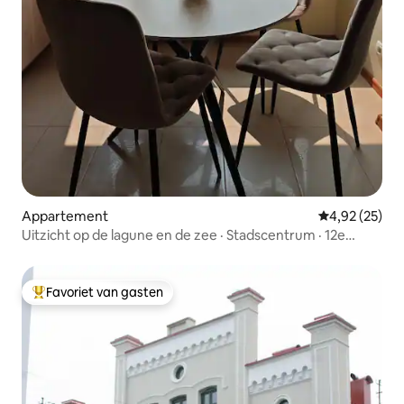
Appartement
Gemiddelde be
4,92 (25)
Uitzicht op de lagune en de zee · Stadscentrum · 12e
verdieping
Favoriet van gasten
Topfavoriet van gasten