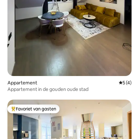
Appartement
Gemiddeld
5 (4)
Appartement in de gouden oude stad
Favoriet van gasten
Topfavoriet van gasten