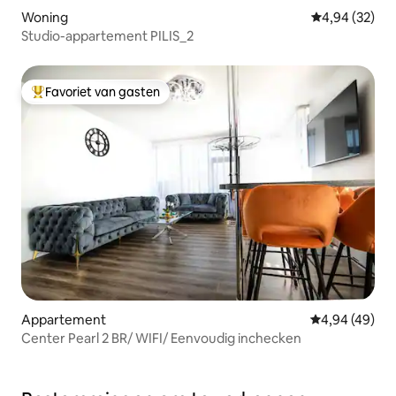
Woning
Gemiddelde be
4,94 (32)
Studio-appartement PILIS_2
Favoriet van gasten
Topfavoriet van gasten
Appartement
Gemiddelde be
4,94 (49)
Center Pearl 2 BR/ WIFI/ Eenvoudig inchecken