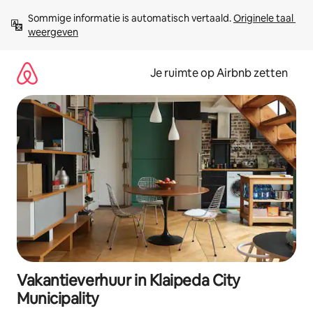
Ga
Sommige informatie is automatisch vertaald. 
Originele taal 
direct
weergeven
naar
inhoud
Je ruimte op Airbnb zetten
Vakantieverhuur in Klaipeda City
Municipality